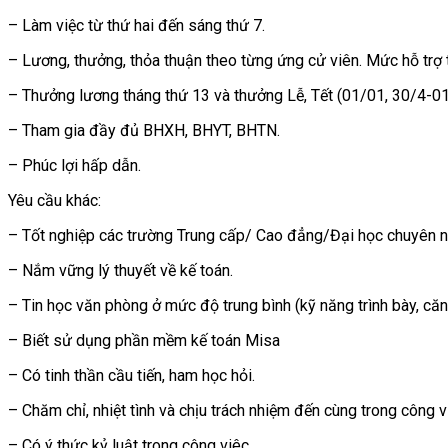
– Làm việc từ thứ hai đến sáng thứ 7.
– Lương, thưởng, thỏa thuận theo từng ứng cử viên. Mức hỗ trợ
– Thưởng lương tháng thứ 13 và thưởng Lễ, Tết (01/01, 30/4-01
– Tham gia đầy đủ BHXH, BHYT, BHTN.
– Phúc lợi hấp dẫn.
Yêu cầu khác:
– Tốt nghiệp các trường Trung cấp/ Cao đẳng/Đại học chuyên n
– Nắm vững lý thuyết về kế toán.
– Tin học văn phòng ở mức độ trung bình (kỹ năng trình bày, căn
– Biết sử dụng phần mềm kế toán Misa
– Có tinh thần cầu tiến, ham học hỏi.
– Chăm chỉ, nhiệt tình và chịu trách nhiệm đến cùng trong công v
– Có ý thức kỷ luật trong công viêc.