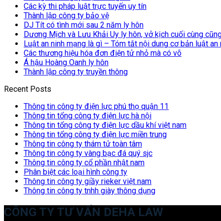
Các kỳ thi pháp luật trực tuyến uy tín
Thành lập công ty bảo vệ
DJ Tít có tình mới sau 2 năm ly hôn
Dương Mịch và Lưu Khải Uy ly hôn, vở kịch cuối cùng cũn
Luật an ninh mạng là gì – Tóm tắt nội dung cơ bản luật an
Các thương hiệu hóa đơn điện tử nhỏ mà có võ
Á hậu Hoàng Oanh ly hôn
Thành lập công ty truyền thông
Recent Posts
Thông tin công ty điện lực phú thọ quận 11
Thông tin tổng công ty điện lực hà nội
Thông tin tổng công ty điện lực dầu khí việt nam
Thông tin tổng công ty điện lực miền trung
Thông tin công ty thám tử toàn tâm
Thông tin công ty vàng bạc đá quý sjc
Thông tin công ty cổ phần nhật nam
Phân biệt các loại hình công ty
Thông tin công ty giầy rieker việt nam
Thông tin công ty tnhh giày thông dụng
CÔNG TY TƯ VẤN DEHA LAW