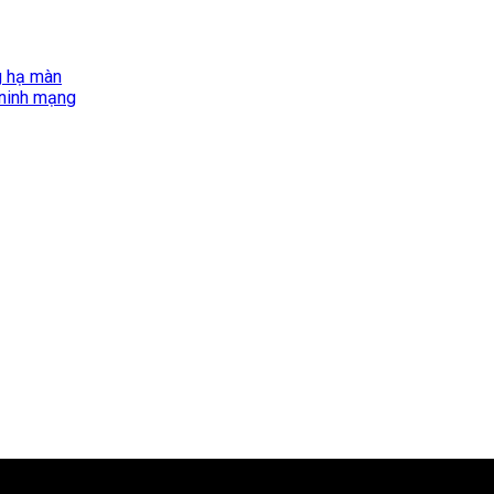
g hạ màn
 ninh mạng