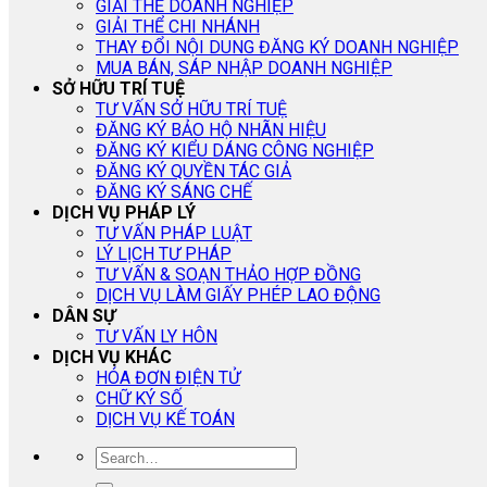
GIẢI THỂ DOANH NGHIỆP
GIẢI THỂ CHI NHÁNH
THAY ĐỔI NỘI DUNG ĐĂNG KÝ DOANH NGHIỆP
MUA BÁN, SÁP NHẬP DOANH NGHIỆP
SỞ HỮU TRÍ TUỆ
TƯ VẤN SỞ HỮU TRÍ TUỆ
ĐĂNG KÝ BẢO HỘ NHÃN HIỆU
ĐĂNG KÝ KIỂU DÁNG CÔNG NGHIỆP
ĐĂNG KÝ QUYỀN TÁC GIẢ
ĐĂNG KÝ SÁNG CHẾ
DỊCH VỤ PHÁP LÝ
TƯ VẤN PHÁP LUẬT
LÝ LỊCH TƯ PHÁP
TƯ VẤN & SOẠN THẢO HỢP ĐỒNG
DỊCH VỤ LÀM GIẤY PHÉP LAO ĐỘNG
DÂN SỰ
TƯ VẤN LY HÔN
DỊCH VỤ KHÁC
HÓA ĐƠN ĐIỆN TỬ
CHỮ KÝ SỐ
DỊCH VỤ KẾ TOÁN