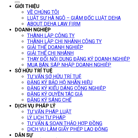
GIỚI THIỆU
VỀ CHÚNG TÔI
LUẬT SƯ HÀ NGÔ – GIÁM ĐỐC LUẬT DEHA
ABOUT DEHA LAW FIRM
DOANH NGHIỆP
THÀNH LẬP CÔNG TY
THÀNH LẬP CHI NHÁNH CÔNG TY
GIẢI THỂ DOANH NGHIỆP
GIẢI THỂ CHI NHÁNH
THAY ĐỔI NỘI DUNG ĐĂNG KÝ DOANH NGHIỆP
MUA BÁN, SÁP NHẬP DOANH NGHIỆP
SỞ HỮU TRÍ TUỆ
TƯ VẤN SỞ HỮU TRÍ TUỆ
ĐĂNG KÝ BẢO HỘ NHÃN HIỆU
ĐĂNG KÝ KIỂU DÁNG CÔNG NGHIỆP
ĐĂNG KÝ QUYỀN TÁC GIẢ
ĐĂNG KÝ SÁNG CHẾ
DỊCH VỤ PHÁP LÝ
TƯ VẤN PHÁP LUẬT
LÝ LỊCH TƯ PHÁP
TƯ VẤN & SOẠN THẢO HỢP ĐỒNG
DỊCH VỤ LÀM GIẤY PHÉP LAO ĐỘNG
DÂN SỰ