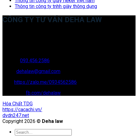
Thông tin công ty giầy rieker việt nam
Thông tin công ty tnhh giày thông dụng
CÔNG TY TƯ VẤN DEHA LAW
Trụ sở: 35 Bình Sơn, Chúc Sơn, Chương Mỹ, Hà Nội
Văn phòng giao dịch: 16 Trung Yên 9A, KĐT Nam Trung Yên,
Yên Hòa, Cầu GIấy, Hà Nội
Hotline:
093.456.2586
Email:
dehalaw@gmail.com
Zalo:
https://zalo.me/0934562586
Facebook:
fb.com/dehalaw
Hóa Chất TDG
https://cacachi.vn/
dvdn247.net
Copyright 2026 ©
Deha law