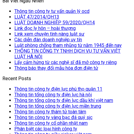
Bài Viết Ngẫu Nhiên
Thông tin công ty tư vấn quản lý ocd
LUẬT 47/2014/QH13
LUẬT DOANH NGHIỆP 59/2020/QH14
Link đọc ly hôn – hoài thượng
Link xem chuyện tình nàng luật sư
Các diễn đàn doanh nghiệp uy tín
Luật phòng chống tham nhũng từ năm 1945 đến nay
THÔNG TIN CÔNG TY TNHH DỊCH VỤ TƯ VẤN VIỆT
LUẬT HÀ NỘI
Lấy cảm hứng từ các nghệ sĩ đã mở công ty riêng
Thông báo thay đổi mẫu hóa đơn điện tử
Recent Posts
Thông tin công ty điện lực phú thọ quận 11
Thông tin tổng công ty điện lực hà nội
Thông tin tổng công ty điện lực dầu khí việt nam
Thông tin tổng công ty điện lực miền trung
Thông tin công ty thám tử toàn tâm
Thông tin công ty vàng bạc đá quý sjc
Thông tin công ty cổ phần nhật nam
Phân biệt các loại hình công ty