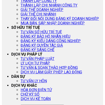
THÀNH LẬP CÔNG TY
THÀNH LẬP CHI NHÁNH CÔNG TY
GIẢI THỂ DOANH NGHIỆP
GIẢI THỂ CHI NHÁNH
THAY ĐỔI NỘI DUNG ĐĂNG KÝ DOANH NGHIỆP
MUA BÁN, SÁP NHẬP DOANH NGHIỆP
SỞ HỮU TRÍ TUỆ
TƯ VẤN SỞ HỮU TRÍ TUỆ
ĐĂNG KÝ BẢO HỘ NHÃN HIỆU
ĐĂNG KÝ KIỂU DÁNG CÔNG NGHIỆP
ĐĂNG KÝ QUYỀN TÁC GIẢ
ĐĂNG KÝ SÁNG CHẾ
DỊCH VỤ PHÁP LÝ
TƯ VẤN PHÁP LUẬT
LÝ LỊCH TƯ PHÁP
TƯ VẤN & SOẠN THẢO HỢP ĐỒNG
DỊCH VỤ LÀM GIẤY PHÉP LAO ĐỘNG
DÂN SỰ
TƯ VẤN LY HÔN
DỊCH VỤ KHÁC
HÓA ĐƠN ĐIỆN TỬ
CHỮ KÝ SỐ
DỊCH VỤ KẾ TOÁN