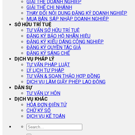
GIẢI THỂ DOANH NGHIỆP
GIẢI THỂ CHI NHÁNH
THAY ĐỔI NỘI DUNG ĐĂNG KÝ DOANH NGHIỆP
MUA BÁN, SÁP NHẬP DOANH NGHIỆP
SỞ HỮU TRÍ TUỆ
TƯ VẤN SỞ HỮU TRÍ TUỆ
ĐĂNG KÝ BẢO HỘ NHÃN HIỆU
ĐĂNG KÝ KIỂU DÁNG CÔNG NGHIỆP
ĐĂNG KÝ QUYỀN TÁC GIẢ
ĐĂNG KÝ SÁNG CHẾ
DỊCH VỤ PHÁP LÝ
TƯ VẤN PHÁP LUẬT
LÝ LỊCH TƯ PHÁP
TƯ VẤN & SOẠN THẢO HỢP ĐỒNG
DỊCH VỤ LÀM GIẤY PHÉP LAO ĐỘNG
DÂN SỰ
TƯ VẤN LY HÔN
DỊCH VỤ KHÁC
HÓA ĐƠN ĐIỆN TỬ
CHỮ KÝ SỐ
DỊCH VỤ KẾ TOÁN