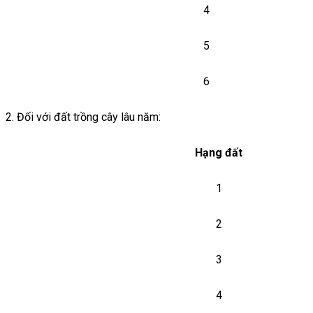
4
5
6
2. Đối với đất trồng cây lâu năm:
Hạng đất
1
2
3
4