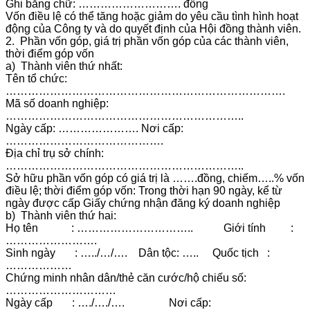
Ghi bằng chữ: ………………………. đồng
Vốn điều lệ có thể tăng hoặc giảm do yêu cầu tình hình hoạt
động của Công ty và do quyết định của Hội đồng thành viên.
2. Phần vốn góp, giá trị phần vốn góp của các thành viên,
thời điểm góp vốn
a) Thành viên thứ nhất:
Tên tổ chức:
………………………………………………………………….
Mã số doanh nghiệp:
………………………………………………………..
Ngày cấp: …………………. Nơi cấp:
…………………………………….
Địa chỉ trụ sở chính:
………………………………………………………..
Sở hữu phần vốn góp có giá trị là …….đồng, chiếm…..% vốn
điều lệ; thời điểm góp vốn: Trong thời hạn 90 ngày, kể từ
ngày được cấp Giấy chứng nhận đăng ký doanh nghiệp
b) Thành viên thứ hai:
Họ tên : ………………………….. Giới tính :
…………………….
Sinh ngày : …../…/…. Dân tộc: ….. Quốc tịch :
………………
Chứng minh nhân dân/thẻ căn cước/hộ chiếu số:
…………………………
Ngày cấp : …./…./…. Nơi cấp: