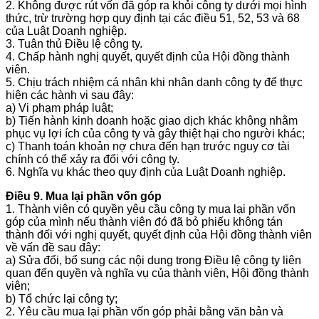
2. Không được rút vốn đã góp ra khỏi công ty dưới mọi hình
thức, trừ trường hợp quy định tại các điều 51, 52, 53 và 68
của Luật Doanh nghiệp.
3. Tuân thủ Điều lệ công ty.
4. Chấp hành nghị quyết, quyết định của Hội đồng thành
viên.
5. Chịu trách nhiệm cá nhân khi nhân danh công ty để thực
hiện các hành vi sau đây:
a) Vi phạm pháp luật;
b) Tiến hành kinh doanh hoặc giao dịch khác không nhằm
phục vụ lợi ích của công ty và gây thiệt hại cho người khác;
c) Thanh toán khoản nợ chưa đến hạn trước nguy cơ tài
chính có thể xảy ra đối với công ty.
6. Nghĩa vụ khác theo quy định của Luật Doanh nghiệp.
Điều 9. Mua lại phần vốn góp
1. Thành viên có quyền yêu cầu công ty mua lại phần vốn
góp của mình nếu thành viên đó đã bỏ phiếu không tán
thành đối với nghị quyết, quyết định của Hội đồng thành viên
về vấn đề sau đây:
a) Sửa đổi, bổ sung các nội dung trong Điều lệ công ty liên
quan đến quyền và nghĩa vụ của thành viên, Hội đồng thành
viên;
b) Tổ chức lại công ty;
2. Yêu cầu mua lại phần vốn góp phải bằng văn bản và