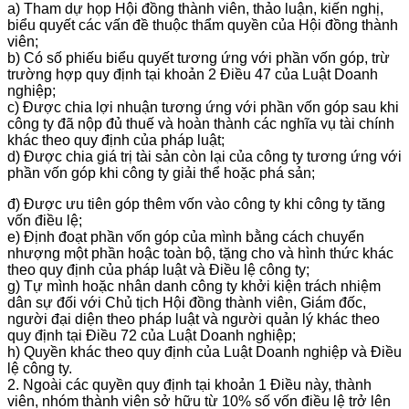
a) Tham dự họp Hội đồng thành viên, thảo luận, kiến nghị,
biểu quyết các vấn đề thuộc thẩm quyền của Hội đồng thành
viên;
b) Có số phiếu biểu quyết tương ứng với phần vốn góp, trừ
trường hợp quy định tại khoản 2 Điều 47 của Luật Doanh
nghiệp;
c) Được chia lợi nhuận tương ứng với phần vốn góp sau khi
công ty đã nộp đủ thuế và hoàn thành các nghĩa vụ tài chính
khác theo quy định của pháp luật;
d) Được chia giá trị tài sản còn lại của công ty tương ứng với
phần vốn góp khi công ty giải thể hoặc phá sản;
đ) Được ưu tiên góp thêm vốn vào công ty khi công ty tăng
vốn điều lệ;
e) Định đoạt phần vốn góp của mình bằng cách chuyển
nhượng một phần hoậc toàn bộ, tặng cho và hình thức khác
theo quy định của pháp luật và Điều lệ công ty;
g) Tự mình hoặc nhân danh công ty khởi kiện trách nhiệm
dân sự đối với Chủ tịch Hội đồng thành viên, Giám đốc,
người đại diện theo pháp luật và người quản lý khác theo
quy định tại Điều 72 của Luật Doanh nghiệp;
h) Quyền khác theo quy định của Luật Doanh nghiệp và Điều
lệ công ty.
2. Ngoài các quyền quy định tại khoản 1 Điều này, thành
viên, nhóm thành viên sở hữu từ 10% số vốn điều lệ trở lên