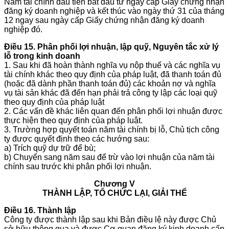
Năm tài chính đầu tiên bắt đầu từ ngày cấp Giấy chứng nhận
đăng ký doanh nghiệp và kết thúc vào ngày thứ 31 của tháng
12 ngay sau ngày cấp Giấy chứng nhận đăng ký doanh
nghiệp đó.
Điều 15. Phân phối lợi nhuận, lập quỹ, Nguyên tắc xử lý
lỗ trong kinh doanh
1. Sau khi đã hoàn thành nghĩa vụ nộp thuế và các nghĩa vụ
tài chính khác theo quy định của pháp luật, đã thanh toán đủ
(hoặc đã dành phần thanh toán đủ) các khoản nợ và nghĩa
vụ tài sản khác đã đến hạn phải trả công ty lập các loại quỹ
theo quy định của pháp luật
2. Các vấn đề khác liên quan đến phân phối lợi nhuận được
thực hiện theo quy định của pháp luật.
3. Trường hợp quyết toán năm tài chính bị lỗ, Chủ tịch công
ty được quyết định theo các hướng sau:
a) Trích quỹ dự trữ để bù;
b) Chuyển sang năm sau để trừ vào lợi nhuận của năm tài
chính sau trước khi phân phối lợi nhuận.
Chương V
THÀNH LẬP, TỔ CHỨC LẠI, GIẢI THỂ
Điều 16. Thành lập
Công ty được thành lập sau khi Bản điều lệ này được Chủ
sở hữu thông qua và được Cơ quan đăng ký kinh doanh cấp