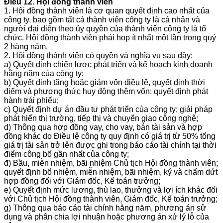
Điều 12. Hội đồng thành viên
1. Hội đồng thành viên là cơ quan quyết định cao nhất của
công ty, bao gồm tất cả thành viên công ty là cá nhân và
người đại diện theo ủy quyền của thành viên công ty là tổ
chức. Hội đồng thành viên phải họp ít nhất một lần trong quý
2 hàng năm.
2. Hội đồng thành viên có quyền và nghĩa vụ sau đây:
a) Quyết định chiến lược phát triển và kế hoạch kinh doanh
hằng năm của công ty;
b) Quyết định tăng hoặc giảm vốn điều lệ, quyết định thời
điểm và phương thức huy động thêm vốn; quyết định phát
hành trái phiếu;
c) Quyết định dự án đầu tư phát triển của công ty; giải pháp
phát hiển thị trường, tiếp thị và chuyển giao công nghệ;
d) Thông qua hợp đồng vay, cho vay, bán tài sản và hợp
đồng khác do Điều lệ công ty quy định có giá trị từ 50% tổng
giá trị tài sản trở lên được ghi trong báo cáo tài chính tại thời
điểm công bố gần nhất của công ty;
đ) Bầu, miễn nhiệm, bãi nhiệm Chủ tịch Hội đồng thành viên;
quyết định bổ nhiệm, miễn nhiệm, bãi nhiệm, ký và chấm dứt
hợp đồng đối với Giám đốc, Kế toán trưởng;
e) Quyết định mức lương, thù lao, thưởng và lợi ích khác đối
với Chủ tịch Hội đồng thành viên, Giám đốc, Kế toán trưởng;
g) Thông qua báo cáo tài chính hằng năm, phương án sử
dụng và phân chia lợi nhuận hoặc phương án xử lý lỗ của