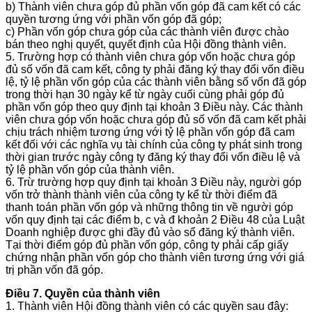
b) Thành viên chưa góp đủ phần vốn góp đã cam kết có các
quyền tương ứng với phần vốn góp đã góp;
c) Phần vốn góp chưa góp của các thành viên được chào
bán theo nghị quyết, quyết định của Hội đồng thành viên.
5. Trường hợp có thành viên chưa góp vốn hoặc chưa góp
đủ số vốn đã cam kết, công ty phải đăng ký thay đổi vốn điều
lệ, tỷ lệ phần vốn góp của các thành viên bằng số vốn đã góp
trong thời hạn 30 ngày kể từ ngày cuối cùng phải góp đủ
phần vốn góp theo quy định tại khoản 3 Điều này. Các thành
viên chưa góp vốn hoặc chưa góp đủ số vốn đã cam kết phải
chịu trách nhiệm tương ứng với tỷ lệ phần vốn góp đã cam
kết đối với các nghĩa vụ tài chính của công ty phát sinh trong
thời gian trước ngày công ty đăng ký thay đổi vốn điều lệ và
tỷ lệ phần vốn góp của thành viên.
6. Trừ trường hợp quy định tại khoản 3 Điều này, người góp
vốn trở thành thành viên của công ty kể từ thời điểm đã
thanh toán phần vốn góp và những thông tin về người góp
vốn quy định tại các điểm b, c và đ khoản 2 Điều 48 của Luật
Doanh nghiệp được ghi đầy đủ vào sổ đăng ký thành viên.
Tại thời điểm góp đủ phần vốn góp, công ty phải cấp giấy
chứng nhận phần vốn góp cho thành viên tương ứng với giá
trị phần vốn đã góp.
Điều 7. Quyền của thành viên
1. Thành viên Hội đồng thành viên có các quyền sau đây: