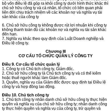
bộ vốn điều lệ đã góp ra khỏi công ty dưới hình thức khác thì
chủ sở hữu công ty và cá nhân, tổ chức có liên quan phải
liên đới chịu trách nhiệm về các khoản nợ và nghĩa vụ tài
sản khác của công ty
6. Chủ sở hữu công ty không được rút lợi nhuận khi công ty
không thanh toán đủ các khoản nợ và nghĩa vụ tài sản khác
đến hạn.
7. Nghĩa vụ khác theo quy định của Luật Doanh nghiệp và
Điều lệ công ty.
Chương III
CƠ CẤU TỔ CHỨC QUẢN LÝ CÔNG TY
Điều 9. Cơ cấu tổ chức quản lý
1
. Công ty có Chủ tịch công ty, Giám đốc.
2. Chủ sở hữu công ty là Chủ tịch công ty và có thể kiêm
hoặc thuê người khác làm Giám đốc.
3. Quyền, nghĩa vụ của Giám đốc được quy định tại Điều lệ
công ty và hợp đồng lao động.
Điều 10. Chủ tịch công ty
1. Chủ tịch công ty nhân danh chủ sở hữu công ty thực hiện
quyền và nghĩa vụ của chủ sở hữu công ty; nhân danh công
ty thực hiện quyền và nghĩa vụ của công ty, trừ quyền và