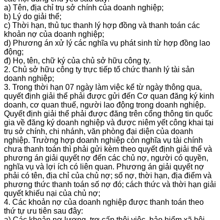
a) Tên, địa chỉ trụ sở chính của doanh nghiệp;
b) Lý do giải thể;
c) Thời hạn, thủ tục thanh lý hợp đồng và thanh toán các
khoản nợ của doanh nghiệp;
d) Phương án xử lý các nghĩa vụ phát sinh từ hợp đồng lao
động;
đ) Họ, tên, chữ ký của chủ sở hữu công ty.
2. Chủ sở hữu công ty trực tiếp tổ chức thanh lý tài sản
doanh nghiệp;
3. Trong thời hạn 07 ngày làm việc kể từ ngày thông qua,
quyết định giải thể phải được gửi đến Cơ quan đăng ký kinh
doanh, cơ quan thuế, người lao động trong doanh nghiệp.
Quyết định giải thể phải được đăng trên cổng thông tin quốc
gia về đăng ký doanh nghiệp và được niêm yết công khai tại
trụ sở chính, chi nhánh, văn phòng đại diện của doanh
nghiệp. Trường hợp doanh nghiệp còn nghĩa vụ tài chính
chưa thanh toán thì phải gửi kèm theo quyết định giải thể và
phương án giải quyết nợ đến các chủ nợ, người có quyền,
nghĩa vụ và lợi ích có liên quan. Phương án giải quyết nợ
phải có tên, địa chỉ của chủ nợ; số nợ, thời hạn, địa điểm và
phương thức thanh toán số nợ đó; cách thức và thời hạn giải
quyết khiếu nại của chủ nợ;
4. Các khoản nợ của doanh nghiệp được thanh toán theo
thứ tự ưu tiên sau đây:
a) Các khoản nợ lương, trợ cấp thôi việc, bảo hiểm xã hội,