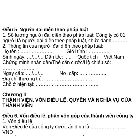
Điều 5. Người đại diện theo pháp luật
1. Số lượng người đại diện theo pháp luật: Công ty có 01
người là người đại diện theo pháp luật, chức danh ……… .
2. Thông tin của người đại diện theo pháp luật:
Họ tên : ……………….. Giới tính : ………….
Sinh ngày: …/…/… Dân tộc: ….. Quốc tịch : Việt Nam
Chứng minh nhân dân/Thẻ căn cước/Hộ chiếu số:
………………..
Ngày cấp: …./…/… Nơi cấp: ……………..
Địa chỉ thường trú: …………………………
Chỗ ở hiện tại: …………………………………
Chương II
THÀNH VIÊN, VỐN ĐIỀU LỆ, QUYỀN VÀ NGHĨA VỤ CỦA
THÀNH VIÊN
Điều 6. Vốn điều lệ, phần vốn góp của thành viên công ty
1. Vốn điều lệ
Vốn Điều lệ của công ty được ấn định là: …………………
VNĐ