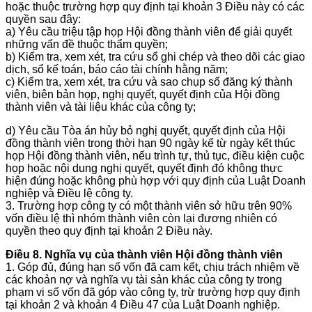
hoặc thuộc trường hợp quy định tại khoản 3 Điều này có các
quyền sau đây:
a) Yêu cầu triệu tập họp Hội đồng thành viên để giải quyết
những vấn đề thuộc thẩm quyền;
b) Kiểm tra, xem xét, tra cứu sổ ghi chép và theo dõi các giao
dịch, sổ kế toán, báo cáo tài chính hằng năm;
c) Kiểm tra, xem xét, tra cứu và sao chụp sổ đăng ký thành
viên, biên bản họp, nghị quyết, quyết định của Hội đồng
thành viên và tài liệu khác của công ty;
d) Yêu cầu Tòa án hủy bỏ nghị quyết, quyết định của Hội
đồng thành viên trong thời hạn 90 ngày kể từ ngày kết thúc
họp Hội đồng thành viên, nếu trình tự, thủ tục, điều kiện cuộc
họp hoặc nội dung nghị quyết, quyết định đó không thực
hiện đúng hoặc không phù hợp với quy định của Luật Doanh
nghiệp và Điều lệ công ty.
3. Trường hợp công ty có một thành viên sở hữu trên 90%
vốn điều lệ thì nhóm thành viên còn lại đương nhiên có
quyền theo quy định tại khoản 2 Điều này.
Điều 8. Nghĩa vụ của thành viên Hội đồng thành viên
1. Góp đủ, đúng hạn số vốn đã cam kết, chịu trách nhiệm về
các khoản nợ và nghĩa vụ tài sản khác của công ty trong
phạm vi số vốn đã góp vào công ty, trừ trường hợp quy định
tại khoản 2 và khoản 4 Điều 47 của Luật Doanh nghiệp.