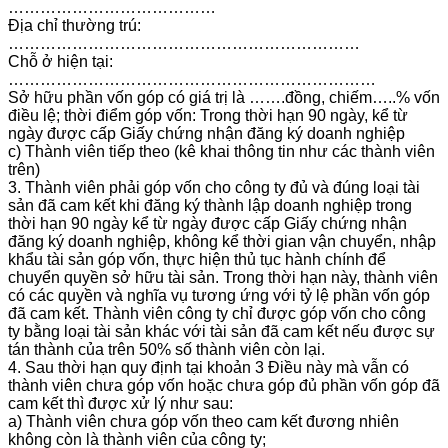
…………………………………
Địa chỉ thường trú:
…………………………………………………………
Chỗ ở hiện tại:
……………………………………………………………
Sở hữu phần vốn góp có giá trị là …….đồng, chiếm…..% vốn
điều lệ; thời điểm góp vốn: Trong thời hạn 90 ngày, kể từ
ngày được cấp Giấy chứng nhận đăng ký doanh nghiệp
c) Thành viên tiếp theo (kê khai thông tin như các thành viên
trên)
3. Thành viên phải góp vốn cho công ty đủ và đúng loại tài
sản đã cam kết khi đăng ký thành lập doanh nghiệp trong
thời hạn 90 ngày kể từ ngày được cấp Giấy chứng nhận
đăng ký doanh nghiệp, không kể thời gian vận chuyển, nhập
khẩu tài sản góp vốn, thực hiện thủ tục hành chính để
chuyển quyền sở hữu tài sản. Trong thời hạn này, thành viên
có các quyền và nghĩa vụ tương ứng với tỷ lệ phần vốn góp
đã cam kết. Thành viên công ty chỉ được góp vốn cho công
ty bằng loại tài sản khác với tài sản đã cam kết nếu được sự
tán thành của trên 50% số thành viên còn lại.
4. Sau thời hạn quy định tại khoản 3 Điều này mà vẫn có
thành viên chưa góp vốn hoặc chưa góp đủ phần vốn góp đã
cam kết thì được xử lý như sau:
a) Thành viên chưa góp vốn theo cam kết đương nhiên
không còn là thành viên của công ty;