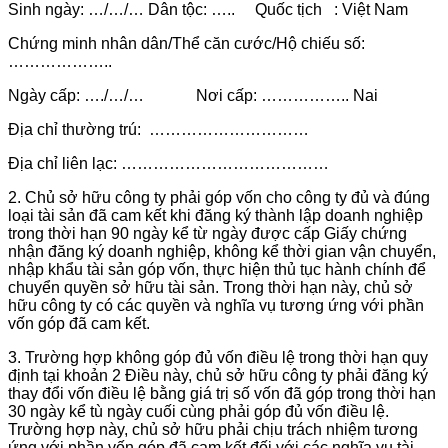
Sinh ngày: …/…/… Dân tộc: ….. Quốc tịch : Việt Nam
Chứng minh nhân dân/Thể căn cước/Hộ chiếu số:
………………..
Ngày cấp: …./…/… Nơi cấp: …………….. Nai
Địa chỉ thường trú: …………………………
Địa chỉ liên lạc: …………………………………
2
. Chủ sở hữu công ty phải góp vốn cho công ty đủ và đúng
loại tài sản đã cam kết khi đăng ký thành lập doanh nghiệp
trong thời hạn 90 ngày kể từ ngày được cấp Giấy chứng
nhận đăng ký doanh nghiệp, không kể thời gian vận chuyển,
nhập khẩu tài sản góp vốn, thực hiện thủ tục hành chính để
chuyển quyền sở hữu tài sản. Trong thời hạn này, chủ sở
hữu công ty có các quyền và nghĩa vụ tương ứng với phần
vốn góp đã cam kết.
3. Trường hợp không góp đủ vốn điều lệ trong thời hạn quy
định tại khoản 2 Điều này, chủ sở hữu công ty phải đăng ký
thay đổi vốn điều lệ bằng giá trị số vốn đã góp trong thời hạn
30 ngày kể tù ngày cuối cùng phải góp đủ vốn điều lệ.
Trường hợp này, chủ sở hữu phải chịu trách nhiệm tương
ứng với phần vốn góp đã cam kết đối với các nghĩa vụ tài