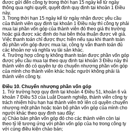
được gửi đến công ty trong thời hạn 15 ngày kể từ ngày
thông qua nghị quyết, quyết định quy định tại khoản 1 Điều
này.
3. Trong thời hạn 15 ngày kể từ ngày nhận được yêu cầu
của thành viên quy định tại khoản 1 Điều này thì công ty phải
mua lại phần vốn góp của thành viên đó theo giá thị trường
hoặc giá được xác định do hai bên thỏa thuận được về giá.
Việc thanh toán chỉ được thực hiện nếu sau khi thanh toán
đủ phần vốn góp được mua lại, công ty vẫn thanh toán đủ
các khoản nợ và nghĩa vụ tài sản khác.
4. Trường hợp công ty không thanh toán được phần vốn góp
được yêu cầu mua lại theo quy định tại khoản 3 Điều này thì
thành viên đó có quyền tự do chuyển nhượng phần vốn góp
của mình cho thành viên khác hoặc người không phải là
thành viên công ty.
Điều 10. Chuyển nhượng phần vốn góp
1. Trừ trường hợp quy định tại khoản 4 Điều 51, khoản 6 và
khoản 7 Điều 53 của Luật Doanh nghiệp, thành viên công ty
trách nhiệm hữu hạn hai thành viên trở lên có quyền chuyển
nhượng một phần hoặc toàn bộ phần vốn góp của mình cho
người khác theo quy định sau đây:
a) Chào bán phần vốn góp đó cho các thành viên còn lại
theo tỷ lệ tương ứng với phần vốn góp của họ trong công ty
với cùng điều kiện chào bán;