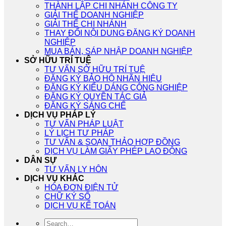
THÀNH LẬP CHI NHÁNH CÔNG TY
GIẢI THỂ DOANH NGHIỆP
GIẢI THỂ CHI NHÁNH
THAY ĐỔI NỘI DUNG ĐĂNG KÝ DOANH
NGHIỆP
MUA BÁN, SÁP NHẬP DOANH NGHIỆP
SỞ HỮU TRÍ TUỆ
TƯ VẤN SỞ HỮU TRÍ TUỆ
ĐĂNG KÝ BẢO HỘ NHÃN HIỆU
ĐĂNG KÝ KIỂU DÁNG CÔNG NGHIỆP
ĐĂNG KÝ QUYỀN TÁC GIẢ
ĐĂNG KÝ SÁNG CHẾ
DỊCH VỤ PHÁP LÝ
TƯ VẤN PHÁP LUẬT
LÝ LỊCH TƯ PHÁP
TƯ VẤN & SOẠN THẢO HỢP ĐỒNG
DỊCH VỤ LÀM GIẤY PHÉP LAO ĐỘNG
DÂN SỰ
TƯ VẤN LY HÔN
DỊCH VỤ KHÁC
HÓA ĐƠN ĐIỆN TỬ
CHỮ KÝ SỐ
DỊCH VỤ KẾ TOÁN