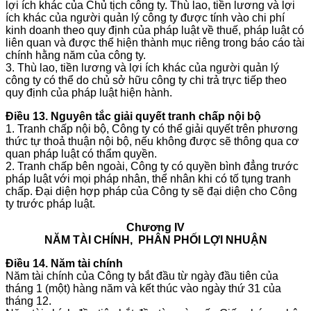
lợi ích khác của Chủ tịch công ty. Thù lao, tiền lương và lợi
ích khác của người quản lý công ty được tính vào chi phí
kinh doanh theo quy định của pháp luật về thuế, pháp luật có
liên quan và được thể hiện thành mục riêng trong báo cáo tài
chính hằng năm của công ty.
3. Thù lao, tiền lương và lợi ích khác của người quản lý
công ty có thể do chủ sở hữu công ty chi trả trực tiếp theo
quy định của pháp luật hiện hành.
Điều 13. Nguyên tắc giải quyết tranh chấp nội bộ
1. Tranh chấp nội bộ, Công ty có thể giải quyết trên phương
thức tự thoả thuận nội bộ, nếu không được sẽ thông qua cơ
quan pháp luật có thẩm quyền.
2. Tranh chấp bên ngoài, Công ty có quyền bình đẳng trước
pháp luật với mọi pháp nhân, thể nhân khi có tố tụng tranh
chấp. Đại diện hợp pháp của Công ty sẽ đại diện cho Công
ty trước pháp luật.
Chương IV
NĂM TÀI CHÍNH, PHÂN PHỐI LỢI NHUẬN
Điều 14. Năm tài chính
Năm tài chính của Công ty bắt đầu từ ngày đầu tiên của
tháng 1 (một) hàng năm và kết thúc vào ngày thứ 31 của
tháng 12.