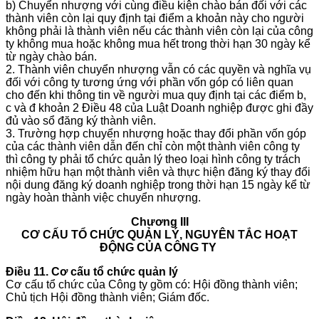
b) Chuyển nhượng với cùng điều kiện chào bán đối với các
thành viên còn lại quy định tại điểm a khoản này cho người
không phải là thành viên nếu các thành viên còn lại của công
ty không mua hoặc không mua hết trong thời hạn 30 ngày kể
từ ngày chào bán.
2. Thành viên chuyển nhượng vẫn có các quyền và nghĩa vụ
đối với công ty tương ứng với phần vốn góp có liên quan
cho đến khi thông tin về người mua quy định tại các điểm b,
c và đ khoản 2 Điều 48 của Luật Doanh nghiệp được ghi đầy
đủ vào sổ đăng ký thành viên.
3. Trường hợp chuyển nhượng hoặc thay đổi phần vốn góp
của các thành viên dẫn đến chỉ còn một thành viên công ty
thì công ty phải tổ chức quản lý theo loại hình công ty trách
nhiệm hữu hạn một thành viên và thực hiện đăng ký thay đổi
nội dung đăng ký doanh nghiệp trong thời hạn 15 ngày kể từ
ngày hoàn thành việc chuyển nhượng.
Chương III
CƠ CẤU TỔ CHỨC QUẢN LÝ, NGUYÊN TẮC
HOẠT
ĐỘNG CỦA CÔNG TY
Điều 11. Cơ cấu tổ chức quản lý
Cơ cấu tổ chức của Công ty gồm có: Hội đồng thành viên;
Chủ tịch Hội đồng thành viên; Giám đốc.