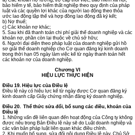
bảo hiểm y tế, bảo hiểm thất nghiệp theo quy định của pháp
luật và các quyền lợi khác của người lao động theo thỏa
ước lao động tập thể và hợp đồng lao động đã ký kết;
b) Nợ thuế;
c) Các khoản nợ khác;
5. Sau khi đã thanh toán chi phí giải thể doanh nghiệp và các
khoản nợ, phần còn lại thuộc về chủ sở hữu;
6. Người đại diện theo pháp luật của doanh nghiệp gửi hồ
sơ giải thể doanh nghiệp cho Cơ quan đăng ký kinh doanh
trong thời hạn 05 ngày làm việc kể từ ngày thanh toán hết
các khoản nợ của doanh nghiệp.
Chương VI
HIỆU LỰC THỰC HIỆN
Điều 19. Hiệu lực của Điều lệ
Điều lệ này có hiệu lực kể từ ngày được Cơ quan đăng ký
kinh doanh cấp Giấy chứng nhận đăng ký doanh nghiệp.
Điều 20. Thể thức sửa đổi, bổ sung các điều, khoản của
Điều lệ
1. Những vấn đề liên quan đến hoạt động của Công ty không
được nêu trong Bản Điều lệ này sẽ do Luật doanh nghiệp và
các văn bản pháp luật liên quan khác điều chỉnh.
2. Khi muốn bổ sung, sửa đổi nội dung Điều lệ này, Chủ Sở