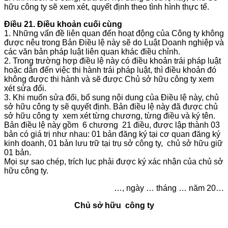
hữu công ty sẽ xem xét, quyết định theo tình hình thực tế.
Điều 21. Điều khoản cuối cùng
1. Những vấn đề liên quan đến hoạt động của Công ty không
được nêu trong Bản Điều lệ này sẽ do Luật Doanh nghiệp và
các văn bản pháp luật liên quan khác điều chỉnh.
2. Trong trường hợp điều lệ này có điều khoản trái pháp luật
hoặc dẫn đến việc thi hành trái pháp luật, thì điều khoản đó
không được thi hành và sẽ được Chủ sở hữu công ty xem
xét sửa đổi.
3. Khi muốn sửa đổi, bổ sung nội dung của Điều lệ này, chủ
sở hữu công ty sẽ quyết định. Bản điều lệ này đã được chủ
sở hữu công ty xem xét từng chương, từng điều và ký tên.
Bản điều lệ này gồm 6 chương 21 điều, được lập thành 03
bản có giá trị như nhau: 01 bản đăng ký tại cơ quan đăng ký
kinh doanh, 01 bản lưu trữ tại trụ sở công ty, chủ sở hữu giữ
01 bản.
Mọi sự sao chép, trích lục phải được ký xác nhận của chủ sở
hữu công ty.
…, ngày … tháng … năm 20…
Chủ sở hữu công ty