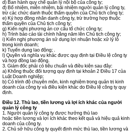
d) Ban hành quy chế quản lý nội bộ của công ty;
đ) Bổ nhiệm, miễn nhiệm, bãi nhiệm người quản lý công ty,
trừ các chức danh thuộc thẩm quyền của Chủ tịch công ty;
e) Ký hợp đồng nhân danh công ty, trừ trường hợp thuộc
thẩm quyền của Chủ tịch công ty;
g) Kiến nghị phương án cơ cấu tổ chức công ty;
h) Trình báo cáo tài chính hằng năm lên Chủ tịch công ty;
i) Kiến nghị phương án sử dụng lợi nhuận hoặc xử lý lỗ
trong kinh doanh;
k) Tuyển dụng lao động; .
l) Quyền và nghĩa vụ khác được quy định tại Điều lệ công ty
và hợp đồng lao động.
3. Giám đốc phải có tiêu chuẩn và điều kiện sau đây:
a) Không thuộc đối tượng quy định tại khoản 2 Điều 17 của
Luật Doanh nghiệp;
b) Có trình độ chuyên môn, kinh nghiệm trong quản trị kinh
doanh của công ty và điều kiện khác do Điều lệ công ty quy
định.
Điều 12. Thù lao, tiền lương và lợi ích khác của người
quản lý công ty
1. Người quản lý công ty được hưởng thù lao
hoặc tiền lương và lợi ích khác theo kết quả và hiệu quả kinh
doanh của công ty.
2. Chủ sở hữu công ty quyết định mức thù lao, tiền lương và