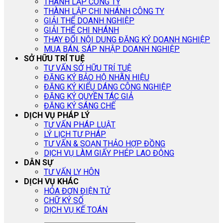
THÀNH LẬP CÔNG TY
THÀNH LẬP CHI NHÁNH CÔNG TY
GIẢI THỂ DOANH NGHIỆP
GIẢI THỂ CHI NHÁNH
THAY ĐỔI NỘI DUNG ĐĂNG KÝ DOANH NGHIỆP
MUA BÁN, SÁP NHẬP DOANH NGHIỆP
SỞ HỮU TRÍ TUỆ
TƯ VẤN SỞ HỮU TRÍ TUỆ
ĐĂNG KÝ BẢO HỘ NHÃN HIỆU
ĐĂNG KÝ KIỂU DÁNG CÔNG NGHIỆP
ĐĂNG KÝ QUYỀN TÁC GIẢ
ĐĂNG KÝ SÁNG CHẾ
DỊCH VỤ PHÁP LÝ
TƯ VẤN PHÁP LUẬT
LÝ LỊCH TƯ PHÁP
TƯ VẤN & SOẠN THẢO HỢP ĐỒNG
DỊCH VỤ LÀM GIẤY PHÉP LAO ĐỘNG
DÂN SỰ
TƯ VẤN LY HÔN
DỊCH VỤ KHÁC
HÓA ĐƠN ĐIỆN TỬ
CHỮ KÝ SỐ
DỊCH VỤ KẾ TOÁN