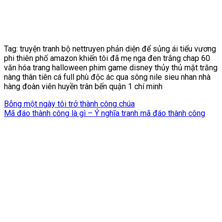
Tag: truyện tranh bộ nettruyen phản diện để sủng ái tiểu vương
phi thiên phố amazon khiến tôi đã mẹ nga đen trắng chap 60
văn hóa trang halloween phim game disney thủy thủ mặt trăng
nàng thân tiên cá full phù độc ác qua sông nile sieu nhan nhà
hàng đoàn viên huyền trân bến quận 1 chí minh
Bỗng một ngày tôi trở thành công chúa
Mã đáo thành công là gì – Ý nghĩa tranh mã đáo thành công