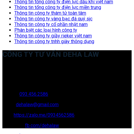
Thông tin tổng công ty điện lực dầu khí việt nam
Thông tin tổng công ty điện lực miền trung
Thông tin công ty thám tử toàn tâm
Thông tin công ty vàng bạc đá quý sjc
Thông tin công ty cổ phần nhật nam
Phân biệt các loại hình công ty
Thông tin công ty giầy rieker việt nam
Thông tin công ty tnhh giày thông dụng
CÔNG TY TƯ VẤN DEHA LAW
Trụ sở: 35 Bình Sơn, Chúc Sơn, Chương Mỹ, Hà Nội
Văn phòng giao dịch: 16 Trung Yên 9A, KĐT Nam Trung Yên,
Yên Hòa, Cầu GIấy, Hà Nội
Hotline:
093.456.2586
Email:
dehalaw@gmail.com
Zalo:
https://zalo.me/0934562586
Facebook:
fb.com/dehalaw