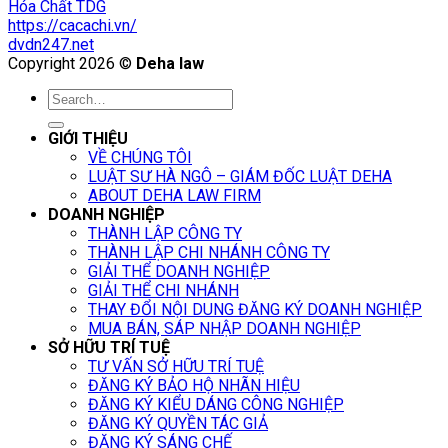
Hóa Chất TDG
https://cacachi.vn/
dvdn247.net
Copyright 2026 ©
Deha law
GIỚI THIỆU
VỀ CHÚNG TÔI
LUẬT SƯ HÀ NGÔ – GIÁM ĐỐC LUẬT DEHA
ABOUT DEHA LAW FIRM
DOANH NGHIỆP
THÀNH LẬP CÔNG TY
THÀNH LẬP CHI NHÁNH CÔNG TY
GIẢI THỂ DOANH NGHIỆP
GIẢI THỂ CHI NHÁNH
THAY ĐỔI NỘI DUNG ĐĂNG KÝ DOANH NGHIỆP
MUA BÁN, SÁP NHẬP DOANH NGHIỆP
SỞ HỮU TRÍ TUỆ
TƯ VẤN SỞ HỮU TRÍ TUỆ
ĐĂNG KÝ BẢO HỘ NHÃN HIỆU
ĐĂNG KÝ KIỂU DÁNG CÔNG NGHIỆP
ĐĂNG KÝ QUYỀN TÁC GIẢ
ĐĂNG KÝ SÁNG CHẾ