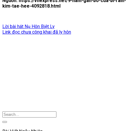
Nguồn: https://vnexpress.net/9-nam-gan-bo-cua-bi-rain-
kim-tae-hee-4092818.html
Lời bài hát Nụ Hôn Biệt Ly
Link đọc chưa công khai đã ly hôn