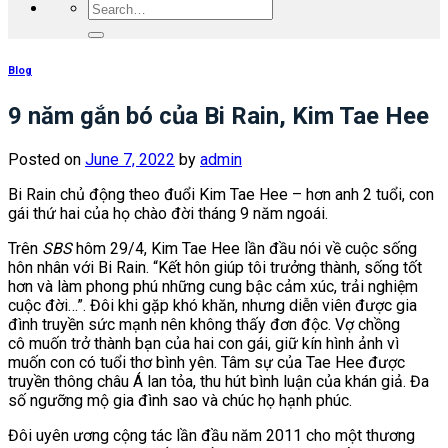
Blog
9 năm gắn bó của Bi Rain, Kim Tae Hee
Posted on
June 7, 2022
by
admin
Bi Rain chủ động theo đuổi Kim Tae Hee – hơn anh 2 tuổi, con
gái thứ hai của họ chào đời tháng 9 năm ngoái.
Trên
SBS
hôm 29/4, Kim Tae Hee lần đầu nói về cuộc sống
hôn nhân với Bi Rain. “Kết hôn giúp tôi trưởng thành, sống tốt
hơn và làm phong phú những cung bậc cảm xúc, trải nghiệm
cuộc đời…”. Đôi khi gặp khó khăn, nhưng diễn viên được gia
đình truyền sức mạnh nên không thấy đơn độc. Vợ chồng
cô muốn trở thành bạn của hai con gái, giữ kín hình ảnh vì
muốn con có tuổi thơ bình yên. Tâm sự của Tae Hee được
truyền thông châu Á lan tỏa, thu hút bình luận của khán giả. Đa
số ngưỡng mộ gia đình sao và chúc họ hạnh phúc.
Đôi uyên ương cộng tác lần đầu năm 2011 cho một thương