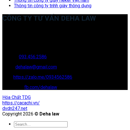
Thông tin công ty giầy rieker việt nam
Thông tin công ty tnhh giày thông dụng
CÔNG TY TƯ VẤN DEHA LAW
Trụ sở: 35 Bình Sơn, Chúc Sơn, Chương Mỹ, Hà Nội
Văn phòng giao dịch: 16 Trung Yên 9A, KĐT Nam Trung Yên,
Yên Hòa, Cầu GIấy, Hà Nội
Hotline:
093.456.2586
Email:
dehalaw@gmail.com
Zalo:
https://zalo.me/0934562586
Facebook:
fb.com/dehalaw
Hóa Chất TDG
https://cacachi.vn/
dvdn247.net
Copyright 2026 ©
Deha law