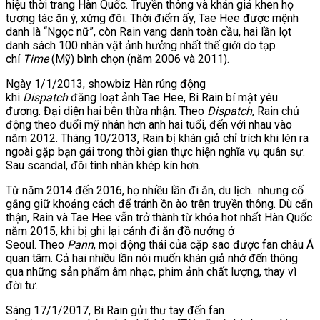
hiệu thời trang Hàn Quốc. Truyền thông và khán giả khen họ
tương tác ăn ý, xứng đôi. Thời điểm ấy, Tae Hee được mệnh
danh là “Ngọc nữ”, còn Rain vang danh toàn cầu, hai lần lọt
danh sách 100 nhân vật ảnh hưởng nhất thế giới do tạp
chí
Time
(Mỹ) bình chọn (năm 2006 và 2011).
Ngày 1/1/2013, showbiz Hàn rúng động
khi
Dispatch
đăng loạt ảnh Tae Hee, Bi Rain bí mật yêu
đương. Đại diện hai bên thừa nhận. Theo
Dispatch
, Rain chủ
động theo đuổi mỹ nhân hơn anh hai tuổi, đến với nhau vào
năm 2012. Tháng 10/2013, Rain bị khán giả chỉ trích khi lén ra
ngoài gặp bạn gái trong thời gian thực hiện nghĩa vụ quân sự.
Sau scandal, đôi tình nhân khép kín hơn.
Từ năm 2014 đến 2016, họ nhiều lần đi ăn, du lịch.. nhưng cố
gắng giữ khoảng cách để tránh ồn ào trên truyền thông. Dù cẩn
thận, Rain và Tae Hee vẫn trở thành từ khóa hot nhất Hàn Quốc
năm 2015, khi bị ghi lại cảnh đi ăn đồ nướng ở
Seoul. Theo
Pann
, mọi động thái của cặp sao được fan châu Á
quan tâm. Cả hai nhiều lần nói muốn khán giả nhớ đến thông
qua những sản phẩm âm nhạc, phim ảnh chất lượng, thay vì
đời tư.
Sáng 17/1/2017, Bi Rain gửi thư tay đến fan