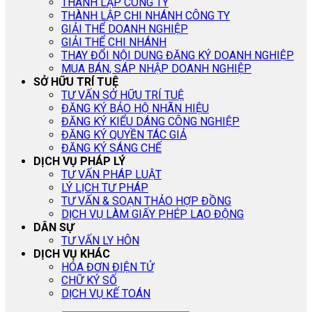
THÀNH LẬP CÔNG TY
THÀNH LẬP CHI NHÁNH CÔNG TY
GIẢI THỂ DOANH NGHIỆP
GIẢI THỂ CHI NHÁNH
THAY ĐỔI NỘI DUNG ĐĂNG KÝ DOANH NGHIỆP
MUA BÁN, SÁP NHẬP DOANH NGHIỆP
SỞ HỮU TRÍ TUỆ
TƯ VẤN SỞ HỮU TRÍ TUỆ
ĐĂNG KÝ BẢO HỘ NHÃN HIỆU
ĐĂNG KÝ KIỂU DÁNG CÔNG NGHIỆP
ĐĂNG KÝ QUYỀN TÁC GIẢ
ĐĂNG KÝ SÁNG CHẾ
DỊCH VỤ PHÁP LÝ
TƯ VẤN PHÁP LUẬT
LÝ LỊCH TƯ PHÁP
TƯ VẤN & SOẠN THẢO HỢP ĐỒNG
DỊCH VỤ LÀM GIẤY PHÉP LAO ĐỘNG
DÂN SỰ
TƯ VẤN LY HÔN
DỊCH VỤ KHÁC
HÓA ĐƠN ĐIỆN TỬ
CHỮ KÝ SỐ
DỊCH VỤ KẾ TOÁN