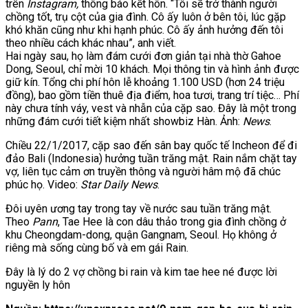
trên
Instagram,
thông báo kết hôn. “Tôi sẽ trở thành người
chồng tốt, trụ cột của gia đình. Cô ấy luôn ở bên tôi, lúc gặp
khó khăn cũng như khi hạnh phúc. Cô ấy ảnh hưởng đến tôi
theo nhiều cách khác nhau”, anh viết.
Hai ngày sau, họ làm đám cưới đơn giản tại nhà thờ Gahoe
Dong, Seoul, chỉ mời 10 khách. Mọi thông tin và hình ảnh được
giữ kín. Tổng chi phí hôn lễ khoảng 1.100 USD (hơn 24 triệu
đồng), bao gồm tiền thuê địa điểm, hoa tươi, trang trí tiệc… Phí
này chưa tính váy, vest và nhẫn của cặp sao. Đây là một trong
những đám cưới tiết kiệm nhất showbiz Hàn. Ảnh:
News
.
Chiều 22/1/2017, cặp sao đến sân bay quốc tế Incheon để đi
đảo Bali (Indonesia) hưởng tuần trăng mật. Rain nắm chặt tay
vợ, liên tục cảm ơn truyền thông và người hâm mộ đã chúc
phúc họ. Video:
Star Daily News
.
Đôi uyên ương tay trong tay về nước sau tuần trăng mật.
Theo
Pann
, Tae Hee là con dâu thảo trong gia đình chồng ở
khu Cheongdam-dong, quận Gangnam, Seoul. Họ không ở
riêng mà sống cùng bố và em gái Rain.
Đây là lý do 2 vợ chồng bi rain và kim tae hee né được lời
nguyền ly hôn