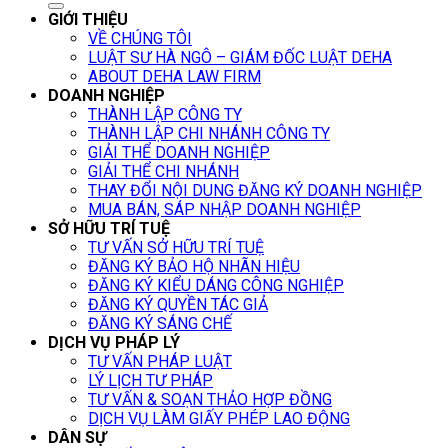
GIỚI THIỆU
VỀ CHÚNG TÔI
LUẬT SƯ HÀ NGÔ – GIÁM ĐỐC LUẬT DEHA
ABOUT DEHA LAW FIRM
DOANH NGHIỆP
THÀNH LẬP CÔNG TY
THÀNH LẬP CHI NHÁNH CÔNG TY
GIẢI THỂ DOANH NGHIỆP
GIẢI THỂ CHI NHÁNH
THAY ĐỔI NỘI DUNG ĐĂNG KÝ DOANH NGHIỆP
MUA BÁN, SÁP NHẬP DOANH NGHIỆP
SỞ HỮU TRÍ TUỆ
TƯ VẤN SỞ HỮU TRÍ TUỆ
ĐĂNG KÝ BẢO HỘ NHÃN HIỆU
ĐĂNG KÝ KIỂU DÁNG CÔNG NGHIỆP
ĐĂNG KÝ QUYỀN TÁC GIẢ
ĐĂNG KÝ SÁNG CHẾ
DỊCH VỤ PHÁP LÝ
TƯ VẤN PHÁP LUẬT
LÝ LỊCH TƯ PHÁP
TƯ VẤN & SOẠN THẢO HỢP ĐỒNG
DỊCH VỤ LÀM GIẤY PHÉP LAO ĐỘNG
DÂN SỰ