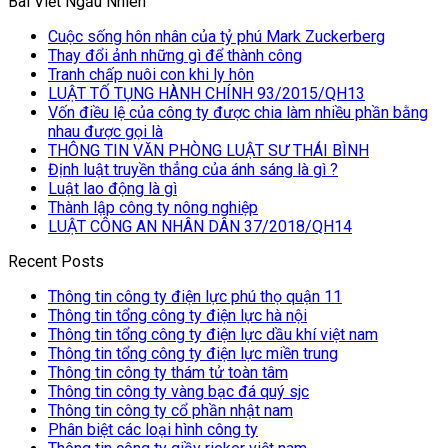
Bài Viết Ngẫu Nhiên
Cuộc sống hôn nhân của tỷ phú Mark Zuckerberg
Thay đổi ảnh những gì để thành công
Tranh chấp nuôi con khi ly hôn
LUẬT TỐ TỤNG HÀNH CHÍNH 93/2015/QH13
Vốn điều lệ của công ty được chia làm nhiều phần bằng
nhau được gọi là
THÔNG TIN VĂN PHÒNG LUẬT SƯ THÁI BÌNH
Định luật truyền thẳng của ánh sáng là gì ?
Luật lao động là gì
Thành lập công ty nông nghiệp
LUẬT CÔNG AN NHÂN DÂN 37/2018/QH14
Recent Posts
Thông tin công ty điện lực phú thọ quận 11
Thông tin tổng công ty điện lực hà nội
Thông tin tổng công ty điện lực dầu khí việt nam
Thông tin tổng công ty điện lực miền trung
Thông tin công ty thám tử toàn tâm
Thông tin công ty vàng bạc đá quý sjc
Thông tin công ty cổ phần nhật nam
Phân biệt các loại hình công ty