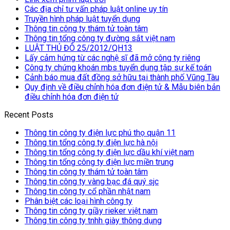
Các địa chỉ tư vấn pháp luật online uy tín
Truyền hình pháp luật tuyển dụng
Thông tin công ty thám tử toàn tâm
Thông tin tổng công ty đường sắt việt nam
LUẬT THỦ ĐÔ 25/2012/QH13
Lấy cảm hứng từ các nghệ sĩ đã mở công ty riêng
Công ty chứng khoán mbs tuyển dụng tập sự kế toán
Cảnh báo mua đất đồng sở hữu tại thành phố Vũng Tàu
Quy định về điều chỉnh hóa đơn điện tử & Mẫu biên bản
điều chỉnh hóa đơn điện tử
Recent Posts
Thông tin công ty điện lực phú thọ quận 11
Thông tin tổng công ty điện lực hà nội
Thông tin tổng công ty điện lực dầu khí việt nam
Thông tin tổng công ty điện lực miền trung
Thông tin công ty thám tử toàn tâm
Thông tin công ty vàng bạc đá quý sjc
Thông tin công ty cổ phần nhật nam
Phân biệt các loại hình công ty
Thông tin công ty giầy rieker việt nam
Thông tin công ty tnhh giày thông dụng