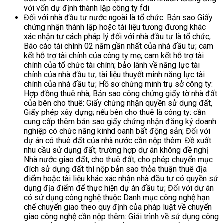
với vốn dự định thành lập công ty fdi
Đối với nhà đầu tư nước ngoài là tổ chức: Bản sao Giấy
chứng nhận thành lập hoặc tài liệu tương đương khác
xác nhận tư cách pháp lý đối với nhà đầu tư là tổ chức;
Báo cáo tài chính 02 năm gần nhất của nhà đầu tư; cam
kết hỗ trợ tài chính của công ty mẹ; cam kết hỗ trợ tài
chính của tổ chức tài chính; bảo lãnh về năng lực tài
chính của nhà đầu tư; tài liệu thuyết minh năng lực tài
chính của nhà đầu tư; Hồ sơ chứng minh trụ sở công ty:
Hợp đồng thuê nhà, Bản sao công chứng giấy tờ nhà đất
của bên cho thuê: Giấy chứng nhận quyền sử dụng đất,
Giấy phép xây dựng; nếu bên cho thuê là công ty: cần
cung cấp thêm bản sao giấy chứng nhận đăng ký doanh
nghiệp có chức năng kinhd oanh bất động sản; Đối với
dự án có thuê đất của nhà nước cần nộp thêm: Đề xuất
nhu cầu sử dụng đất; trường hợp dự án không đề nghị
Nhà nước giao đất, cho thuê đất, cho phép chuyển mục
đích sử dụng đất thì nộp bản sao thỏa thuận thuê địa
điểm hoặc tài liệu khác xác nhận nhà đầu tư có quyền sử
dụng địa điểm để thực hiện dự án đầu tư; Đối với dự án
có sử dụng công nghệ thuộc Danh mục công nghệ hạn
chế chuyển giao theo quy định của pháp luật về chuyển
giao công nghệ cần nộp thêm: Giải trình về sử dụng công