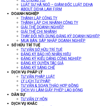
VỀ CHÚNG TÔI
LUẬT SƯ HÀ NGÔ – GIÁM ĐỐC LUẬT DEHA
ABOUT DEHA LAW FIRM
DOANH NGHIỆP
THÀNH LẬP CÔNG TY
THÀNH LẬP CHI NHÁNH CÔNG TY
GIẢI THỂ DOANH NGHIỆP
GIẢI THỂ CHI NHÁNH
THAY ĐỔI NỘI DUNG ĐĂNG KÝ DOANH NGHIỆP
MUA BÁN, SÁP NHẬP DOANH NGHIỆP
SỞ HỮU TRÍ TUỆ
TƯ VẤN SỞ HỮU TRÍ TUỆ
ĐĂNG KÝ BẢO HỘ NHÃN HIỆU
ĐĂNG KÝ KIỂU DÁNG CÔNG NGHIỆP
ĐĂNG KÝ QUYỀN TÁC GIẢ
ĐĂNG KÝ SÁNG CHẾ
DỊCH VỤ PHÁP LÝ
TƯ VẤN PHÁP LUẬT
LÝ LỊCH TƯ PHÁP
TƯ VẤN & SOẠN THẢO HỢP ĐỒNG
DỊCH VỤ LÀM GIẤY PHÉP LAO ĐỘNG
DÂN SỰ
TƯ VẤN LY HÔN
DỊCH VỤ KHÁC