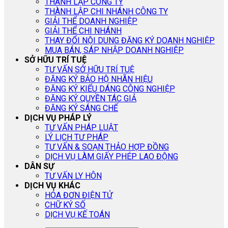
THÀNH LẬP CÔNG TY
THÀNH LẬP CHI NHÁNH CÔNG TY
GIẢI THỂ DOANH NGHIỆP
GIẢI THỂ CHI NHÁNH
THAY ĐỔI NỘI DUNG ĐĂNG KÝ DOANH NGHIỆP
MUA BÁN, SÁP NHẬP DOANH NGHIỆP
SỞ HỮU TRÍ TUỆ
TƯ VẤN SỞ HỮU TRÍ TUỆ
ĐĂNG KÝ BẢO HỘ NHÃN HIỆU
ĐĂNG KÝ KIỂU DÁNG CÔNG NGHIỆP
ĐĂNG KÝ QUYỀN TÁC GIẢ
ĐĂNG KÝ SÁNG CHẾ
DỊCH VỤ PHÁP LÝ
TƯ VẤN PHÁP LUẬT
LÝ LỊCH TƯ PHÁP
TƯ VẤN & SOẠN THẢO HỢP ĐỒNG
DỊCH VỤ LÀM GIẤY PHÉP LAO ĐỘNG
DÂN SỰ
TƯ VẤN LY HÔN
DỊCH VỤ KHÁC
HÓA ĐƠN ĐIỆN TỬ
CHỮ KÝ SỐ
DỊCH VỤ KẾ TOÁN