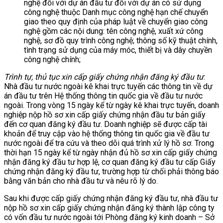
nghệ đối với dự án đầu tư đối với dự án có sử dụng
công nghệ thuộc Danh mục công nghệ hạn chế chuyển
giao theo quy định của pháp luật về chuyển giao công
nghệ gồm các nội dung: tên công nghệ, xuất xứ công
nghệ, sơ đồ quy trình công nghệ; thông số kỹ thuật chính,
tình trạng sử dụng của máy móc, thiết bị và dây chuyền
công nghệ chính;
Trình tự, thủ tục xin cấp giấy chứng nhận đăng ký đầu tư
:
Nhà đầu tư nước ngoài kê khai trực tuyến các thông tin về dự
án đầu tư trên Hệ thống thông tin quốc gia về đầu tư nước
ngoài. Trong vòng 15 ngày kể từ ngày kê khai trực tuyến, doanh
nghiệp nộp hồ sơ xin cấp giấy chứng nhận đầu tư bản giấy
đến cơ quan đăng ký đầu tư. Doanh nghiệp sẽ được cấp tài
khoản để truy cập vào hệ thống thông tin quốc gia về đầu tư
nước ngoài để tra cứu và theo dõi quá trình xử lý hồ sơ. Trong
thời hạn 15 ngày kể từ ngày nhận đủ hồ sơ xin cấp giấy chứng
nhận đăng ký đầu tư hợp lệ, cơ quan đăng ký đầu tư cấp Giấy
chứng nhận đăng ký đầu tư, trường hợp từ chối phải thông báo
bằng văn bản cho nhà đầu tư và nêu rõ lý do.
Sau khi được cấp giấy chứng nhận đăng ký đầu tư, nhà đầu tư
nộp hồ sơ xin cấp giấy chứng nhận đăng ký thành lập công ty
có vốn đầu tư nước ngoài tới Phòng đăng ký kinh doanh – Sở