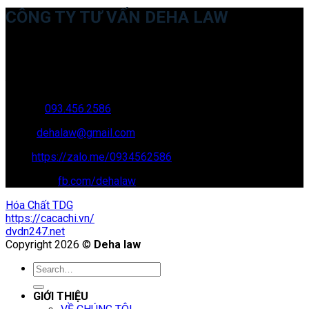
CÔNG TY TƯ VẤN DEHA LAW
Trụ sở: 35 Bình Sơn, Chúc Sơn, Chương Mỹ, Hà Nội
Văn phòng giao dịch: 16 Trung Yên 9A, KĐT Nam Trung Yên,
Yên Hòa, Cầu GIấy, Hà Nội
Hotline:
093.456.2586
Email:
dehalaw@gmail.com
Zalo:
https://zalo.me/0934562586
Facebook:
fb.com/dehalaw
Hóa Chất TDG
https://cacachi.vn/
dvdn247.net
Copyright 2026 ©
Deha law
GIỚI THIỆU