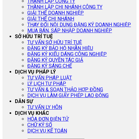
THÀNH LẬP CÔNG TY
THÀNH LẬP CHI NHÁNH CÔNG TY
GIẢI THỂ DOANH NGHIỆP
GIẢI THỂ CHI NHÁNH
THAY ĐỔI NỘI DUNG ĐĂNG KÝ DOANH NGHIỆP
MUA BÁN, SÁP NHẬP DOANH NGHIỆP
SỞ HỮU TRÍ TUỆ
TƯ VẤN SỞ HỮU TRÍ TUỆ
ĐĂNG KÝ BẢO HỘ NHÃN HIỆU
ĐĂNG KÝ KIỂU DÁNG CÔNG NGHIỆP
ĐĂNG KÝ QUYỀN TÁC GIẢ
ĐĂNG KÝ SÁNG CHẾ
DỊCH VỤ PHÁP LÝ
TƯ VẤN PHÁP LUẬT
LÝ LỊCH TƯ PHÁP
TƯ VẤN & SOẠN THẢO HỢP ĐỒNG
DỊCH VỤ LÀM GIẤY PHÉP LAO ĐỘNG
DÂN SỰ
TƯ VẤN LY HÔN
DỊCH VỤ KHÁC
HÓA ĐƠN ĐIỆN TỬ
CHỮ KÝ SỐ
DỊCH VỤ KẾ TOÁN