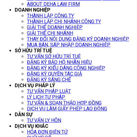
ABOUT DEHA LAW FIRM
DOANH NGHIỆP
THÀNH LẬP CÔNG TY
THÀNH LẬP CHI NHÁNH CÔNG TY
GIẢI THỂ DOANH NGHIỆP
GIẢI THỂ CHI NHÁNH
THAY ĐỔI NỘI DUNG ĐĂNG KÝ DOANH NGHIỆP
MUA BÁN, SÁP NHẬP DOANH NGHIỆP
SỞ HỮU TRÍ TUỆ
TƯ VẤN SỞ HỮU TRÍ TUỆ
ĐĂNG KÝ BẢO HỘ NHÃN HIỆU
ĐĂNG KÝ KIỂU DÁNG CÔNG NGHIỆP
ĐĂNG KÝ QUYỀN TÁC GIẢ
ĐĂNG KÝ SÁNG CHẾ
DỊCH VỤ PHÁP LÝ
TƯ VẤN PHÁP LUẬT
LÝ LỊCH TƯ PHÁP
TƯ VẤN & SOẠN THẢO HỢP ĐỒNG
DỊCH VỤ LÀM GIẤY PHÉP LAO ĐỘNG
DÂN SỰ
TƯ VẤN LY HÔN
DỊCH VỤ KHÁC
HÓA ĐƠN ĐIỆN TỬ