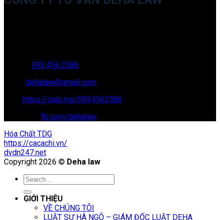
CÔNG TY TƯ VẤN DEHA LAW
Trụ sở: 35 Bình Sơn, Chúc Sơn, Chương Mỹ, Hà Nội
Văn phòng giao dịch: 16 Trung Yên 9A, KĐT Nam Trung Yên,
Yên Hòa, Cầu GIấy, Hà Nội
Hotline:
093.456.2586
Email:
dehalaw@gmail.com
Zalo:
https://zalo.me/0934562586
Facebook:
fb.com/dehalaw
Hóa Chất TDG
https://cacachi.vn/
dvdn247.net
Copyright 2026 ©
Deha law
GIỚI THIỆU
VỀ CHÚNG TÔI
LUẬT SƯ HÀ NGÔ – GIÁM ĐỐC LUẬT DEHA