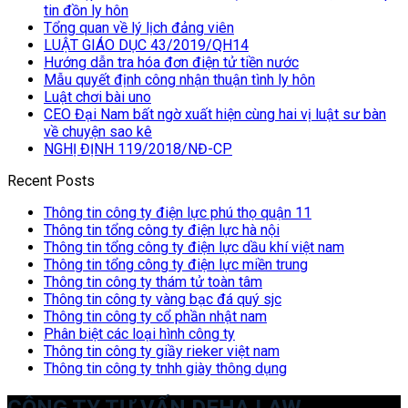
tin đồn ly hôn
Tổng quan về lý lịch đảng viên
LUẬT GIÁO DỤC 43/2019/QH14
Hướng dẫn tra hóa đơn điện tử tiền nước
Mẫu quyết định công nhận thuận tình ly hôn
Luật chơi bài uno
CEO Đại Nam bất ngờ xuất hiện cùng hai vị luật sư bàn
về chuyện sao kê
NGHỊ ĐỊNH 119/2018/NĐ-CP
Recent Posts
Thông tin công ty điện lực phú thọ quận 11
Thông tin tổng công ty điện lực hà nội
Thông tin tổng công ty điện lực dầu khí việt nam
Thông tin tổng công ty điện lực miền trung
Thông tin công ty thám tử toàn tâm
Thông tin công ty vàng bạc đá quý sjc
Thông tin công ty cổ phần nhật nam
Phân biệt các loại hình công ty
Thông tin công ty giầy rieker việt nam
Thông tin công ty tnhh giày thông dụng