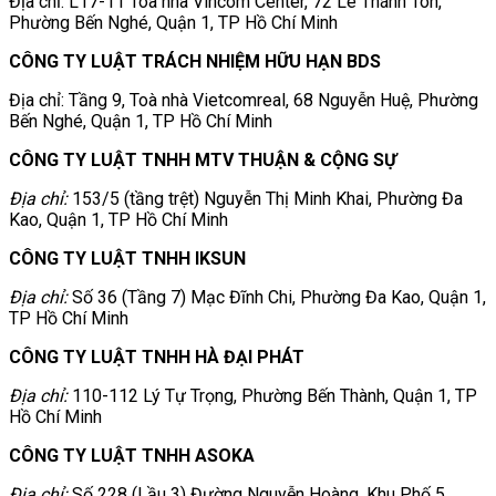
Địa chỉ: L17-11 Tòa nhà Vincom Center, 72 Lê Thánh Tôn,
Phường Bến Nghé, Quận 1, TP Hồ Chí Minh
CÔNG TY LUẬT TRÁCH NHIỆM HỮU HẠN BDS
Địa chỉ: Tầng 9, Toà nhà Vietcomreal, 68 Nguyễn Huệ, Phường
Bến Nghé, Quận 1, TP Hồ Chí Minh
CÔNG TY LUẬT
TNHH MTV THUẬN & CỘNG SỰ
Địa chỉ:
153/5 (tầng trệt) Nguyễn Thị Minh Khai, Phường Đa
Kao, Quận 1, TP Hồ Chí Minh
CÔNG TY LUẬT TNHH IKSUN
Địa chỉ:
Số 36 (Tầng 7) Mạc Đĩnh Chi, Phường Đa Kao, Quận 1,
TP Hồ Chí Minh
CÔNG TY LUẬT TNHH HÀ ĐẠI PHÁT
Địa chỉ:
110-112 Lý Tự Trọng, Phường Bến Thành, Quận 1, TP
Hồ Chí Minh
CÔNG TY LUẬT TNHH ASOKA
Địa chỉ:
Số 228 (Lầu 3) Đường Nguyễn Hoàng, Khu Phố 5,