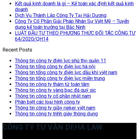
Kết quả kinh doanh là gì – Kế toán xác định kết quả kinh
doanh
Dịch Vụ Thành Lập Công Ty Tại Hải Dương
Công Ty Cổ Phần Giải Pháp Nhân Sự Việt Mỹ – Tuyển
dụng kế toán trưởng tại Bắc Ninh
LUẬT ĐẦU TƯ THEO PHƯƠNG THỨC ĐỐI TÁC CÔNG TƯ
64/2020/QH14
Recent Posts
Thông tin công ty điện lực phú thọ quận 11
Thông tin tổng công ty điện lực hà nội
Thông tin tổng công ty điện lực dầu khí việt nam
Thông tin tổng công ty điện lực miền trung
Thông tin công ty thám tử toàn tâm
Thông tin công ty vàng bạc đá quý sjc
Thông tin công ty cổ phần nhật nam
Phân biệt các loại hình công ty
Thông tin công ty giầy rieker việt nam
Thông tin công ty tnhh giày thông dụng
CÔNG TY TƯ VẤN DEHA LAW