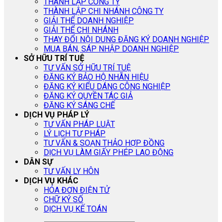
THÀNH LẬP CÔNG TY
THÀNH LẬP CHI NHÁNH CÔNG TY
GIẢI THỂ DOANH NGHIỆP
GIẢI THỂ CHI NHÁNH
THAY ĐỔI NỘI DUNG ĐĂNG KÝ DOANH NGHIỆP
MUA BÁN, SÁP NHẬP DOANH NGHIỆP
SỞ HỮU TRÍ TUỆ
TƯ VẤN SỞ HỮU TRÍ TUỆ
ĐĂNG KÝ BẢO HỘ NHÃN HIỆU
ĐĂNG KÝ KIỂU DÁNG CÔNG NGHIỆP
ĐĂNG KÝ QUYỀN TÁC GIẢ
ĐĂNG KÝ SÁNG CHẾ
DỊCH VỤ PHÁP LÝ
TƯ VẤN PHÁP LUẬT
LÝ LỊCH TƯ PHÁP
TƯ VẤN & SOẠN THẢO HỢP ĐỒNG
DỊCH VỤ LÀM GIẤY PHÉP LAO ĐỘNG
DÂN SỰ
TƯ VẤN LY HÔN
DỊCH VỤ KHÁC
HÓA ĐƠN ĐIỆN TỬ
CHỮ KÝ SỐ
DỊCH VỤ KẾ TOÁN