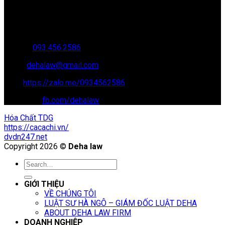
Trụ sở: 35 Bình Sơn, Chúc Sơn, Chương Mỹ, Hà Nội
Văn phòng giao dịch: 16 Trung Yên 9A, KĐT Nam Trung Yên,
Yên Hòa, Cầu GIấy, Hà Nội
Hotline:
093.456.2586
Email:
dehalaw@gmail.com
Zalo:
https://zalo.me/0934562586
Facebook:
fb.com/dehalaw
Hóa Chất TDG
https://cacachi.vn/
dvdn247.net
Copyright 2026 ©
Deha law
GIỚI THIỆU
VỀ CHÚNG TÔI
LUẬT SƯ HÀ NGÔ – GIÁM ĐỐC LUẬT DEHA
ABOUT DEHA LAW FIRM
DOANH NGHIỆP