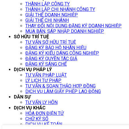
THÀNH LẬP CÔNG TY
THÀNH LẬP CHI NHÁNH CÔNG TY
GIẢI THỂ DOANH NGHIỆP
GIẢI THỂ CHI NHÁNH
THAY ĐỔI NỘI DUNG ĐĂNG KÝ DOANH NGHIỆP
MUA BÁN, SÁP NHẬP DOANH NGHIỆP
SỞ HỮU TRÍ TUỆ
TƯ VẤN SỞ HỮU TRÍ TUỆ
ĐĂNG KÝ BẢO HỘ NHÃN HIỆU
ĐĂNG KÝ KIỂU DÁNG CÔNG NGHIỆP
ĐĂNG KÝ QUYỀN TÁC GIẢ
ĐĂNG KÝ SÁNG CHẾ
DỊCH VỤ PHÁP LÝ
TƯ VẤN PHÁP LUẬT
LÝ LỊCH TƯ PHÁP
TƯ VẤN & SOẠN THẢO HỢP ĐỒNG
DỊCH VỤ LÀM GIẤY PHÉP LAO ĐỘNG
DÂN SỰ
TƯ VẤN LY HÔN
DỊCH VỤ KHÁC
HÓA ĐƠN ĐIỆN TỬ
CHỮ KÝ SỐ
DỊCH VỤ KẾ TOÁN