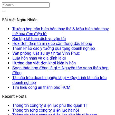
Bài Viết Ngẫu Nhiên
Trường hợp cần biên bản thay thế & Mẫu biên bản thay
thế hóa đơn điện tử
Bài tập kế toán dịch vụ vận tải
Hóa đơn điện tử in ra có cần đóng dấu không
Thảm khảo các ý tưởng quà tặng doanh nghiệp
Văn phòng luật sư uy tín tại Vĩnh Phúc
Luật hôn nhân và gia đình là gì
Hướng dẫn viết đơn khởi kiện ly hôn
Soạn thảo hợp đồng là gì – Nguyên tắc soạn thảo hợp
đồng
Tái cấu trúc doanh nghiệp là gì – Quy trình tái cấu trúc
doanh nghiệp
Tìm hiểu công an thành phố HCM
Recent Posts
Thông tin công ty điện lực phú thọ quận 11
Thông tin tổng công ty điện lực hà nội