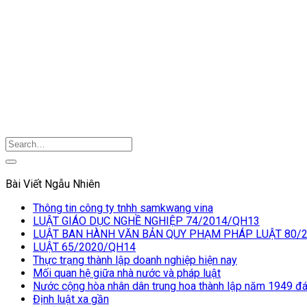
Bài Viết Ngẫu Nhiên
Thông tin công ty tnhh samkwang vina
LUẬT GIÁO DỤC NGHỀ NGHIỆP 74/2014/QH13
LUẬT BAN HÀNH VĂN BẢN QUY PHẠM PHÁP LUẬT 80/
LUẬT 65/2020/QH14
Thực trạng thành lập doanh nghiệp hiện nay
Mối quan hệ giữa nhà nước và pháp luật
Nước cộng hòa nhân dân trung hoa thành lập năm 1949 đá
Định luật xa gần