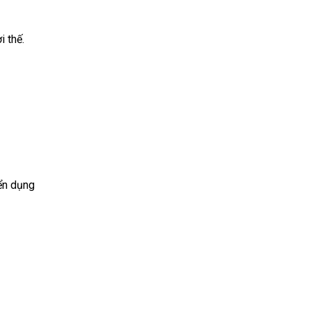
i thế.
yển dụng