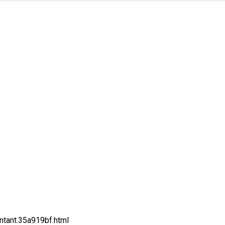
ntant.35a919bf.html