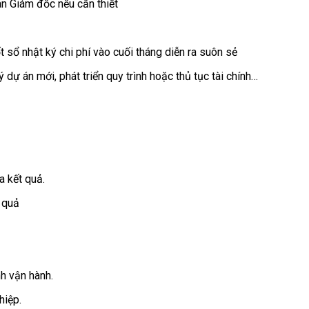
an Giám đốc nếu cần thiết
 sổ nhật ký chi phí vào cuối tháng diễn ra suôn sẻ
 dự án mới, phát triển quy trình hoặc thủ tục tài chính…
a kết quả.
u quả
nh vận hành.
hiệp.