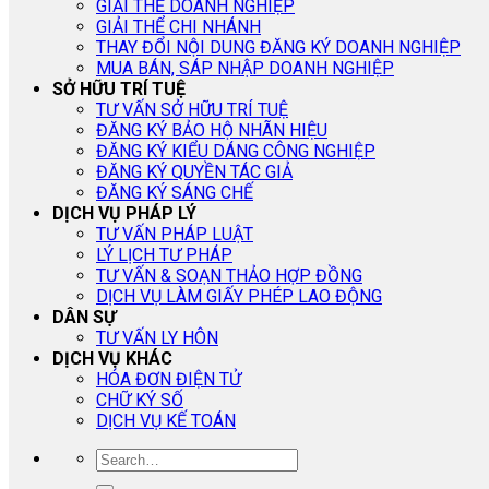
GIẢI THỂ DOANH NGHIỆP
GIẢI THỂ CHI NHÁNH
THAY ĐỔI NỘI DUNG ĐĂNG KÝ DOANH NGHIỆP
MUA BÁN, SÁP NHẬP DOANH NGHIỆP
SỞ HỮU TRÍ TUỆ
TƯ VẤN SỞ HỮU TRÍ TUỆ
ĐĂNG KÝ BẢO HỘ NHÃN HIỆU
ĐĂNG KÝ KIỂU DÁNG CÔNG NGHIỆP
ĐĂNG KÝ QUYỀN TÁC GIẢ
ĐĂNG KÝ SÁNG CHẾ
DỊCH VỤ PHÁP LÝ
TƯ VẤN PHÁP LUẬT
LÝ LỊCH TƯ PHÁP
TƯ VẤN & SOẠN THẢO HỢP ĐỒNG
DỊCH VỤ LÀM GIẤY PHÉP LAO ĐỘNG
DÂN SỰ
TƯ VẤN LY HÔN
DỊCH VỤ KHÁC
HÓA ĐƠN ĐIỆN TỬ
CHỮ KÝ SỐ
DỊCH VỤ KẾ TOÁN