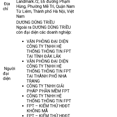
Landmark72, E6 đường Phạm
Địa
Hùng, Phường Mễ Trì, Quận Nam
chỉ
Từ Liêm, Thành phố Hà Nội, Việt
Nam
DƯƠNG DŨNG TRIỀU
Ngoài ra DƯƠNG DŨNG TRIỀU
còn đại diện các doanh nghiệp:
VĂN PHÒNG ĐẠI DIỆN
CÔNG TY TNHH HỆ
THỐNG THÔNG TIN FPT
TẠI TỈNH ĐẮK LẮK
VĂN PHÒNG ĐẠI DIỆN
CÔNG TY TNHH HỆ
Người
THỐNG THÔNG TIN FPT
đại
TẠI THÀNH PHỐ NHA
diện
TRANG
CÔNG TY TNHH GIẢI
PHÁP PHẦN MỀM FPT
CÔNG TY TNHH HỆ
THỐNG THÔNG TIN FPT
FPT – KIỂM THỬ HĐĐT
KHÔNG MÃ
FPT – KIỂM THỬ HĐĐT