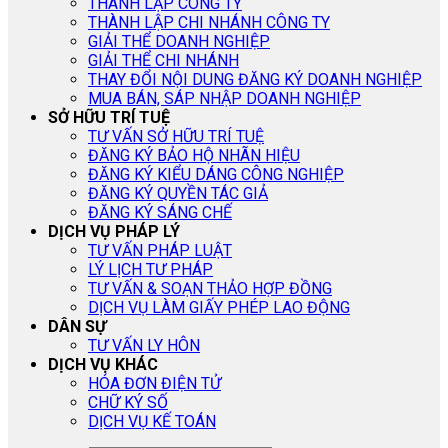
THÀNH LẬP CÔNG TY
THÀNH LẬP CHI NHÁNH CÔNG TY
GIẢI THỂ DOANH NGHIỆP
GIẢI THỂ CHI NHÁNH
THAY ĐỔI NỘI DUNG ĐĂNG KÝ DOANH NGHIỆP
MUA BÁN, SÁP NHẬP DOANH NGHIỆP
SỞ HỮU TRÍ TUỆ
TƯ VẤN SỞ HỮU TRÍ TUỆ
ĐĂNG KÝ BẢO HỘ NHÃN HIỆU
ĐĂNG KÝ KIỂU DÁNG CÔNG NGHIỆP
ĐĂNG KÝ QUYỀN TÁC GIẢ
ĐĂNG KÝ SÁNG CHẾ
DỊCH VỤ PHÁP LÝ
TƯ VẤN PHÁP LUẬT
LÝ LỊCH TƯ PHÁP
TƯ VẤN & SOẠN THẢO HỢP ĐỒNG
DỊCH VỤ LÀM GIẤY PHÉP LAO ĐỘNG
DÂN SỰ
TƯ VẤN LY HÔN
DỊCH VỤ KHÁC
HÓA ĐƠN ĐIỆN TỬ
CHỮ KÝ SỐ
DỊCH VỤ KẾ TOÁN