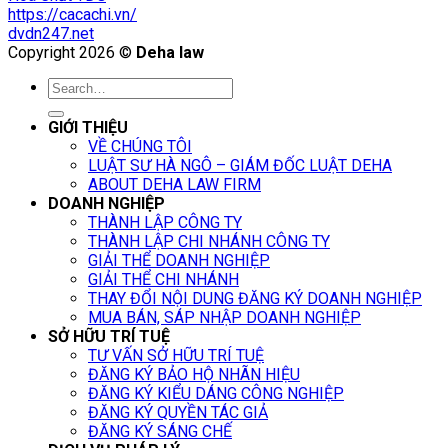
https://cacachi.vn/
dvdn247.net
Copyright 2026 ©
Deha law
GIỚI THIỆU
VỀ CHÚNG TÔI
LUẬT SƯ HÀ NGÔ – GIÁM ĐỐC LUẬT DEHA
ABOUT DEHA LAW FIRM
DOANH NGHIỆP
THÀNH LẬP CÔNG TY
THÀNH LẬP CHI NHÁNH CÔNG TY
GIẢI THỂ DOANH NGHIỆP
GIẢI THỂ CHI NHÁNH
THAY ĐỔI NỘI DUNG ĐĂNG KÝ DOANH NGHIỆP
MUA BÁN, SÁP NHẬP DOANH NGHIỆP
SỞ HỮU TRÍ TUỆ
TƯ VẤN SỞ HỮU TRÍ TUỆ
ĐĂNG KÝ BẢO HỘ NHÃN HIỆU
ĐĂNG KÝ KIỂU DÁNG CÔNG NGHIỆP
ĐĂNG KÝ QUYỀN TÁC GIẢ
ĐĂNG KÝ SÁNG CHẾ