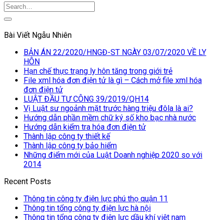
Bài Viết Ngẫu Nhiên
BẢN ÁN 22/2020/HNGĐ-ST NGÀY 03/07/2020 VỀ LY
HÔN
Hạn chế thực trạng ly hôn tăng trong giới trẻ
File xml hóa đơn điện tử là gì – Cách mở file xml hóa
đơn điện tử
LUẬT ĐẦU TƯ CÔNG 39/2019/QH14
Vị Luật sư ngoảnh mặt trước hàng triệu đôla là ai?
Hướng dẫn phần mềm chữ ký số kho bạc nhà nước
Hướng dẫn kiểm tra hóa đơn điện tử
Thành lập công ty thiết kế
Thành lập công ty bảo hiểm
Những điểm mới của Luật Doanh nghiệp 2020 so với
2014
Recent Posts
Thông tin công ty điện lực phú thọ quận 11
Thông tin tổng công ty điện lực hà nội
Thông tin tổng công ty điện lực dầu khí việt nam