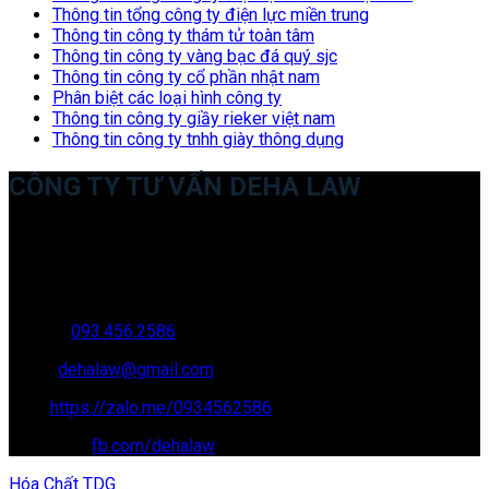
Thông tin tổng công ty điện lực miền trung
Thông tin công ty thám tử toàn tâm
Thông tin công ty vàng bạc đá quý sjc
Thông tin công ty cổ phần nhật nam
Phân biệt các loại hình công ty
Thông tin công ty giầy rieker việt nam
Thông tin công ty tnhh giày thông dụng
CÔNG TY TƯ VẤN DEHA LAW
Trụ sở: 35 Bình Sơn, Chúc Sơn, Chương Mỹ, Hà Nội
Văn phòng giao dịch: 16 Trung Yên 9A, KĐT Nam Trung Yên,
Yên Hòa, Cầu GIấy, Hà Nội
Hotline:
093.456.2586
Email:
dehalaw@gmail.com
Zalo:
https://zalo.me/0934562586
Facebook:
fb.com/dehalaw
Hóa Chất TDG