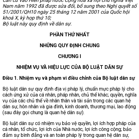
Căn cứ vào Hiến pháp nước Cộng hoà xã hội chủ nghĩa Việt
Nam năm 1992 đã được sửa đổi, bổ sung theo Nghị quyết số
51/2001/QH10 ngày 25 tháng 12 năm 2001 của Quốc hội
khoá X, kỳ họp thứ 10;
Bộ luật này quy định về dân sự.
PHẦN THỨ NHẤT
NHỮNG QUY ĐỊNH CHUNG
CHƯƠNG I
NHIỆM VỤ VÀ HIỆU LỰC CỦA BỘ LUẬT DÂN SỰ
Điều 1. Nhiệm vụ và phạm vi điều chỉnh của Bộ luật dân sự
Bộ luật dân sự quy định địa vị pháp lý, chuẩn mực pháp lý cho
cách ứng xử của cá nhân, pháp nhân, chủ thể khác; quyền, nghĩa
vụ của các chủ thể về nhân thân và tài sản trong các quan hệ
dân sự, hôn nhân và gia đình, kinh doanh, thương mại, lao động
(sau đây gọi chung là quan hệ dân sự).
Bộ luật dân sự có nhiệm vụ bảo vệ quyền, lợi ích hợp pháp của
cá nhân, tổ chức, lợi ích của Nhà nước, lợi ích công cộng; bảo
đảm sự bình đẳng và an toàn pháp lý trong quan hệ dân sự,