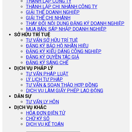
THÀNH LẬP CÔNG TY
THÀNH LẬP CHI NHÁNH CÔNG TY
GIẢI THỂ DOANH NGHIỆP
GIẢI THỂ CHI NHÁNH
THAY ĐỔI NỘI DUNG ĐĂNG KÝ DOANH NGHIỆP
MUA BÁN, SÁP NHẬP DOANH NGHIỆP
SỞ HỮU TRÍ TUỆ
TƯ VẤN SỞ HỮU TRÍ TUỆ
ĐĂNG KÝ BẢO HỘ NHÃN HIỆU
ĐĂNG KÝ KIỂU DÁNG CÔNG NGHIỆP
ĐĂNG KÝ QUYỀN TÁC GIẢ
ĐĂNG KÝ SÁNG CHẾ
DỊCH VỤ PHÁP LÝ
TƯ VẤN PHÁP LUẬT
LÝ LỊCH TƯ PHÁP
TƯ VẤN & SOẠN THẢO HỢP ĐỒNG
DỊCH VỤ LÀM GIẤY PHÉP LAO ĐỘNG
DÂN SỰ
TƯ VẤN LY HÔN
DỊCH VỤ KHÁC
HÓA ĐƠN ĐIỆN TỬ
CHỮ KÝ SỐ
DỊCH VỤ KẾ TOÁN