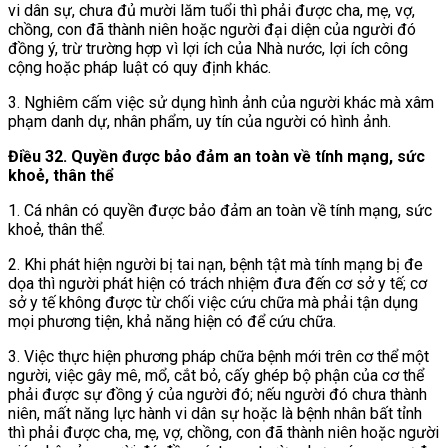
vi dân sự, chưa đủ mười lăm tuổi thì phải được cha, mẹ, vợ,
chồng, con đã thành niên hoặc người đại diện của người đó
đồng ý, trừ trường hợp vì lợi ích của Nhà nước, lợi ích công
cộng hoặc pháp luật có quy định khác.
3. Nghiêm cấm việc sử dụng hình ảnh của người khác mà xâm
phạm danh dự, nhân phẩm, uy tín của người có hình ảnh.
Điều 32. Quyền được bảo đảm an toàn về tính mạng, sức
khoẻ, thân thể
1. Cá nhân có quyền được bảo đảm an toàn về tính mạng, sức
khoẻ, thân thể.
2. Khi phát hiện người bị tai nạn, bệnh tật mà tính mạng bị đe
dọa thì người phát hiện có trách nhiệm đưa đến cơ sở y tế; cơ
sở y tế không được từ chối việc cứu chữa mà phải tận dụng
mọi phương tiện, khả năng hiện có để cứu chữa.
3. Việc thực hiện phương pháp chữa bệnh mới trên cơ thể một
người, việc gây mê, mổ, cắt bỏ, cấy ghép bộ phận của cơ thể
phải được sự đồng ý của người đó; nếu người đó chưa thành
niên, mất năng lực hành vi dân sự hoặc là bệnh nhân bất tỉnh
thì phải được cha, mẹ, vợ, chồng, con đã thành niên hoặc người