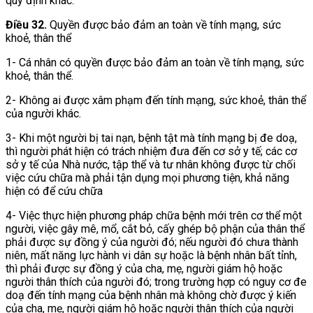
quy định khác.
Điều 32.
Quyền được bảo đảm an toàn về tính mạng, sức
khoẻ, thân thể
1- Cá nhân có quyền được bảo đảm an toàn về tính mạng, sức
khoẻ, thân thể.
2- Không ai được xâm phạm đến tính mạng, sức khoẻ, thân thể
của người khác.
3- Khi một người bị tai nạn, bệnh tật mà tính mạng bị đe doạ,
thì người phát hiện có trách nhiệm đưa đến cơ sở y tế; các cơ
sở y tế của Nhà nước, tập thể và tư nhân không được từ chối
việc cứu chữa mà phải tận dụng mọi phương tiện, khả năng
hiện có để cứu chữa
4- Việc thực hiện phương pháp chữa bệnh mới trên cơ thể một
người, việc gây mê, mổ, cắt bỏ, cấy ghép bộ phận của thân thể
phải được sự đồng ý của người đó; nếu người đó chưa thành
niên, mất năng lực hành vi dân sự hoặc là bệnh nhân bất tỉnh,
thì phải được sự đồng ý của cha, mẹ, người giám hộ hoặc
người thân thích của người đó; trong trường hợp có nguy cơ đe
doạ đến tính mạng của bệnh nhân mà không chờ được ý kiến
của cha, mẹ, người giám hộ hoặc người thân thích của người