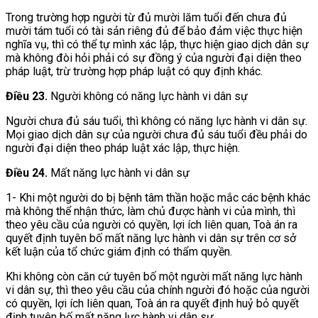
Trong trường hợp người từ đủ mười lăm tuổi đến chưa đủ
mười tám tuổi có tài sản riêng đủ để bảo đảm việc thực hiện
nghĩa vụ, thì có thể tự mình xác lập, thực hiện giao dịch dân sự
mà không đòi hỏi phải có sự đồng ý của người đại diện theo
pháp luật, trừ trường hợp pháp luật có quy định khác.
Điều 23.
Người không có năng lực hành vi dân sự
Người chưa đủ sáu tuổi, thì không có năng lực hành vi dân sự.
Mọi giao dịch dân sự của người chưa đủ sáu tuổi đều phải do
người đại diện theo pháp luật xác lập, thực hiện.
Điều 24.
Mất năng lực hành vi dân sự
1- Khi một người do bị bệnh tâm thần hoặc mắc các bệnh khác
mà không thể nhận thức, làm chủ được hành vi của mình, thì
theo yêu cầu của người có quyền, lợi ích liên quan, Toà án ra
quyết định tuyên bố mất năng lực hành vi dân sự trên cơ sở
kết luận của tổ chức giám định có thẩm quyền.
Khi không còn căn cứ tuyên bố một người mất năng lực hành
vi dân sự, thì theo yêu cầu của chính người đó hoặc của người
có quyền, lợi ích liên quan, Toà án ra quyết định huỷ bỏ quyết
định tuyên bố mất năng lực hành vi dân sự.