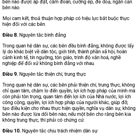
bên nào được áp đặt, cấm đoán, cưỡng ép, đe doạ, ngăn cản
bên nào.
Mọi cam kết, thoả thuận hợp pháp có hiệu lực bắt buộc thực
hiện đối với các bên.
Điều 8.
Nguyên tắc bình đẳng
Trong quan hệ dân sự, các bên đều bình đẳng, không được lấy
lý do khác biệt về dân tộc, giới tính, thành phần xã hội, hoàn
cảnh kinh tế, tín ngưỡng, tôn giáo, trình độ văn hoá, nghề
nghiệp để đối xử không bình đẳng với nhau.
Điều 9.
Nguyên tắc thiện chí, trung thực
Trong quan hệ dân sự, các bên phải thiện chí, trung thực, không
chỉ quan tâm, chăm lo đến quyền, lợi ích hợp pháp của mình mà
còn phải tôn trọng, quan tâm đến lợi ích của Nhà nước, lợi ích
công cộng, quyền, lợi ích hợp pháp của người khác, giúp đỡ,
tạo điều kiện cho nhau thực hiện quyền, nghĩa vụ dân sự, không
bên nào được lừa dối bên nào; nếu một bên cho rằng bên kia
không trung thực, thì phải có chứng cứ.
Điều 10.
Nguyên tắc chịu trách nhiệm dân sự