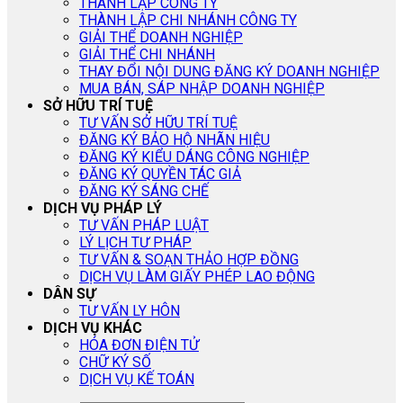
THÀNH LẬP CÔNG TY
THÀNH LẬP CHI NHÁNH CÔNG TY
GIẢI THỂ DOANH NGHIỆP
GIẢI THỂ CHI NHÁNH
THAY ĐỔI NỘI DUNG ĐĂNG KÝ DOANH NGHIỆP
MUA BÁN, SÁP NHẬP DOANH NGHIỆP
SỞ HỮU TRÍ TUỆ
TƯ VẤN SỞ HỮU TRÍ TUỆ
ĐĂNG KÝ BẢO HỘ NHÃN HIỆU
ĐĂNG KÝ KIỂU DÁNG CÔNG NGHIỆP
ĐĂNG KÝ QUYỀN TÁC GIẢ
ĐĂNG KÝ SÁNG CHẾ
DỊCH VỤ PHÁP LÝ
TƯ VẤN PHÁP LUẬT
LÝ LỊCH TƯ PHÁP
TƯ VẤN & SOẠN THẢO HỢP ĐỒNG
DỊCH VỤ LÀM GIẤY PHÉP LAO ĐỘNG
DÂN SỰ
TƯ VẤN LY HÔN
DỊCH VỤ KHÁC
HÓA ĐƠN ĐIỆN TỬ
CHỮ KÝ SỐ
DỊCH VỤ KẾ TOÁN