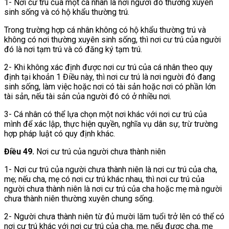
1- Nơi cư trú của một cá nhân là nơi người đó thường xuyên
sinh sống và có hộ khẩu thường trú.
Trong trường hợp cá nhân không có hộ khẩu thường trú và
không có nơi thường xuyên sinh sống, thì nơi cư trú của người
đó là nơi tạm trú và có đăng ký tạm trú.
2- Khi không xác định được nơi cư trú của cá nhân theo quy
định tại khoản 1 Điều này, thì nơi cư trú là nơi người đó đang
sinh sống, làm việc hoặc nơi có tài sản hoặc nơi có phần lớn
tài sản, nếu tài sản của người đó có ở nhiều nơi.
3- Cá nhân có thể lựa chọn một nơi khác với nơi cư trú của
mình để xác lập, thực hiện quyền, nghĩa vụ dân sự, trừ trường
hợp pháp luật có quy định khác.
Điều 49.
Nơi cư trú của người chưa thành niên
1- Nơi cư trú của người chưa thành niên là nơi cư trú của cha,
mẹ; nếu cha, mẹ có nơi cư trú khác nhau, thì nơi cư trú của
người chưa thành niên là nơi cư trú của cha hoặc mẹ mà người
chưa thành niên thường xuyên chung sống.
2- Người chưa thành niên từ đủ mười lăm tuổi trở lên có thể có
nơi cư trú khác với nơi cư trú của cha, mẹ, nếu được cha, mẹ