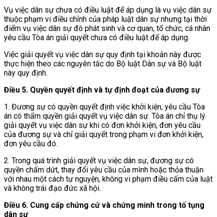
Vụ việc dân sự chưa có điều luật để áp dụng là vụ việc dân sự
thuộc phạm vi điều chỉnh của pháp luật dân sự nhưng tại thời
điểm vụ việc dân sự đó phát sinh và cơ quan, tổ chức, cá nhân
yêu cầu Tòa án giải quyết chưa có điều luật để áp dụng.
Việc giải quyết vụ việc dân sự
quy định tại khoản này được
thực hiện theo các nguyên tắc do Bộ luật
D
ân sự và Bộ luật
này quy định.
Điều 5. Quyền quyết định và tự định đoạt của đương sự
1. Đương sự có quyền quyết định việc khởi kiện, yêu cầu Tòa
án có thẩm quyền giải quyết vụ việc dân sự. Tòa án chỉ thụ lý
giải quyết vụ việc dân sự khi có đơn khởi kiện, đơn yêu cầu
của đương sự và chỉ giải quyết trong phạm vi đơn khởi kiện,
đơn yêu cầu đó.
2. Trong quá trình giải quyết vụ việc dân sự, đương sự có
quyền chấm dứt, thay đổi yêu cầu của mình hoặc thỏa thuận
với nhau một cách tự nguyện, không vi phạm điều cấm của luật
và không trái đạo đức xã hội.
Điều 6. Cung cấp chứng cứ và chứng minh trong tố tụng
dân sự