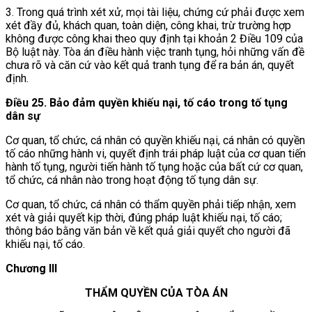
3. Trong quá trình xét xử, mọi tài liệu, chứng cứ phải được xem
xét đầy đủ, khách quan, toàn diện, công khai, trừ trường hợp
không được công khai theo quy định tại khoản 2 Điều 109
của
Bộ luật này. Tòa án điều hành việc tranh tụng, hỏi những vấn đề
chưa rõ và căn cứ vào kết quả tranh tụng để ra bản án, quyết
định.
Điều 25. Bảo đảm quyền khiếu nại, tố cáo trong tố tụng
dân sự
Cơ quan, tổ chức, cá nhân có quyền khiếu nại, cá nhân có quyền
tố cáo những hành vi, quyết định trái pháp luật của cơ quan tiến
hành tố tụng
,
người tiến hành tố tụng hoặc của bất cứ cơ quan,
tổ chức, cá nhân nào trong hoạt động tố tụng dân sự.
Cơ quan, tổ chức, cá nhân có thẩm quyền phải tiếp nhận, xem
xét và giải quyết kịp thời, đúng pháp luật khiếu nại, tố cáo;
thông báo bằng văn bản về kết quả giải quyết cho người đã
khiếu nại, tố cáo.
Chương III
THẨM QUYỀN CỦA TÒA ÁN