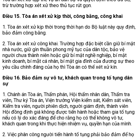
trừ trường hợp xét xử theo thủ tục rút gọn.
Điều 15. Tòa án xét xử kịp thời, công bằng, công khai
1. Tòa án xét xử kịp thời trong thời hạn do Bộ luật này quy định,
bảo đảm công bằng.
2. Tòa án xét xử công khai. Trường hợp đặc biệt cần giữ bí mật
nhà nước, giữ gìn thuần phong mỹ tục của dân tộc, bảo vệ
người chưa thành niên hoặc giữ bí mật nghề nghiệp, bí mật
kinh doanh, bí mật cá nhân, bí mật gia đình của đương sự
theo
yêu cầu chính đáng của họ thì Tòa án có thể xét xử kín.
Điều 16. Bảo đảm sự vô tư, khách quan trong tố tụng dân
sự
1. Chánh án Tòa án, Thẩm phán, Hội thẩm nhân dân, Thẩm tra
viên, Thư ký Tòa án, Viện trưởng Viện kiểm sát, Kiểm sát viên,
Kiểm tra viên, người phiên dịch, người giám định, thành viên
Hội đồng định giá không được tiến hành hoặc tham gia tố tụng
nếu có lý do xác đáng để cho rằng họ có thể không vô tư,
khách quan trong khi thực hiện nhiệm vụ, quyền hạn của mình.
2. Việc phân công người tiến hành tố tụng phải bảo đảm để họ