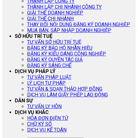
THÀNH LẬP CÔNG TY
THÀNH LẬP CHI NHÁNH CÔNG TY
GIẢI THỂ DOANH NGHIỆP
GIẢI THỂ CHI NHÁNH
THAY ĐỔI NỘI DUNG ĐĂNG KÝ DOANH NGHIỆP
MUA BÁN, SÁP NHẬP DOANH NGHIỆP
SỞ HỮU TRÍ TUỆ
TƯ VẤN SỞ HỮU TRÍ TUỆ
ĐĂNG KÝ BẢO HỘ NHÃN HIỆU
ĐĂNG KÝ KIỂU DÁNG CÔNG NGHIỆP
ĐĂNG KÝ QUYỀN TÁC GIẢ
ĐĂNG KÝ SÁNG CHẾ
DỊCH VỤ PHÁP LÝ
TƯ VẤN PHÁP LUẬT
LÝ LỊCH TƯ PHÁP
TƯ VẤN & SOẠN THẢO HỢP ĐỒNG
DỊCH VỤ LÀM GIẤY PHÉP LAO ĐỘNG
DÂN SỰ
TƯ VẤN LY HÔN
DỊCH VỤ KHÁC
HÓA ĐƠN ĐIỆN TỬ
CHỮ KÝ SỐ
DỊCH VỤ KẾ TOÁN