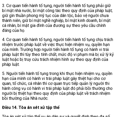
3. Cơ quan tiến hành tố tụng, người tiến hành tố tụng phải giữ
bí mật nhà nước, bí mật công tác theo quy định của pháp luật;
giữ gìn thuần phong mỹ tục của dân tộc, bảo vệ người chưa
thành niên, giữ bí mật nghề nghiệp, bí mật kinh doanh, bí mật
cá nhân, bí mật gia đình
của đương sự theo yêu cầu chính
đáng của họ.
4. Cơ quan tiến hành tố tụng, người tiến hành tố tụng chịu trách
nhiệm trước pháp luật về việc thực hiện nhiệm vụ, quyền hạn
của mình. Trường hợp người tiến hành tố tụng có hành vi trái
pháp luật thì tùy theo tính chất, mức độ vi phạm mà bị xử lý kỷ
luật hoặc bị truy cứu trách nhiệm hình sự theo quy định của
pháp luật.
5. Người tiến hành tố tụng trong khi thực hiện nhiệm vụ, quyền
hạn của mình có hành vi trái pháp luật gây thiệt hại cho cơ
quan, tổ chức, cá nhân thì cơ quan trực tiếp quản lý người thi
hành công vụ có hành vi trái pháp luật đó phải bồi thường cho
người bị thiệt hại theo quy định của pháp luật về trách nhiệm
bồi thường của Nhà nước.
Điều 14. Tòa án xét xử tập thể
Tòa án xét xử tập thể vụ án dân sự và quyết định theo đa số,