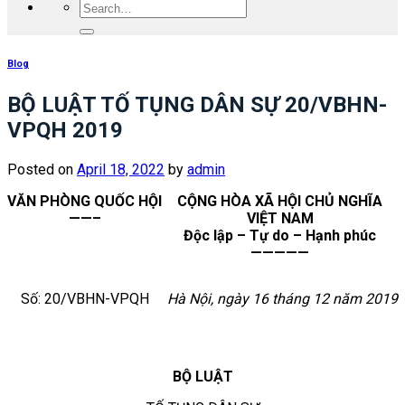
Blog
BỘ LUẬT TỐ TỤNG DÂN SỰ 20/VBHN-
VPQH 2019
Posted on
April 18, 2022
by
admin
VĂN PHÒNG QUỐC HỘI
CỘNG HÒA XÃ HỘI CHỦ NGHĨA
——–
VIỆT NAM
Độc lập – Tự do – Hạnh phúc
—————
Số: 20/VBHN-VPQH
Hà Nội, ngày 16 tháng 12 năm 2019
BỘ LUẬT