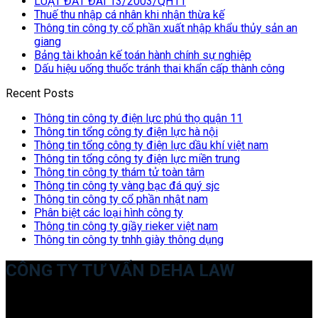
LUẬT ĐẤT ĐAI 13/2003/QH11
Thuế thu nhập cá nhân khi nhận thừa kế
Thông tin công ty cổ phần xuất nhập khẩu thủy sản an
giang
Bảng tài khoản kế toán hành chính sự nghiệp
Dấu hiệu uống thuốc tránh thai khẩn cấp thành công
Recent Posts
Thông tin công ty điện lực phú thọ quận 11
Thông tin tổng công ty điện lực hà nội
Thông tin tổng công ty điện lực dầu khí việt nam
Thông tin tổng công ty điện lực miền trung
Thông tin công ty thám tử toàn tâm
Thông tin công ty vàng bạc đá quý sjc
Thông tin công ty cổ phần nhật nam
Phân biệt các loại hình công ty
Thông tin công ty giầy rieker việt nam
Thông tin công ty tnhh giày thông dụng
CÔNG TY TƯ VẤN DEHA LAW
Trụ sở: 35 Bình Sơn, Chúc Sơn, Chương Mỹ, Hà Nội