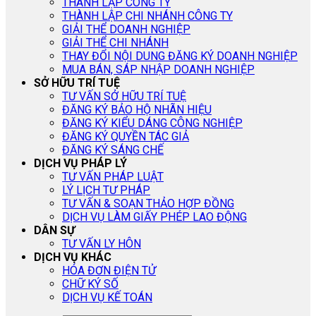
THÀNH LẬP CÔNG TY
THÀNH LẬP CHI NHÁNH CÔNG TY
GIẢI THỂ DOANH NGHIỆP
GIẢI THỂ CHI NHÁNH
THAY ĐỔI NỘI DUNG ĐĂNG KÝ DOANH NGHIỆP
MUA BÁN, SÁP NHẬP DOANH NGHIỆP
SỞ HỮU TRÍ TUỆ
TƯ VẤN SỞ HỮU TRÍ TUỆ
ĐĂNG KÝ BẢO HỘ NHÃN HIỆU
ĐĂNG KÝ KIỂU DÁNG CÔNG NGHIỆP
ĐĂNG KÝ QUYỀN TÁC GIẢ
ĐĂNG KÝ SÁNG CHẾ
DỊCH VỤ PHÁP LÝ
TƯ VẤN PHÁP LUẬT
LÝ LỊCH TƯ PHÁP
TƯ VẤN & SOẠN THẢO HỢP ĐỒNG
DỊCH VỤ LÀM GIẤY PHÉP LAO ĐỘNG
DÂN SỰ
TƯ VẤN LY HÔN
DỊCH VỤ KHÁC
HÓA ĐƠN ĐIỆN TỬ
CHỮ KÝ SỐ
DỊCH VỤ KẾ TOÁN