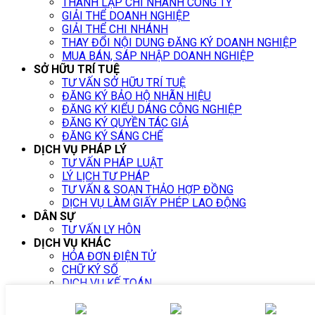
THÀNH LẬP CHI NHÁNH CÔNG TY
GIẢI THỂ DOANH NGHIỆP
GIẢI THỂ CHI NHÁNH
THAY ĐỔI NỘI DUNG ĐĂNG KÝ DOANH NGHIỆP
MUA BÁN, SÁP NHẬP DOANH NGHIỆP
SỞ HỮU TRÍ TUỆ
TƯ VẤN SỞ HỮU TRÍ TUỆ
ĐĂNG KÝ BẢO HỘ NHÃN HIỆU
ĐĂNG KÝ KIỂU DÁNG CÔNG NGHIỆP
ĐĂNG KÝ QUYỀN TÁC GIẢ
ĐĂNG KÝ SÁNG CHẾ
DỊCH VỤ PHÁP LÝ
TƯ VẤN PHÁP LUẬT
LÝ LỊCH TƯ PHÁP
TƯ VẤN & SOẠN THẢO HỢP ĐỒNG
DỊCH VỤ LÀM GIẤY PHÉP LAO ĐỘNG
DÂN SỰ
TƯ VẤN LY HÔN
DỊCH VỤ KHÁC
HÓA ĐƠN ĐIỆN TỬ
CHỮ KÝ SỐ
DỊCH VỤ KẾ TOÁN
Luật sư tư vấn