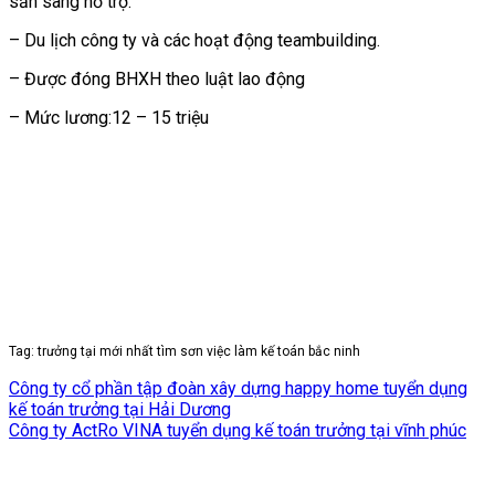
sẵn sàng hỗ trợ.
– Du lịch công ty và các hoạt động teambuilding.
– Được đóng BHXH theo luật lao động
– Mức lương:12 – 15 triệu
Tag: trưởng tại mới nhất tìm sơn việc làm kế toán bắc ninh
Công ty cổ phần tập đoàn xây dựng happy home tuyển dụng
kế toán trưởng tại Hải Dương
Công ty ActRo VINA tuyển dụng kế toán trưởng tại vĩnh phúc