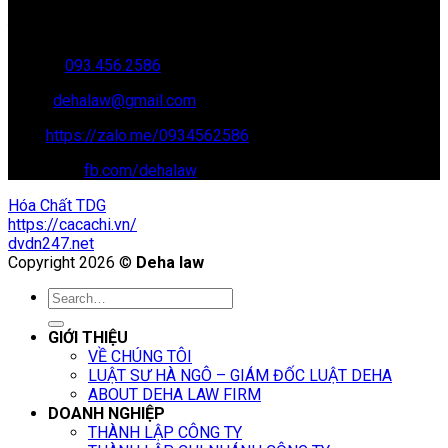
Văn phòng giao dịch: 16 Trung Yên 9A, KĐT Nam Trung Yên,
Yên Hòa, Cầu GIấy, Hà Nội
Hotline:
093.456.2586
Email:
dehalaw@gmail.com
Zalo:
https://zalo.me/0934562586
Facebook:
fb.com/dehalaw
Hóa Chất TDG
https://cacachi.vn/
dvdn247.net
Copyright 2026 ©
Deha law
GIỚI THIỆU
VỀ CHÚNG TÔI
LUẬT SƯ HÀ NGÔ – GIÁM ĐỐC LUẬT DEHA
ABOUT DEHA LAW FIRM
DOANH NGHIỆP
THÀNH LẬP CÔNG TY