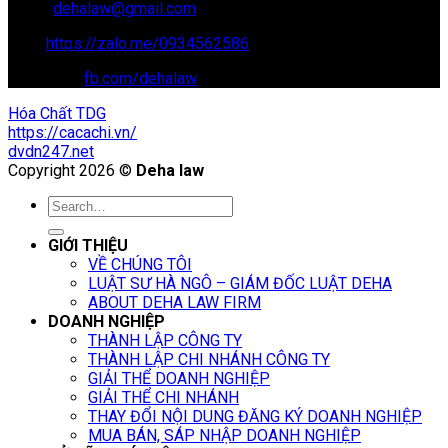
Email:
dehalaw@gmail.com
Zalo:
https://zalo.me/0934562586
Facebook:
fb.com/dehalaw
Hóa Chất TDG
https://cacachi.vn/
dvdn247.net
Copyright 2026 ©
Deha law
GIỚI THIỆU
VỀ CHÚNG TÔI
LUẬT SƯ HÀ NGÔ – GIÁM ĐỐC LUẬT DEHA
ABOUT DEHA LAW FIRM
DOANH NGHIỆP
THÀNH LẬP CÔNG TY
THÀNH LẬP CHI NHÁNH CÔNG TY
GIẢI THỂ DOANH NGHIỆP
GIẢI THỂ CHI NHÁNH
THAY ĐỔI NỘI DUNG ĐĂNG KÝ DOANH NGHIỆP
MUA BÁN, SÁP NHẬP DOANH NGHIỆP