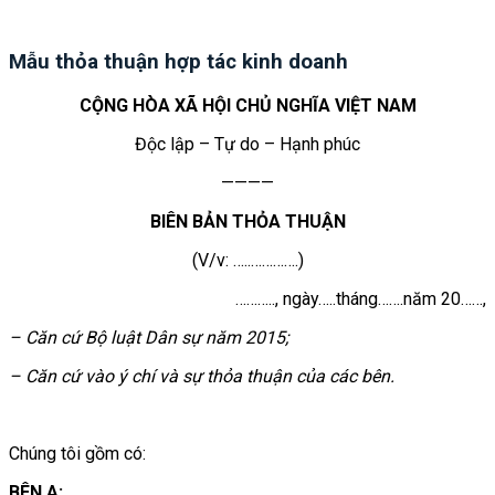
Mẫu thỏa thuận hợp tác kinh doanh
CỘNG HÒA XÃ HỘI CHỦ NGHĨA VIỆT NAM
Độc lập – Tự do – Hạnh phúc
————
BIÊN BẢN THỎA THUẬN
(V/v: …..………….)
……….., ngày…..tháng…….năm 20……,
– Căn cứ Bộ luật Dân sự năm 2015;
– Căn cứ vào ý chí và sự thỏa thuận của các bên.
Chúng tôi gồm có:
BÊN A: