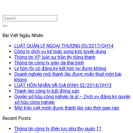
Bài Viết Ngẫu Nhiên
LUẬT QUẢN LÝ NGOẠI THƯƠNG 05/2017/QH14
Công ty dịch vụ kế toán song kim tuyển dụng
Thông tin VP luật sư trần thị hồng thanh
Thông tin công ty giày da thái bình
Ly hôn rồi có đăng ký kết hôn lại được không
Doanh nghiệp mới thành lập được miễn thuế môn bài
không
LUẬT HÔN NHÂN VÀ GIA ĐÌNH 52/2014/QH13
Thành lập công ty bất động sản
Quyền sở hữu công nghiệp là gì – Dịch vụ đăng ký quyền
sở hữu công nghiệp
Mặt trận việt minh được thành lập vào thời gian nào
Recent Posts
Thông tin công ty điện lực phú thọ quận 11