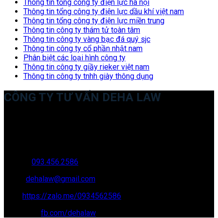
Thông tin tổng công ty điện lực hà nội
Thông tin tổng công ty điện lực dầu khí việt nam
Thông tin tổng công ty điện lực miền trung
Thông tin công ty thám tử toàn tâm
Thông tin công ty vàng bạc đá quý sjc
Thông tin công ty cổ phần nhật nam
Phân biệt các loại hình công ty
Thông tin công ty giầy rieker việt nam
Thông tin công ty tnhh giày thông dụng
CÔNG TY TƯ VẤN DEHA LAW
Trụ sở: 35 Bình Sơn, Chúc Sơn, Chương Mỹ, Hà Nội
Văn phòng giao dịch: 16 Trung Yên 9A, KĐT Nam Trung Yên,
Yên Hòa, Cầu GIấy, Hà Nội
Hotline:
093.456.2586
Email:
dehalaw@gmail.com
Zalo:
https://zalo.me/0934562586
Facebook:
fb.com/dehalaw