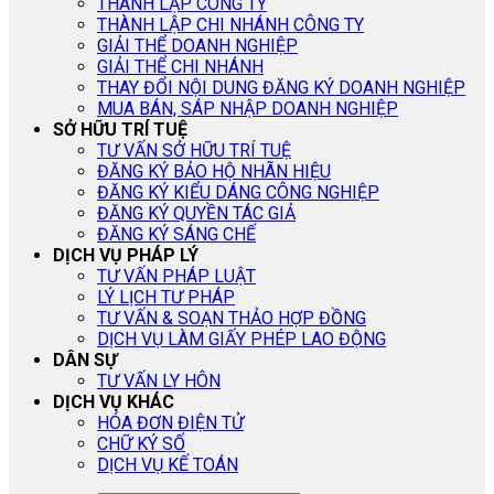
THÀNH LẬP CÔNG TY
THÀNH LẬP CHI NHÁNH CÔNG TY
GIẢI THỂ DOANH NGHIỆP
GIẢI THỂ CHI NHÁNH
THAY ĐỔI NỘI DUNG ĐĂNG KÝ DOANH NGHIỆP
MUA BÁN, SÁP NHẬP DOANH NGHIỆP
SỞ HỮU TRÍ TUỆ
TƯ VẤN SỞ HỮU TRÍ TUỆ
ĐĂNG KÝ BẢO HỘ NHÃN HIỆU
ĐĂNG KÝ KIỂU DÁNG CÔNG NGHIỆP
ĐĂNG KÝ QUYỀN TÁC GIẢ
ĐĂNG KÝ SÁNG CHẾ
DỊCH VỤ PHÁP LÝ
TƯ VẤN PHÁP LUẬT
LÝ LỊCH TƯ PHÁP
TƯ VẤN & SOẠN THẢO HỢP ĐỒNG
DỊCH VỤ LÀM GIẤY PHÉP LAO ĐỘNG
DÂN SỰ
TƯ VẤN LY HÔN
DỊCH VỤ KHÁC
HÓA ĐƠN ĐIỆN TỬ
CHỮ KÝ SỐ
DỊCH VỤ KẾ TOÁN