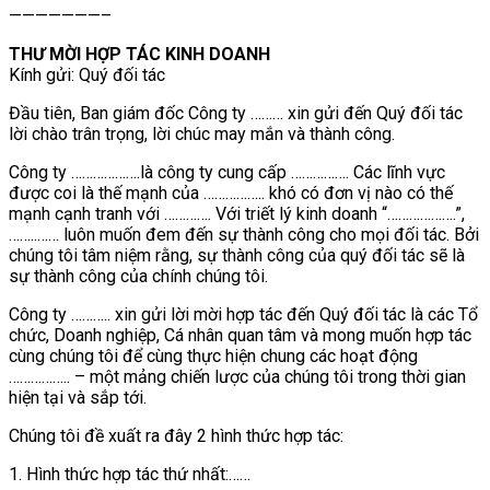
———————–
THƯ MỜI HỢP TÁC KINH DOANH
Kính gửi: Quý đối tác
Đầu tiên, Ban giám đốc Công ty ……… xin gửi đến Quý đối tác
lời chào trân trọng, lời chúc may mắn và thành công.
Công ty ……………….là công ty cung cấp ……………. Các lĩnh vực
được coi là thế mạnh của …………….. khó có đơn vị nào có thế
mạnh cạnh tranh với …………. Với triết lý kinh doanh “……………….”,
……..…… luôn muốn đem đến sự thành công cho mọi đối tác. Bởi
chúng tôi tâm niệm rằng, sự thành công của quý đối tác sẽ là
sự thành công của chính chúng tôi.
Công ty ……….. xin gửi lời mời hợp tác đến Quý đối tác là các Tổ
chức, Doanh nghiệp, Cá nhân quan tâm và mong muốn hợp tác
cùng chúng tôi để cùng thực hiện chung các hoạt động
…………….. – một mảng chiến lược của chúng tôi trong thời gian
hiện tại và sắp tới.
Chúng tôi đề xuất ra đây 2 hình thức hợp tác:
1. Hình thức hợp tác thứ nhất:……