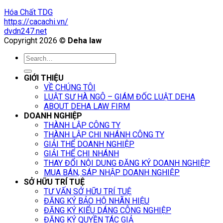
Hóa Chất TDG
https://cacachi.vn/
dvdn247.net
Copyright 2026 ©
Deha law
GIỚI THIỆU
VỀ CHÚNG TÔI
LUẬT SƯ HÀ NGÔ – GIÁM ĐỐC LUẬT DEHA
ABOUT DEHA LAW FIRM
DOANH NGHIỆP
THÀNH LẬP CÔNG TY
THÀNH LẬP CHI NHÁNH CÔNG TY
GIẢI THỂ DOANH NGHIỆP
GIẢI THỂ CHI NHÁNH
THAY ĐỔI NỘI DUNG ĐĂNG KÝ DOANH NGHIỆP
MUA BÁN, SÁP NHẬP DOANH NGHIỆP
SỞ HỮU TRÍ TUỆ
TƯ VẤN SỞ HỮU TRÍ TUỆ
ĐĂNG KÝ BẢO HỘ NHÃN HIỆU
ĐĂNG KÝ KIỂU DÁNG CÔNG NGHIỆP
ĐĂNG KÝ QUYỀN TÁC GIẢ