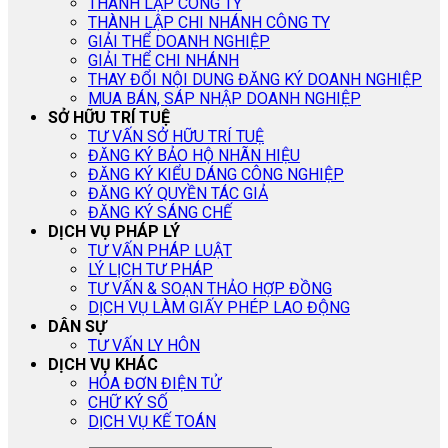
THÀNH LẬP CÔNG TY
THÀNH LẬP CHI NHÁNH CÔNG TY
GIẢI THỂ DOANH NGHIỆP
GIẢI THỂ CHI NHÁNH
THAY ĐỔI NỘI DUNG ĐĂNG KÝ DOANH NGHIỆP
MUA BÁN, SÁP NHẬP DOANH NGHIỆP
SỞ HỮU TRÍ TUỆ
TƯ VẤN SỞ HỮU TRÍ TUỆ
ĐĂNG KÝ BẢO HỘ NHÃN HIỆU
ĐĂNG KÝ KIỂU DÁNG CÔNG NGHIỆP
ĐĂNG KÝ QUYỀN TÁC GIẢ
ĐĂNG KÝ SÁNG CHẾ
DỊCH VỤ PHÁP LÝ
TƯ VẤN PHÁP LUẬT
LÝ LỊCH TƯ PHÁP
TƯ VẤN & SOẠN THẢO HỢP ĐỒNG
DỊCH VỤ LÀM GIẤY PHÉP LAO ĐỘNG
DÂN SỰ
TƯ VẤN LY HÔN
DỊCH VỤ KHÁC
HÓA ĐƠN ĐIỆN TỬ
CHỮ KÝ SỐ
DỊCH VỤ KẾ TOÁN