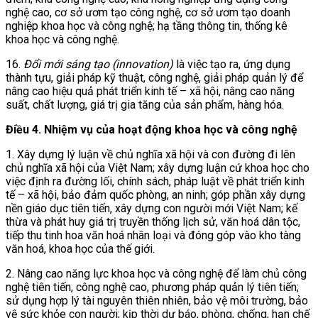
nghệ cao, cơ sở ươm tạo công nghệ, cơ sở ươm tạo doanh
nghiệp khoa học và công nghệ; hạ tầng thông tin, thống kê
khoa học và công nghệ.
16.
Đổi mới sáng tạo (innovation)
là việc tạo ra, ứng dụng
thành tựu, giải pháp kỹ thuật, công nghệ, giải pháp quản lý để
nâng cao hiệu quả phát triển kinh tế – xã hội, nâng cao năng
suất, chất lượng, giá trị gia tăng của sản phẩm, hàng hóa.
Điều 4. Nhiệm vụ của hoạt động khoa học và công nghệ
1. Xây dựng lý luận về chủ nghĩa xã hội và con đường đi lên
chủ nghĩa xã hội của Việt Nam; xây dựng luận cứ khoa học cho
việc định ra đường lối, chính sách, pháp luật về phát triển kinh
tế – xã hội, bảo đảm quốc phòng, an ninh; góp phần xây dựng
nền giáo dục tiên tiến, xây dựng con người mới Việt Nam; kế
thừa và phát huy giá trị truyền thống lịch sử, văn hoá dân tộc,
tiếp thu tinh hoa văn hoá nhân loại và đóng góp vào kho tàng
văn hoá, khoa học của thế giới.
2. Nâng cao năng lực khoa học và công nghệ để làm chủ công
nghệ tiên tiến, công nghệ cao, phương pháp quản lý tiên tiến;
sử dụng hợp lý tài nguyên thiên nhiên, bảo vệ môi trường, bảo
vệ sức khỏe con người; kịp thời dự báo, phòng, chống, hạn chế