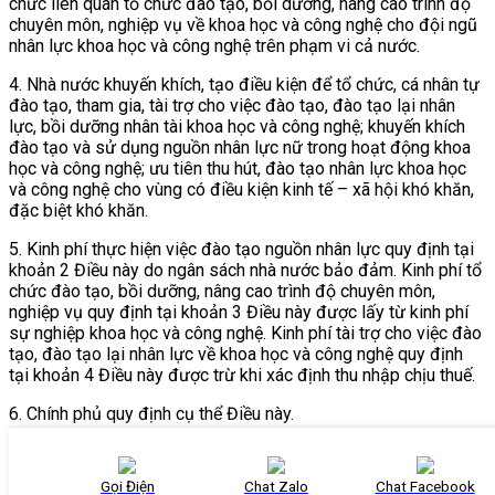
chức liên quan tổ chức đào tạo, bồi dưỡng, nâng cao trình độ
chuyên môn, nghiệp vụ về khoa học và công nghệ cho đội ngũ
nhân lực khoa học và công nghệ trên phạm vi cả nước.
4. Nhà nước khuyến khích, tạo điều kiện để tổ chức, cá nhân tự
đào tạo, tham gia, tài trợ cho việc đào tạo, đào tạo lại nhân
lực, bồi dưỡng nhân tài khoa học và công nghệ; khuyến khích
đào tạo và sử dụng nguồn nhân lực nữ trong hoạt động khoa
học và công nghệ; ưu tiên thu hút, đào tạo nhân lực khoa học
và công nghệ cho vùng có điều kiện kinh tế – xã hội khó khăn,
đặc biệt khó khăn.
5. Kinh phí thực hiện việc đào tạo nguồn nhân lực quy định tại
khoản 2 Điều này do ngân sách nhà nước bảo đảm. Kinh phí tổ
chức đào tạo, bồi dưỡng, nâng cao trình độ chuyên môn,
nghiệp vụ quy định tại khoản 3 Điều này được lấy từ kinh phí
sự nghiệp khoa học và công nghệ. Kinh phí tài trợ cho việc đào
tạo, đào tạo lại nhân lực về khoa học và công nghệ quy định
tại khoản 4 Điều này được trừ khi xác định thu nhập chịu thuế.
6. Chính phủ quy định cụ thể Điều này.
Điều 23. Ưu đãi trong việc sử dụng nhân lực, nhân tài khoa
học và công nghệ
Gọi Điện
Chat Zalo
Chat Facebook