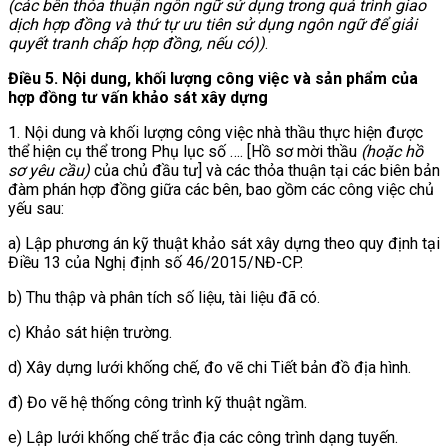
(các bên thỏa thuận ngô
n ngữ sử dụng trong quá trình giao
dịch hợp đồng và thứ tự ưu tiên sử dụng ngôn ngữ để giải
quyết tranh chấp hợp đồng, nếu có
))
.
Điều 5. Nội dung, khối lượng công việc và sản phẩm của
hợp đồng tư vấn khảo sát xây dựng
1. Nội dung và khối lượng công việc nhà thầu thực hiện được
thể hiện cụ thể trong Phụ lục số …. [Hồ sơ mời thầu
(hoặc hồ
sơ yêu cầu)
của chủ đầu tư] và các thỏa thuận tại các biên bản
đàm phán hợp đồng giữa các bên, bao gồm các công việc chủ
yếu sau:
a) Lập phương án kỹ thuật khảo sát xây dựng theo quy định tại
Điều 13 của Nghị định số 46/2015/NĐ-CP.
b) Thu thập và phân tích số liệu, tài liệu đã có.
c) Khảo sát hiện trường.
d) Xây dựng lưới khống chế, đo vẽ chi Tiết bản đồ địa hình.
đ) Đo vẽ hệ thống công trình kỹ thuật ngầm.
e) Lập lưới khống chế trắc địa các công trình dạng tuyến.