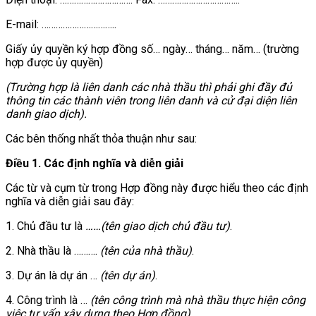
E-mail: …………………………..
Giấy ủy quyền ký hợp đồng số… ngày… tháng… năm… (trường
hợp được ủy quyền)
(Trường hợp là l
iên danh các nhà thầu thì phải ghi đầy đủ
thông tin các thành viên trong liên danh và cử đại diện liên
danh giao dịch).
Các bên thống nhất thỏa thuận như sau:
Điều 1. Các định nghĩa và diễn giải
Các từ và cụm từ trong Hợp đồng này được hiểu theo các định
nghĩa và diễn giải sau đây:
1. Chủ đầu tư là
……
(tên giao dịch chủ đầu tư)
.
2. Nhà thầu là ……….
(tên của nhà thầu)
.
3. Dự án là dự án …
(tên dự án)
.
4. Công trình là …
(tên công trình mà nhà thầu thực hiện công
việc tư vấn xây dựng theo Hợp đồng)
.