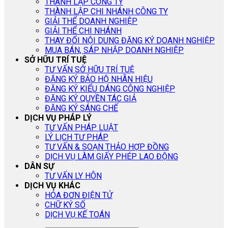
THÀNH LẬP CÔNG TY
THÀNH LẬP CHI NHÁNH CÔNG TY
GIẢI THỂ DOANH NGHIỆP
GIẢI THỂ CHI NHÁNH
THAY ĐỔI NỘI DUNG ĐĂNG KÝ DOANH NGHIỆP
MUA BÁN, SÁP NHẬP DOANH NGHIỆP
SỞ HỮU TRÍ TUỆ
TƯ VẤN SỞ HỮU TRÍ TUỆ
ĐĂNG KÝ BẢO HỘ NHÃN HIỆU
ĐĂNG KÝ KIỂU DÁNG CÔNG NGHIỆP
ĐĂNG KÝ QUYỀN TÁC GIẢ
ĐĂNG KÝ SÁNG CHẾ
DỊCH VỤ PHÁP LÝ
TƯ VẤN PHÁP LUẬT
LÝ LỊCH TƯ PHÁP
TƯ VẤN & SOẠN THẢO HỢP ĐỒNG
DỊCH VỤ LÀM GIẤY PHÉP LAO ĐỘNG
DÂN SỰ
TƯ VẤN LY HÔN
DỊCH VỤ KHÁC
HÓA ĐƠN ĐIỆN TỬ
CHỮ KÝ SỐ
DỊCH VỤ KẾ TOÁN