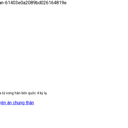
-woman-61403e0a2089bd026164819e
a tử vong hàn bốn quốc 4 kỳ lạ
yên án chung thân