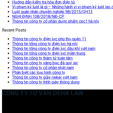
Hướng dẫn kiểm tra hóa đơn điện tử
Vi phạm kỷ luật là gì – Những hành vi vi phạm kỷ luật lao
Luật quân nhân chuyên nghiệp 98/2015/QH13
NGHỊ ĐỊNH 108/2018/NĐ-CP
Thông tin công ty cổ phần dược phẩm cpc1 hà nội
Recent Posts
Thông tin công ty điện lực phú thọ quận 11
Thông tin tổng công ty điện lực hà nội
Thông tin tổng công ty điện lực dầu khí việt nam
Thông tin tổng công ty điện lực miền trung
Thông tin công ty thám tử toàn tâm
Thông tin công ty vàng bạc đá quý sjc
Thông tin công ty cổ phần nhật nam
Phân biệt các loại hình công ty
Thông tin công ty giầy rieker việt nam
Thông tin công ty tnhh giày thông dụng
CÔNG TY TƯ VẤN DEHA LAW
Trụ sở: 35 Bình Sơn, Chúc Sơn, Chương Mỹ, Hà Nội
Văn phòng giao dịch: 16 Trung Yên 9A, KĐT Nam Trung Yên, Yên 