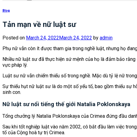
Blog
Tản mạn về nữ luật sư
Posted on
March 24, 2022
March 24, 2022
by
admin
Phụ nữ vẫn còn ít được tham gia trong nghề luật, nhưng họ đan
Nhiều nữ luật sư đã thực hiện sứ mệnh của họ là đảm bảo rằng c
vực pháp lý.
Luật sư nữ vẫn chiếm thiểu số trong nghề. Mặc dù tỷ lệ nữ trong
Sự thiếu hụt nữ luật sư là do một số yếu tố, bao gồm thiếu sự h
sinh con.
Nữ luật sư nổi tiếng thế giới Natalia Poklonskaya
Tổng chưởng lý Natalia Poklonskaya của Crimea đứng đầu danh s
Sau khi tốt nghiệp luật vào năm 2002, cô bắt đầu làm việc tro
tố của Cộng hoà tự trị Crimea.