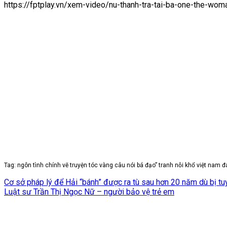
https://fptplay.vn/xem-video/nu-thanh-tra-tai-ba-one-the
Tag: ngôn tình chính vẽ truyện tóc vàng câu nói bá đạo” tranh nỗi khổ việt nam đ
Cơ sở pháp lý để Hải “bánh” được ra tù sau hơn 20 năm dù bị tu
Luật sư Trần Thị Ngọc Nữ – người bảo vệ trẻ em