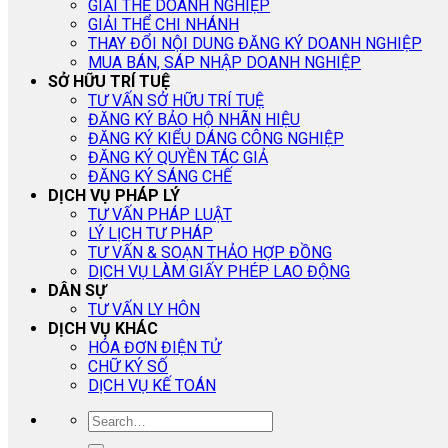
GIẢI THỂ DOANH NGHIỆP
GIẢI THỂ CHI NHÁNH
THAY ĐỔI NỘI DUNG ĐĂNG KÝ DOANH NGHIỆP
MUA BÁN, SÁP NHẬP DOANH NGHIỆP
SỞ HỮU TRÍ TUỆ
TƯ VẤN SỞ HỮU TRÍ TUỆ
ĐĂNG KÝ BẢO HỘ NHÃN HIỆU
ĐĂNG KÝ KIỂU DÁNG CÔNG NGHIỆP
ĐĂNG KÝ QUYỀN TÁC GIẢ
ĐĂNG KÝ SÁNG CHẾ
DỊCH VỤ PHÁP LÝ
TƯ VẤN PHÁP LUẬT
LÝ LỊCH TƯ PHÁP
TƯ VẤN & SOẠN THẢO HỢP ĐỒNG
DỊCH VỤ LÀM GIẤY PHÉP LAO ĐỘNG
DÂN SỰ
TƯ VẤN LY HÔN
DỊCH VỤ KHÁC
HÓA ĐƠN ĐIỆN TỬ
CHỮ KÝ SỐ
DỊCH VỤ KẾ TOÁN