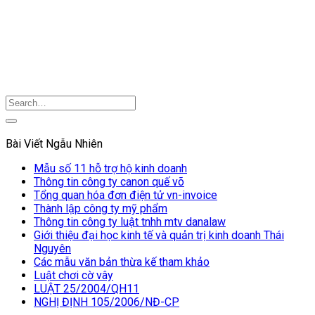
Bài Viết Ngẫu Nhiên
Mẫu số 11 hỗ trợ hộ kinh doanh
Thông tin công ty canon quế võ
Tổng quan hóa đơn điện tử vn-invoice
Thành lập công ty mỹ phẩm
Thông tin công ty luật tnhh mtv danalaw
Giới thiệu đại học kinh tế và quản trị kinh doanh Thái
Nguyên
Các mẫu văn bản thừa kế tham khảo
Luật chơi cờ vây
LUẬT 25/2004/QH11
NGHỊ ĐỊNH 105/2006/NĐ-CP