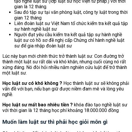
tạo nghề luật sư (lớp luật sư học viện tư pháp.) với thời
gian là 12 tháng.
Sau đó tập sự tại văn phòng luật, công ty luật trong thời
gian 12 tháng
Liên đoàn luật sư Việt Nam tổ chức kiểm tra kết quả tập
sự hành nghề luật sư
Người đạt yêu cầu kiểm tra kết quả tập sự hành nghề
luật sư có hồ sơ đề nghị cấp Chứng chỉ hành nghề luật
sư để gia nhập đoàn luật sư
Lúc này bạn mới chính thức trở thành luật sư. Con đường trở
thành một luật sư rất dài và khó khăn, nhưng cuối cùng nó rất
xứng đáng. Nó đòi hỏi nhiều năm nghiên cứu luật để trở thành
một luật sư.
Học luật sư có khó không ?
Học thành luật sư sẽ không phải
vấn đề với bạn, nếu bạn giữ được niềm đam mê và lòng yêu
nghề.
Học luật sư mất bao nhiêu tiền ?
khóa đào tạo nghề luật sư
với thời gian là 12 tháng học phí khoảng 18.000.000 đồng
Muốn làm luật sư thì phải học giỏi môn gì