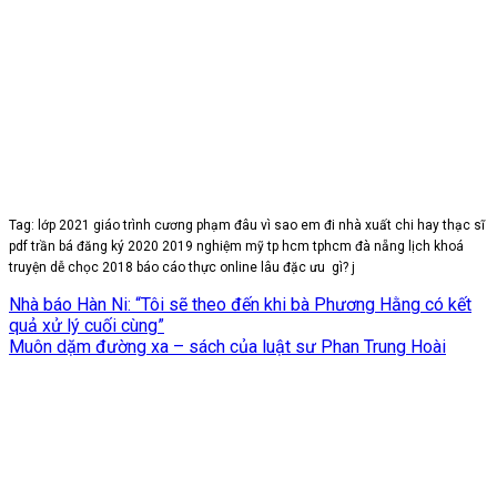
Tag: lớp 2021 giáo trình cương phạm đâu vì sao em đi nhà xuất chi hay thạc sĩ
pdf trần bá đăng ký 2020 2019 nghiệm mỹ tp hcm tphcm đà nẵng lịch khoá
truyện dễ chọc 2018 báo cáo thực online lâu đặc ưu gì? j
Nhà báo Hàn Ni: “Tôi sẽ theo đến khi bà Phương Hằng có kết
quả xử lý cuối cùng”
Muôn dặm đường xa – sách của luật sư Phan Trung Hoài