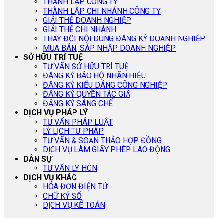
THÀNH LẬP CÔNG TY
THÀNH LẬP CHI NHÁNH CÔNG TY
GIẢI THỂ DOANH NGHIỆP
GIẢI THỂ CHI NHÁNH
THAY ĐỔI NỘI DUNG ĐĂNG KÝ DOANH NGHIỆP
MUA BÁN, SÁP NHẬP DOANH NGHIỆP
SỞ HỮU TRÍ TUỆ
TƯ VẤN SỞ HỮU TRÍ TUỆ
ĐĂNG KÝ BẢO HỘ NHÃN HIỆU
ĐĂNG KÝ KIỂU DÁNG CÔNG NGHIỆP
ĐĂNG KÝ QUYỀN TÁC GIẢ
ĐĂNG KÝ SÁNG CHẾ
DỊCH VỤ PHÁP LÝ
TƯ VẤN PHÁP LUẬT
LÝ LỊCH TƯ PHÁP
TƯ VẤN & SOẠN THẢO HỢP ĐỒNG
DỊCH VỤ LÀM GIẤY PHÉP LAO ĐỘNG
DÂN SỰ
TƯ VẤN LY HÔN
DỊCH VỤ KHÁC
HÓA ĐƠN ĐIỆN TỬ
CHỮ KÝ SỐ
DỊCH VỤ KẾ TOÁN