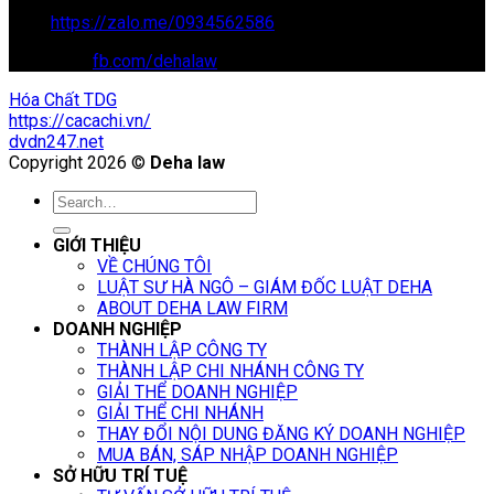
Zalo:
https://zalo.me/0934562586
Facebook:
fb.com/dehalaw
Hóa Chất TDG
https://cacachi.vn/
dvdn247.net
Copyright 2026 ©
Deha law
GIỚI THIỆU
VỀ CHÚNG TÔI
LUẬT SƯ HÀ NGÔ – GIÁM ĐỐC LUẬT DEHA
ABOUT DEHA LAW FIRM
DOANH NGHIỆP
THÀNH LẬP CÔNG TY
THÀNH LẬP CHI NHÁNH CÔNG TY
GIẢI THỂ DOANH NGHIỆP
GIẢI THỂ CHI NHÁNH
THAY ĐỔI NỘI DUNG ĐĂNG KÝ DOANH NGHIỆP
MUA BÁN, SÁP NHẬP DOANH NGHIỆP
SỞ HỮU TRÍ TUỆ