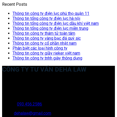
Recent Posts
Thông tin công ty điện lực phú thọ quận 11
Thông tin tổng công ty điện lực hà nội
Thông tin tổng công ty điện lực dầu khí việt nam
Thông tin tổng công ty điện lực miền trung
Thông tin công ty thám tử toàn tâm
Thông tin công ty vàng bạc đá quý sjc
Thông tin công ty cổ phần nhật nam
Phân biệt các loại hình công ty
Thông tin công ty giầy rieker việt nam
Thông tin công ty tnhh giày thông dụng
CÔNG TY TƯ VẤN DEHA LAW
Trụ sở: 35 Bình Sơn, Chúc Sơn, Chương Mỹ, Hà Nội
Văn phòng giao dịch: 16 Trung Yên 9A, KĐT Nam Trung Yên,
Yên Hòa, Cầu GIấy, Hà Nội
Hotline:
093.456.2586
Email:
dehalaw@gmail.com