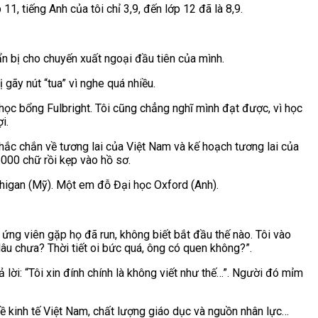
1, tiếng Anh của tôi chỉ 3,9, đến lớp 12 đã là 8,9.
uẩn bị cho chuyến xuất ngoại đầu tiên của mình.
 gãy nút “tua” vì nghe quá nhiều.
 học bổng Fulbright. Tôi cũng chẳng nghĩ mình đạt được, vì học
i.
 chắc chắn về tương lai của Việt Nam và kế hoạch tương lai của
.000 chữ rồi kẹp vào hồ sơ.
chigan (Mỹ). Một em đỗ Đại học Oxford (Anh).
ứng viên gặp họ đã run, không biết bắt đầu thế nào. Tôi vào
lâu chưa? Thời tiết oi bức quá, ông có quen không?”.
ả lời: “Tôi xin đính chính là không viết như thế…”. Người đó mỉm
 về kinh tế Việt Nam, chất lượng giáo dục và nguồn nhân lực…