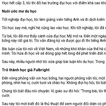
Học hết cấp 3, tôi thi đỗ hai trường đại học với điểm khá cao kh
Nuôi ước mơ du học
Tốt nghiệp đại học, tôi làm giảng viên tiếng Anh và đi dịch kiếm 
Tôi học say mê, nghỉ hè cũng lao vào học. Khi tốt nghiệp, tôi đã
Từ bé, tôi đã mơ thấy cánh cửa đại học Mỹ mở ra. Đến một ngày, 
bổng này rất giá trị. Tôi vẫn đăng ký và được gọi đi thi tiếng Anh
Bài luận của tôi nói về Việt Nam, về những khó khăn của thế hệ c
mình. Tôi hứa đi học về sẽ đóng góp hết lòng để phát triển đất n
Sau này, nhiều người nhờ tôi sửa giúp bài luận khi du học. Tro
Trở thành học giả Fulbright
Đến vòng phỏng vấn xin học bổng, hai người phỏng vấn tôi, một 
phòng, nhìn hai vị, cười tươi và chào họ. Không đợi họ hỏi, tôi 
Chúng tôi bắt đầu nói chuyện. Vị giáo sư đó hỏi: “Trong bài, tôi 
cười.
Sau này tôi mới biết đó là thủ thuật để xem người đối diện có p