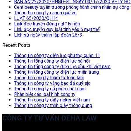
BẢN ÁN 22/2020/HNGĐ-ST NGÀY 03/07/2020 VỀ LY H
Cent beauty tuyển trưởng phòng hành chính nhân sự công 
Thông tin công ty canon quế võ
LUẬT 65/2020/QH14
Link đọc truyện đừng nghĩ ly hôn
Link đọc truyện quy luật tình yêu ở mạt thế
Lịch sử ngày thành lập đoàn 26/3
Recent Posts
Thông tin công ty điện lực phú thọ quận 11
Thông tin tổng công ty điện lực hà nội
Thông tin tổng công ty điện lực dầu khí việt nam
Thông tin tổng công ty điện lực miền trung
Thông tin công ty thám tử toàn tâm
Thông tin công ty vàng bạc đá quý sjc
Thông tin công ty cổ phần nhật nam
Phân biệt các loại hình công ty
Thông tin công ty giầy rieker việt nam
Thông tin công ty tnhh giày thông dụng
CÔNG TY TƯ VẤN DEHA LAW
Trụ sở: 35 Bình Sơn, Chúc Sơn, Chương Mỹ, Hà Nội