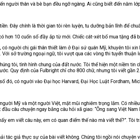
iến người thân và bè bạn đều ngỡ ngàng. Ai cũng biết đến năm lớp 1
tiền. Đây chính là thời gian tôi rèn luyện, tu dưỡng bản lĩnh để ch
 có hơn 10 cuốn sổ đầy ắp từ mới. Chiếc cát-xét bố mua tặng đã bị
có người chị gái thân thiết làm ở Đại sứ quán Mỹ, khuyên tôi xin
. Với sở trường ngoại ngữ, tôi vượt qua các vòng thi tuyển thuận lợ
húng tôi, tình hình chung của đất nước. Tôi thể hiện một niềm tin
ước. Quy định của Fulbright chỉ cho 800 chữ, nhưng tôi viết gần 2
ng số đó, có người vào Đại học Harvard, Đại Học Luật Fordham, Mi
người Mỹ và một người Việt, mặt mũi nghiêm trọng lắm. Có nhiều 
bắt đầu câu chuyện ngay bằng câu hỏi xã giao: “Ông sang Việt Nam 
thấy em viết câu này, em có quan điểm thế nào mà viết thế?”. Tôi tr
hải tác giả thực sự của bài viết không. Chúng tôi ngồi nói chuyện