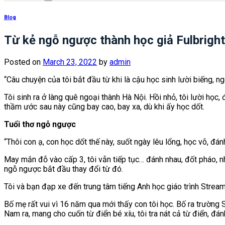
Blog
Từ kẻ ngỗ ngược thành học giả Fulbright
Posted on
March 23, 2022
by
admin
“Câu chuyện của tôi bắt đầu từ khi là cậu học sinh lười biếng,
Tôi sinh ra ở làng quê ngoại thành Hà Nội. Hồi nhỏ, tôi lười học,
thầm ước sau này cũng bay cao, bay xa, dù khi ấy học dốt.
Tuổi thơ ngỗ ngược
“Thôi con ạ, con học dốt thế này, suốt ngày lêu lổng, học võ, đá
May mắn đỗ vào cấp 3, tôi vẫn tiếp tục… đánh nhau, đốt pháo, nh
ngỗ ngược bắt đầu thay đổi từ đó.
Tôi và bạn đạp xe đến trung tâm tiếng Anh học giáo trình Stream
Bố mẹ rất vui vì 16 năm qua mới thấy con tôi học. Bố ra trường S
Nam ra, mang cho cuốn từ điển bé xíu, tôi tra nát cả từ điển, đ