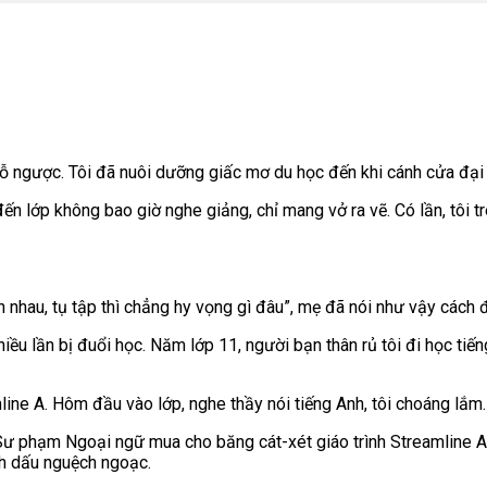
 ngỗ ngược. Tôi đã nuôi dưỡng giấc mơ du học đến khi cánh cửa đạ
 đến lớp không bao giờ nghe giảng, chỉ mang vở ra vẽ. Có lần, tôi 
nh nhau, tụ tập thì chẳng hy vọng gì đâu”, mẹ đã nói như vậy cách 
iều lần bị đuổi học. Năm lớp 11, người bạn thân rủ tôi đi học ti
line A. Hôm đầu vào lớp, nghe thầy nói tiếng Anh, tôi choáng lắm.
ư phạm Ngoại ngữ mua cho băng cát-xét giáo trình Streamline A, B,
ánh dấu nguệch ngoạc.