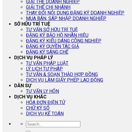
GIẢI THỂ DOANH NGHIỆP
GIẢI THỂ CHI NHÁNH
THAY ĐỔI NỘI DUNG ĐĂNG KÝ DOANH NGHIỆP
MUA BÁN, SÁP NHẬP DOANH NGHIỆP
SỞ HỮU TRÍ TUỆ
TƯ VẤN SỞ HỮU TRÍ TUỆ
ĐĂNG KÝ BẢO HỘ NHÃN HIỆU
ĐĂNG KÝ KIỂU DÁNG CÔNG NGHIỆP
ĐĂNG KÝ QUYỀN TÁC GIẢ
ĐĂNG KÝ SÁNG CHẾ
DỊCH VỤ PHÁP LÝ
TƯ VẤN PHÁP LUẬT
LÝ LỊCH TƯ PHÁP
TƯ VẤN & SOẠN THẢO HỢP ĐỒNG
DỊCH VỤ LÀM GIẤY PHÉP LAO ĐỘNG
DÂN SỰ
TƯ VẤN LY HÔN
DỊCH VỤ KHÁC
HÓA ĐƠN ĐIỆN TỬ
CHỮ KÝ SỐ
DỊCH VỤ KẾ TOÁN