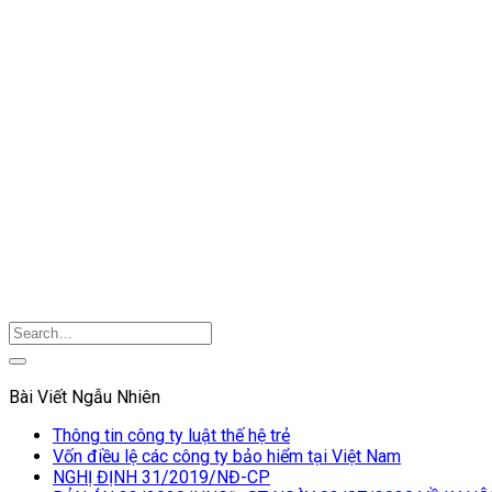
Bài Viết Ngẫu Nhiên
Thông tin công ty luật thế hệ trẻ
Vốn điều lệ các công ty bảo hiểm tại Việt Nam
NGHỊ ĐỊNH 31/2019/NĐ-CP