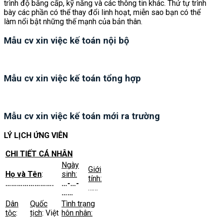
trình độ bằng cấp, kỹ năng và các thông tin khác. Thứ tự trình
bày các phần có thể thay đổi linh hoạt, miễn sao bạn có thể
làm nổi bật những thế mạnh của bản thân.
Mẫu cv xin việc kế toán nội bộ
Mẫu cv xin việc kế toán tổng hợp
Mẫu cv xin việc kế toán mới ra trường
LÝ LỊCH ỨNG VIÊN
CHI TIẾT CÁ NHÂN
Ngày
Giới
Họ và Tên
:
sinh:
tính:
…………………….
…-…-
……
……
Dân
Quốc
Tình trạng
tộc
:
tịch
: Việt
hôn nhân: