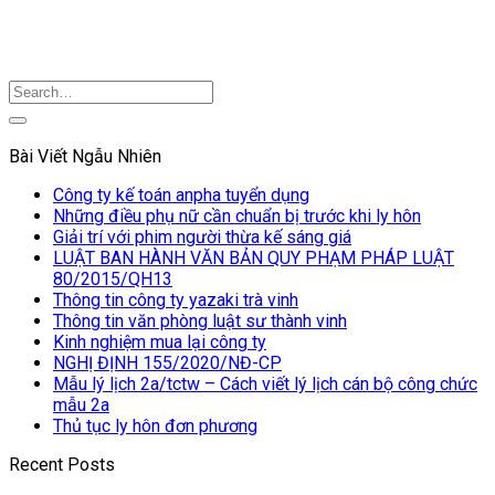
Bài Viết Ngẫu Nhiên
Công ty kế toán anpha tuyển dụng
Những điều phụ nữ cần chuẩn bị trước khi ly hôn
Giải trí với phim người thừa kế sáng giá
LUẬT BAN HÀNH VĂN BẢN QUY PHẠM PHÁP LUẬT
80/2015/QH13
Thông tin công ty yazaki trà vinh
Thông tin văn phòng luật sư thành vinh
Kinh nghiệm mua lại công ty
NGHỊ ĐỊNH 155/2020/NĐ-CP
Mẫu lý lịch 2a/tctw – Cách viết lý lịch cán bộ công chức
mẫu 2a
Thủ tục ly hôn đơn phương
Recent Posts