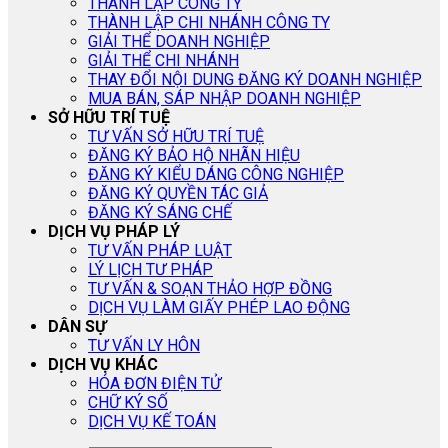
THÀNH LẬP CÔNG TY
THÀNH LẬP CHI NHÁNH CÔNG TY
GIẢI THỂ DOANH NGHIỆP
GIẢI THỂ CHI NHÁNH
THAY ĐỔI NỘI DUNG ĐĂNG KÝ DOANH NGHIỆP
MUA BÁN, SÁP NHẬP DOANH NGHIỆP
SỞ HỮU TRÍ TUỆ
TƯ VẤN SỞ HỮU TRÍ TUỆ
ĐĂNG KÝ BẢO HỘ NHÃN HIỆU
ĐĂNG KÝ KIỂU DÁNG CÔNG NGHIỆP
ĐĂNG KÝ QUYỀN TÁC GIẢ
ĐĂNG KÝ SÁNG CHẾ
DỊCH VỤ PHÁP LÝ
TƯ VẤN PHÁP LUẬT
LÝ LỊCH TƯ PHÁP
TƯ VẤN & SOẠN THẢO HỢP ĐỒNG
DỊCH VỤ LÀM GIẤY PHÉP LAO ĐỘNG
DÂN SỰ
TƯ VẤN LY HÔN
DỊCH VỤ KHÁC
HÓA ĐƠN ĐIỆN TỬ
CHỮ KÝ SỐ
DỊCH VỤ KẾ TOÁN