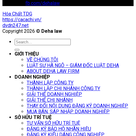
Facebook:
fb.com/dehalaw
Hóa Chất TDG
https://cacachi.vn/
dvdn247.net
Copyright 2026 ©
Deha law
GIỚI THIỆU
VỀ CHÚNG TÔI
LUẬT SƯ HÀ NGÔ – GIÁM ĐỐC LUẬT DEHA
ABOUT DEHA LAW FIRM
DOANH NGHIỆP
THÀNH LẬP CÔNG TY
THÀNH LẬP CHI NHÁNH CÔNG TY
GIẢI THỂ DOANH NGHIỆP
GIẢI THỂ CHI NHÁNH
THAY ĐỔI NỘI DUNG ĐĂNG KÝ DOANH NGHIỆP
MUA BÁN, SÁP NHẬP DOANH NGHIỆP
SỞ HỮU TRÍ TUỆ
TƯ VẤN SỞ HỮU TRÍ TUỆ
ĐĂNG KÝ BẢO HỘ NHÃN HIỆU
ĐĂNG KÝ KIỂU DÁNG CÔNG NGHIỆP