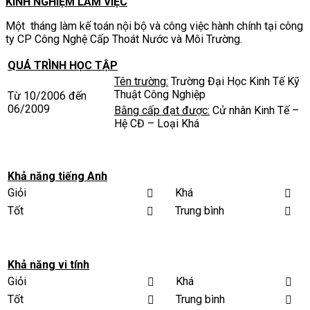
KINH NGHIỆM LÀM VIỆC
Một tháng làm kế toán nội bộ và công việc hành chính tại công
ty CP Công Nghệ Cấp Thoát Nước và Môi Trường.
QUÁ TRÌNH HỌC TẬP
Tên trường:
Trường Đại Học Kinh Tế Kỹ
Thuật Công Nghiệp
Từ 10/2006 đến
06/2009
Bằng cấp đạt được:
Cử nhân Kinh Tế –
Hệ CĐ – Loại Khá
Khả năng tiếng Anh
Giỏi
Khá


Tốt
Trung bình


Khả năng vi tính
Giỏi
Khá


Tốt
Trung bình

