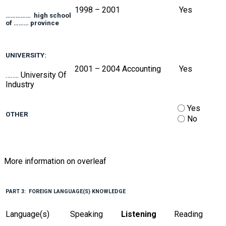
1998 – 2001
Yes
…………… high school
of ……… province
UNIVERSITY:
2001 – 2004
Accounting
Yes
…….. University Of
Industry
〇 Yes
OTHER
〇 No
More information on overleaf
PART 3: FOREIGN LANGUAGE(S) KNOWLEDGE
Language(s)
Speaking
Listening
Reading