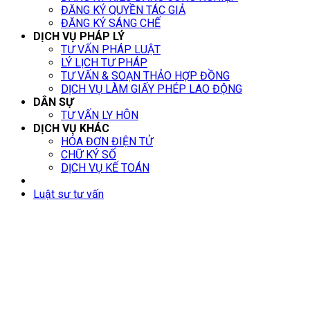
ĐĂNG KÝ QUYỀN TÁC GIẢ
ĐĂNG KÝ SÁNG CHẾ
DỊCH VỤ PHÁP LÝ
TƯ VẤN PHÁP LUẬT
LÝ LỊCH TƯ PHÁP
TƯ VẤN & SOẠN THẢO HỢP ĐỒNG
DỊCH VỤ LÀM GIẤY PHÉP LAO ĐỘNG
DÂN SỰ
TƯ VẤN LY HÔN
DỊCH VỤ KHÁC
HÓA ĐƠN ĐIỆN TỬ
CHỮ KÝ SỐ
DỊCH VỤ KẾ TOÁN
Luật sư tư vấn