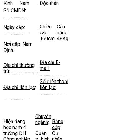
Kinh
Nam
Độc thân
Số CMDN:
……………………..
Chiều
Cân
Ngày cấp:
cao
:
nặng
:
……………………..
160cm
48Kg
Nơi cấp: Nam
Định.
Địa chỉ E-
Địa chỉ thường
mail:
trú
: ……………………..
……………………..
Số điện thoại
Địa chỉ liên lạc
:
liên lạc:
……………………..
……………………..
Chuyên
Hiện đang
Bằng
ngành
:
học năm 4
cấp
:
trường ĐH
Quản
Cử
Công nghiệp
trị kinh
nhân