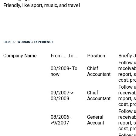
Friendly, like sport, music, and travel
PART 5: WORKING EXPERIENCE
Company Name
From … To …
Position
Briefly 
Follow 
03/2009- To
Chief
receivab
now
Accountant
report,
cost, pr
Follow 
09/2007->
Chief
receivab
03/2009
Accountant
report,
cost, pr
Follow 
08/2006-
General
receivab
>9/2007
Account
report,
cost, pr
Follow 