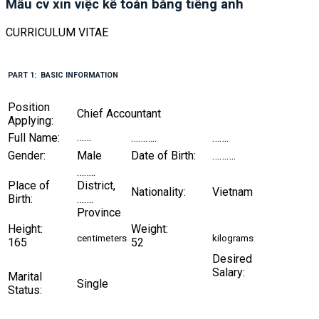
Mẫu cv xin việc kế toán bằng tiếng anh
CURRICULUM VITAE
PART 1: BASIC INFORMATION
Position
Chief Accountant
Applying:
……
Full Name:
………..
…….
Gender:
Male
Date of Birth:
……….
……..
Place of
District,
Nationality:
Vietnam
Birth:
…….
Province
Height:
Weight:
centimeters
kilograms
165
52
Desired
Salary:
Marital
Single
Status: