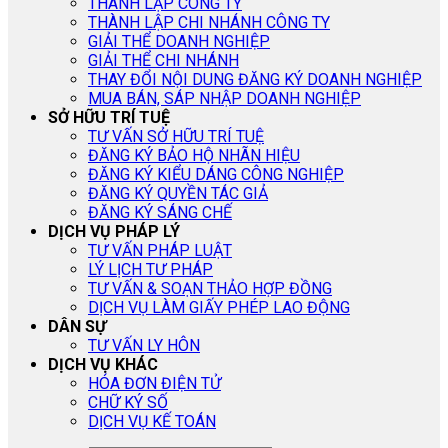
THÀNH LẬP CÔNG TY
THÀNH LẬP CHI NHÁNH CÔNG TY
GIẢI THỂ DOANH NGHIỆP
GIẢI THỂ CHI NHÁNH
THAY ĐỔI NỘI DUNG ĐĂNG KÝ DOANH NGHIỆP
MUA BÁN, SÁP NHẬP DOANH NGHIỆP
SỞ HỮU TRÍ TUỆ
TƯ VẤN SỞ HỮU TRÍ TUỆ
ĐĂNG KÝ BẢO HỘ NHÃN HIỆU
ĐĂNG KÝ KIỂU DÁNG CÔNG NGHIỆP
ĐĂNG KÝ QUYỀN TÁC GIẢ
ĐĂNG KÝ SÁNG CHẾ
DỊCH VỤ PHÁP LÝ
TƯ VẤN PHÁP LUẬT
LÝ LỊCH TƯ PHÁP
TƯ VẤN & SOẠN THẢO HỢP ĐỒNG
DỊCH VỤ LÀM GIẤY PHÉP LAO ĐỘNG
DÂN SỰ
TƯ VẤN LY HÔN
DỊCH VỤ KHÁC
HÓA ĐƠN ĐIỆN TỬ
CHỮ KÝ SỐ
DỊCH VỤ KẾ TOÁN