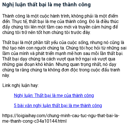
Nghị luận thất bại là mẹ thành công
Thành công là một cuộc hành trình, không phải là một điểm
đến. Thực tế, thất bại là mẹ của thành công. Đó là điều thúc
đẩy chúng tôi lên một tầm cao mới và truyền cảm hứng để
chúng tôi trở nên tốt hơn chúng tôi trước đây.
Thất bại là một phần tất yếu của cuộc sống, nhưng nó cũng là
thứ tạo nên con người chúng ta. Chúng tôi học hỏi từ những sai
lầm của mình và phát triển mạnh mẽ hơn sau mỗi lần thất bại.
Thất bại dạy chúng ta cách vượt qua trở ngại và vượt qua
những giai đoạn khó khăn. Nhưng quan trọng nhất, nó dạy
chúng ta rằng chúng ta không đơn độc trong cuộc đấu tranh
này.
Link nghị luận hay:
Nghị luận: Thất bại là mẹ của thành công
5 bài văn nghị luận thất bại là mẹ thành công
https://loigiaihay.com/chung-minh-cau-tuc-ngu-that-bai-la-
me-thanh-cong-c34a10144.html