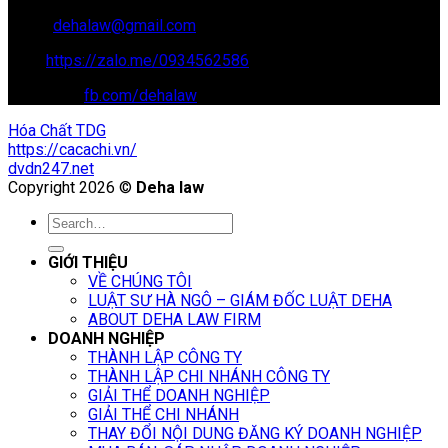
Email:
dehalaw@gmail.com
Zalo:
https://zalo.me/0934562586
Facebook:
fb.com/dehalaw
Hóa Chất TDG
https://cacachi.vn/
dvdn247.net
Copyright 2026 ©
Deha law
GIỚI THIỆU
VỀ CHÚNG TÔI
LUẬT SƯ HÀ NGÔ – GIÁM ĐỐC LUẬT DEHA
ABOUT DEHA LAW FIRM
DOANH NGHIỆP
THÀNH LẬP CÔNG TY
THÀNH LẬP CHI NHÁNH CÔNG TY
GIẢI THỂ DOANH NGHIỆP
GIẢI THỂ CHI NHÁNH
THAY ĐỔI NỘI DUNG ĐĂNG KÝ DOANH NGHIỆP