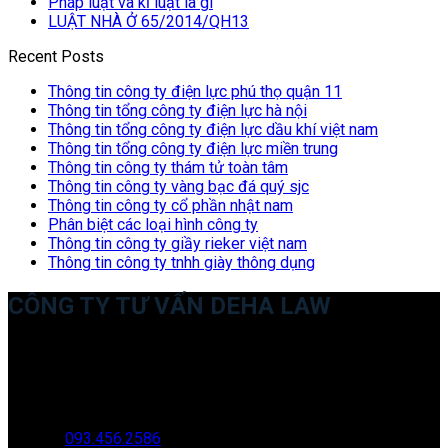
Pháp luật và kỉ luật là gì
LUẬT NHÀ Ở 65/2014/QH13
Recent Posts
Thông tin công ty điện lực phú thọ quận 11
Thông tin tổng công ty điện lực hà nội
Thông tin tổng công ty điện lực dầu khí việt nam
Thông tin tổng công ty điện lực miền trung
Thông tin công ty thám tử toàn tâm
Thông tin công ty vàng bạc đá quý sjc
Thông tin công ty cổ phần nhật nam
Phân biệt các loại hình công ty
Thông tin công ty giầy rieker việt nam
Thông tin công ty tnhh giày thông dụng
CÔNG TY TƯ VẤN DEHA LAW
Trụ sở: 35 Bình Sơn, Chúc Sơn, Chương Mỹ, Hà Nội
Văn phòng giao dịch: 16 Trung Yên 9A, KĐT Nam Trung Yên,
Yên Hòa, Cầu GIấy, Hà Nội
Hotline:
093.456.2586