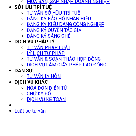
MUA BÁN, SÁP NHẬP DOANH NGHIỆP
SỞ HỮU TRÍ TUỆ
TƯ VẤN SỞ HỮU TRÍ TUỆ
ĐĂNG KÝ BẢO HỘ NHÃN HIỆU
ĐĂNG KÝ KIỂU DÁNG CÔNG NGHIỆP
ĐĂNG KÝ QUYỀN TÁC GIẢ
ĐĂNG KÝ SÁNG CHẾ
DỊCH VỤ PHÁP LÝ
TƯ VẤN PHÁP LUẬT
LÝ LỊCH TƯ PHÁP
TƯ VẤN & SOẠN THẢO HỢP ĐỒNG
DỊCH VỤ LÀM GIẤY PHÉP LAO ĐỘNG
DÂN SỰ
TƯ VẤN LY HÔN
DỊCH VỤ KHÁC
HÓA ĐƠN ĐIỆN TỬ
CHỮ KÝ SỐ
DỊCH VỤ KẾ TOÁN
Luật sư tư vấn