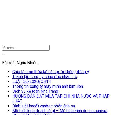
Bài Viết Ngẫu Nhiên
Chia tài sản thừa kế có người không đồng ý
Thành lập công ty cung ứng nhân lực
LUẬT 56/2020/QH14
Thông tin công ty may minh anh kim liên
Dịch vụ kế toán Nha Trang
HƯỚNG DẪN ĐẶT MUA TẠP CHÍ NHÀ NƯỚC VÀ PHÁP
LUẬT
Định luật hacđi vanbec phản ánh sự
Mô hình kinh doanh là gì – Mô hình kinh doanh canvas