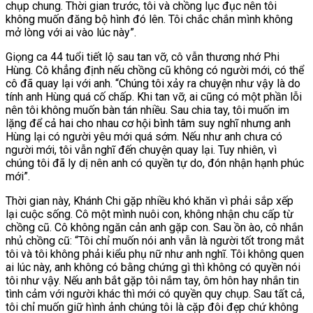
chụp chung. Thời gian trước, tôi và chồng lục đục nên tôi
không muốn đăng bộ hình đó lên. Tôi chắc chắn mình không
mở lòng với ai vào lúc này”.
Giọng ca 44 tuổi tiết lộ sau tan vỡ, cô vẫn thương nhớ Phi
Hùng. Cô khẳng định nếu chồng cũ không có người mới, có thể
cô đã quay lại với anh. “Chúng tôi xảy ra chuyện như vậy là do
tính anh Hùng quá cố chấp. Khi tan vỡ, ai cũng có một phần lỗi
nên tôi không muốn bàn tán nhiều. Sau chia tay, tôi muốn im
lặng để cả hai cho nhau cơ hội bình tâm suy nghĩ nhưng anh
Hùng lại có người yêu mới quá sớm. Nếu như anh chưa có
người mới, tôi vẫn nghĩ đến chuyện quay lại. Tuy nhiên, vì
chúng tôi đã ly dị nên anh có quyền tự do, đón nhận hạnh phúc
mới”.
Thời gian này, Khánh Chi gặp nhiều khó khăn vì phải sắp xếp
lại cuộc sống. Cô một mình nuôi con, không nhận chu cấp từ
chồng cũ. Cô không ngăn cản anh gặp con. Sau ồn ào, cô nhắn
nhủ chồng cũ: “Tôi chỉ muốn nói anh vẫn là người tốt trong mắt
tôi và tôi không phải kiểu phụ nữ như anh nghĩ. Tôi không quen
ai lúc này, anh không có bằng chứng gì thì không có quyền nói
tôi như vậy. Nếu anh bắt gặp tôi nắm tay, ôm hôn hay nhắn tin
tình cảm với người khác thì mới có quyền quy chụp. Sau tất cả,
tôi chỉ muốn giữ hình ảnh chúng tôi là cặp đôi đẹp chứ không