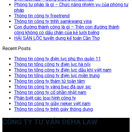
Phòng tư pháp là gì – Chức năng nhiệm vụ của phòng tư
pháp
Thông tin công ty freetrend
Thông tin công ty tnhh samkwang vina
Con đường thành công là gì – Trên con đường thành
công không có dấu chân của kẻ lười biếng
HẢI SẢN LỘC tuyển dụng kế toán Cần Thơ
Recent Posts
Thông tin công ty điện lực phú thọ quận 11
Thông tin tổng công ty điện lực hà nội
Thông tin tổng công ty điện lực dầu khí việt nam
Thông tin tổng công ty điện lực miền trung
Thông tin công ty thám tử toàn tâm
Thông tin công ty vàng bạc đá quý sjc
Thông tin công ty cổ phần nhật nam
Phân biệt các loại hình công ty
Thông tin công ty giầy rieker việt nam
Thông tin công ty tnhh giày thông dụng
CÔNG TY TƯ VẤN DEHA LAW