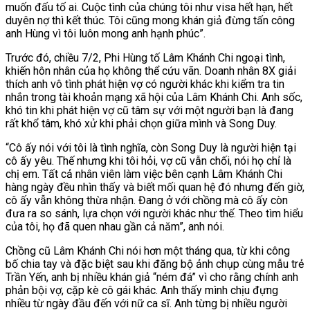
muốn đấu tố ai. Cuộc tình của chúng tôi như visa hết hạn, hết
duyên nợ thì kết thúc. Tôi cũng mong khán giả đừng tấn công
anh Hùng vì tôi luôn mong anh hạnh phúc”.
Trước đó, chiều 7/2, Phi Hùng tố Lâm Khánh Chi ngoại tình,
khiến hôn nhân của họ không thể cứu vãn. Doanh nhân 8X giải
thích anh vô tình phát hiện vợ có người khác khi kiểm tra tin
nhắn trong tài khoản mạng xã hội của Lâm Khánh Chi. Anh sốc,
khó tin khi phát hiện vợ cũ tâm sự với một người bạn là đang
rất khổ tâm, khó xử khi phải chọn giữa mình và Song Duy.
“Cô ấy nói với tôi là tình nghĩa, còn Song Duy là người hiện tại
cô ấy yêu. Thế nhưng khi tôi hỏi, vợ cũ vẫn chối, nói họ chỉ là
chị em. Tất cả nhân viên làm việc bên cạnh Lâm Khánh Chi
hàng ngày đều nhìn thấy và biết mối quan hệ đó nhưng đến giờ,
cô ấy vẫn không thừa nhận. Đang ở với chồng mà cô ấy còn
đưa ra so sánh, lựa chọn với người khác như thế. Theo tìm hiểu
của tôi, họ đã quen nhau gần cả năm”, anh nói.
Chồng cũ Lâm Khánh Chi nói hơn một tháng qua, từ khi công
bố chia tay và đặc biệt sau khi đăng bộ ảnh chụp cùng mẫu trẻ
Trần Yến, anh bị nhiều khán giả “ném đá” vì cho rằng chính anh
phản bội vợ, cặp kè cô gái khác. Anh thấy mình chịu đựng
nhiều từ ngày đầu đến với nữ ca sĩ. Anh từng bị nhiều người