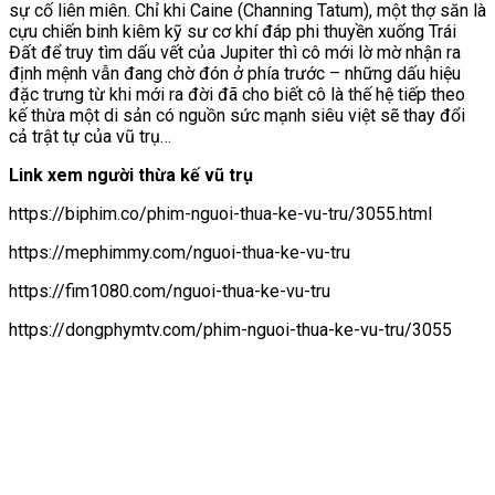
sự cố liên miên. Chỉ khi Caine (Channing Tatum), một thợ săn là
cựu chiến binh kiêm kỹ sư cơ khí đáp phi thuyền xuống Trái
Đất để truy tìm dấu vết của Jupiter thì cô mới lờ mờ nhận ra
định mệnh vẫn đang chờ đón ở phía trước – những dấu hiệu
đặc trưng từ khi mới ra đời đã cho biết cô là thế hệ tiếp theo
kế thừa một di sản có nguồn sức mạnh siêu việt sẽ thay đổi
cả trật tự của vũ trụ…
Link xem người thừa kế vũ trụ
https://biphim.co/phim-nguoi-thua-ke-vu-tru/3055.html
https://mephimmy.com/nguoi-thua-ke-vu-tru
https://fim1080.com/nguoi-thua-ke-vu-tru
https://dongphymtv.com/phim-nguoi-thua-ke-vu-tru/3055