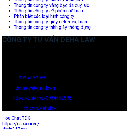
Thông tin công ty vàng bạc đá quý sjc
Thông tin công ty cổ phần nhật nam
Phân biệt các loại hình công ty
Thông tin công ty giầy rieker việt nam
Thông tin công ty tnhh giày thông dụng
CÔNG TY TƯ VẤN DEHA LAW
Trụ sở: 35 Bình Sơn, Chúc Sơn, Chương Mỹ, Hà Nội
Văn phòng giao dịch: 16 Trung Yên 9A, KĐT Nam Trung Yên,
Yên Hòa, Cầu GIấy, Hà Nội
Hotline:
093.456.2586
Email:
dehalaw@gmail.com
Zalo:
https://zalo.me/0934562586
Facebook:
fb.com/dehalaw
Hóa Chất TDG
https://cacachi.vn/