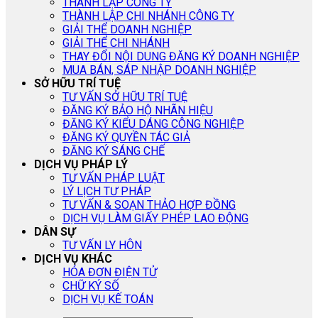
THÀNH LẬP CÔNG TY
THÀNH LẬP CHI NHÁNH CÔNG TY
GIẢI THỂ DOANH NGHIỆP
GIẢI THỂ CHI NHÁNH
THAY ĐỔI NỘI DUNG ĐĂNG KÝ DOANH NGHIỆP
MUA BÁN, SÁP NHẬP DOANH NGHIỆP
SỞ HỮU TRÍ TUỆ
TƯ VẤN SỞ HỮU TRÍ TUỆ
ĐĂNG KÝ BẢO HỘ NHÃN HIỆU
ĐĂNG KÝ KIỂU DÁNG CÔNG NGHIỆP
ĐĂNG KÝ QUYỀN TÁC GIẢ
ĐĂNG KÝ SÁNG CHẾ
DỊCH VỤ PHÁP LÝ
TƯ VẤN PHÁP LUẬT
LÝ LỊCH TƯ PHÁP
TƯ VẤN & SOẠN THẢO HỢP ĐỒNG
DỊCH VỤ LÀM GIẤY PHÉP LAO ĐỘNG
DÂN SỰ
TƯ VẤN LY HÔN
DỊCH VỤ KHÁC
HÓA ĐƠN ĐIỆN TỬ
CHỮ KÝ SỐ
DỊCH VỤ KẾ TOÁN