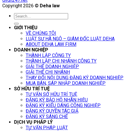
dvdn247.net
Copyright 2026 ©
Deha law
GIỚI THIỆU
VỀ CHÚNG TÔI
LUẬT SƯ HÀ NGÔ – GIÁM ĐỐC LUẬT DEHA
ABOUT DEHA LAW FIRM
DOANH NGHIỆP
THÀNH LẬP CÔNG TY
THÀNH LẬP CHI NHÁNH CÔNG TY
GIẢI THỂ DOANH NGHIỆP
GIẢI THỂ CHI NHÁNH
THAY ĐỔI NỘI DUNG ĐĂNG KÝ DOANH NGHIỆP
MUA BÁN, SÁP NHẬP DOANH NGHIỆP
SỞ HỮU TRÍ TUỆ
TƯ VẤN SỞ HỮU TRÍ TUỆ
ĐĂNG KÝ BẢO HỘ NHÃN HIỆU
ĐĂNG KÝ KIỂU DÁNG CÔNG NGHIỆP
ĐĂNG KÝ QUYỀN TÁC GIẢ
ĐĂNG KÝ SÁNG CHẾ
DỊCH VỤ PHÁP LÝ
TƯ VẤN PHÁP LUẬT