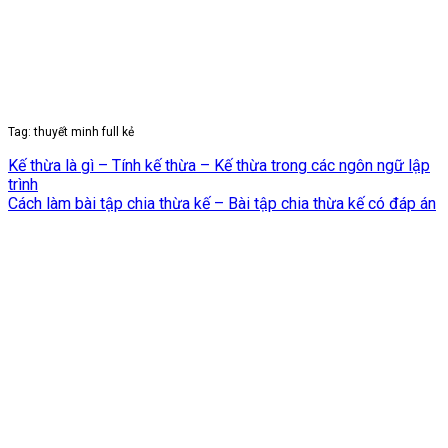
Tag: thuyết minh full kẻ
Kế thừa là gì – Tính kế thừa – Kế thừa trong các ngôn ngữ lập
trình
Cách làm bài tập chia thừa kế – Bài tập chia thừa kế có đáp án