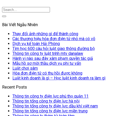
Bài Viết Ngẫu Nhiên
Thay đổi ảnh những gì để thành công
Các thương hiệu hóa đơn điện tử nhỏ mà có võ
Dịch vụ kế toán Hải Phòng
Tìm học 600 câu hỏi luật giao thông đường bộ
Thông tin công ty luật tnhh mtv danalaw
Hành vi nào sau đây xâm phạm quyền tác giả
Mẫu hồ sơ mời thầu dịch vụ phi tư vấn
Luật chơi sâm
Hóa đơn điện tử có thu hồi được không
Luật kinh doanh là gì – Học luật kinh doanh ra làm gì
Recent Posts
Thông tin công ty điện lực phú thọ quận 11
Thông tin tổng công ty điện lực hà nội
Thông tin tổng công ty điện lực dầu khí việt nam
Thông tin tổng công ty điện lực miền trung
Thông tin công ty thám tử toàn tâm