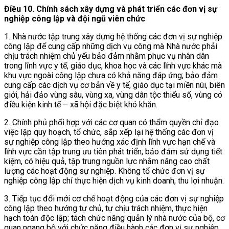
Điều 10. Chính sách xây dựng và phát triển các đơn vị sự
nghiệp công lập và đội ngũ viên chức
1. Nhà nước tập trung xây dựng hệ thống các đơn vị sự nghiệp
công lập để cung cấp những dịch vụ công mà Nhà nước phải
chịu trách nhiệm chủ yếu bảo đảm nhằm phục vụ nhân dân
trong lĩnh vực y tế, giáo dục, khoa học và các lĩnh vực khác mà
khu vực ngoài công lập chưa có khả năng đáp ứng; bảo đảm
cung cấp các dịch vụ cơ bản về y tế, giáo dục tại miền núi, biên
giới, hải đảo vùng sâu, vùng xa, vùng dân tộc thiểu số, vùng có
điều kiện kinh tế – xã hội đặc biệt khó khăn.
2. Chính phủ phối hợp với các cơ quan có thẩm quyền chỉ đạo
việc lập quy hoạch, tổ chức, sắp xếp lại hệ thống các đơn vị
sự nghiệp công lập theo hướng xác định lĩnh vực hạn chế và
lĩnh vực cần tập trung ưu tiên phát triển, bảo đảm sử dụng tiết
kiệm, có hiệu quả, tập trung nguồn lực nhằm nâng cao chất
lượng các hoạt động sự nghiệp. Không tổ chức đơn vị sự
nghiệp công lập chỉ thực hiện dịch vụ kinh doanh, thu lợi nhuận.
3. Tiếp tục đổi mới cơ chế hoạt động của các đơn vị sự nghiệp
công lập theo hướng tự chủ, tự chịu trách nhiệm, thực hiện
hạch toán độc lập; tách chức năng quản lý nhà nước của bộ, cơ
quan ngang bộ với chức năng điều hành các đơn vị sự nghiệp