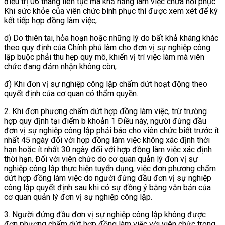
điều trị 06 tháng liên tục mà khả năng làm việc chưa hồi phục.
Khi sức khỏe của viên chức bình phục thì được xem xét để ký
kết tiếp hợp đồng làm việc;
d) Do thiên tai, hỏa hoạn hoặc những lý do bất khả kháng khác
theo quy định của Chính phủ làm cho đơn vị sự nghiệp công
lập buộc phải thu hẹp quy mô, khiến vị trí việc làm mà viên
chức đang đảm nhận không còn;
đ) Khi đơn vị sự nghiệp công lập chấm dứt hoạt động theo
quyết định của cơ quan có thẩm quyền.
2. Khi đơn phương chấm dứt hợp đồng làm việc, trừ trường
hợp quy định tại điểm b khoản 1 Điều này, người đứng đầu
đơn vị sự nghiệp công lập phải báo cho viên chức biết trước ít
nhất 45 ngày đối với hợp đồng làm việc không xác định thời
hạn hoặc ít nhất 30 ngày đối với hợp đồng làm việc xác định
thời hạn. Đối với viên chức do cơ quan quản lý đơn vị sự
nghiệp công lập thực hiện tuyển dụng, việc đơn phương chấm
dứt hợp đồng làm việc do người đứng đầu đơn vị sự nghiệp
công lập quyết định sau khi có sự đồng ý bằng văn bản của
cơ quan quản lý đơn vị sự nghiệp công lập.
3. Người đứng đầu đơn vị sự nghiệp công lập không được
đơn phương chấm dứt hợp đồng làm việc với viên chức trong