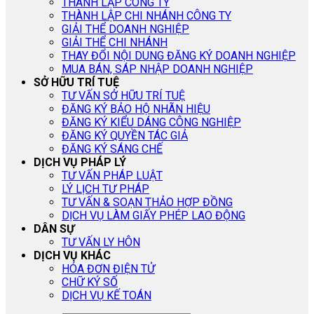
THÀNH LẬP CÔNG TY
THÀNH LẬP CHI NHÁNH CÔNG TY
GIẢI THỂ DOANH NGHIỆP
GIẢI THỂ CHI NHÁNH
THAY ĐỔI NỘI DUNG ĐĂNG KÝ DOANH NGHIỆP
MUA BÁN, SÁP NHẬP DOANH NGHIỆP
SỞ HỮU TRÍ TUỆ
TƯ VẤN SỞ HỮU TRÍ TUỆ
ĐĂNG KÝ BẢO HỘ NHÃN HIỆU
ĐĂNG KÝ KIỂU DÁNG CÔNG NGHIỆP
ĐĂNG KÝ QUYỀN TÁC GIẢ
ĐĂNG KÝ SÁNG CHẾ
DỊCH VỤ PHÁP LÝ
TƯ VẤN PHÁP LUẬT
LÝ LỊCH TƯ PHÁP
TƯ VẤN & SOẠN THẢO HỢP ĐỒNG
DỊCH VỤ LÀM GIẤY PHÉP LAO ĐỘNG
DÂN SỰ
TƯ VẤN LY HÔN
DỊCH VỤ KHÁC
HÓA ĐƠN ĐIỆN TỬ
CHỮ KÝ SỐ
DỊCH VỤ KẾ TOÁN