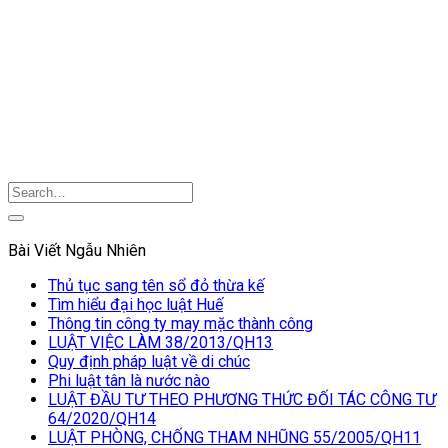
Bài Viết Ngẫu Nhiên
Thủ tục sang tên sổ đỏ thừa kế
Tìm hiểu đại học luật Huế
Thông tin công ty may mặc thành công
LUẬT VIỆC LÀM 38/2013/QH13
Quy định pháp luật về di chúc
Phi luật tân là nước nào
LUẬT ĐẦU TƯ THEO PHƯƠNG THỨC ĐỐI TÁC CÔNG TƯ
64/2020/QH14
LUẬT PHÒNG, CHỐNG THAM NHŨNG 55/2005/QH11