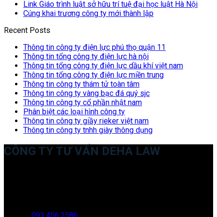
Link Giáo trình luật sở hữu trí tuệ đại học luật Hà Nội
Cúng khai trương công ty mới thành lập
Recent Posts
Thông tin công ty điện lực phú thọ quận 11
Thông tin tổng công ty điện lực hà nội
Thông tin tổng công ty điện lực dầu khí việt nam
Thông tin tổng công ty điện lực miền trung
Thông tin công ty thám tử toàn tâm
Thông tin công ty vàng bạc đá quý sjc
Thông tin công ty cổ phần nhật nam
Phân biệt các loại hình công ty
Thông tin công ty giầy rieker việt nam
Thông tin công ty tnhh giày thông dụng
CÔNG TY TƯ VẤN DEHA LAW
Trụ sở: 35 Bình Sơn, Chúc Sơn, Chương Mỹ, Hà Nội
Văn phòng giao dịch: 16 Trung Yên 9A, KĐT Nam Trung Yên,
Yên Hòa, Cầu GIấy, Hà Nội
Hotline:
093.456.2586