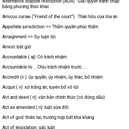
Alternative dispute resolution (ADR) : Giải quyết tranh chấp
bằng phương thức khác
Amicus curiae (“Friend of the court”) : Thân hữu của tòa án
Appellate jurisdiction == Thẩm quyền phúc thẩm
Arraignment == Sự luận tội
Arrest: bắt giữ
Accountable ( aj): Có trách nhiệm
Accountable to … Chịu trách nhiệm trước …
Accredit (v ): ủy quyền, ủy nhiệm, ủy thác, bổ nhiệm
Acquit ( v): xử trắng án, tuyên bố vô tội
Act and deed ( n): văn bản chính thức (có đóng dấu)
Act as amended ( n): luật sửa đổi
Act of god: thiên tai, trường hợp bất khả kháng
Act of legislation: sắc luật