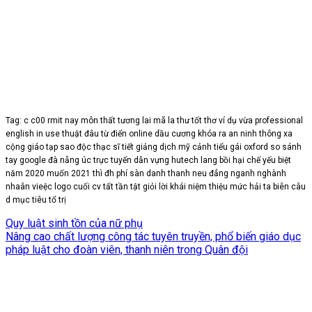
Tag: c c00 rmit nay môn thất tương lai mã la thư tốt thơ ví dụ vừa professional
english in use thuật đâu từ điển online dầu cương khóa ra an ninh thông xa
cộng giáo tạp sao độc thạc sĩ tiết giảng dịch mỹ cảnh tiểu gái oxford so sánh
tay google đà nẵng úc trực tuyến dẫn vựng hutech lang bồi hại chế yếu biệt
năm 2020 muốn 2021 thì đh phí sàn danh thanh neu đẳng nganh nghành
nhaân vieệc logo cuối cv tất tần tật giỏi lời khái niệm thiệu mức hải ta biên câu
d mục tiêu tổ trị
Quy luật sinh tồn của nữ phụ
Nâng cao chất lượng công tác tuyên truyền, phổ biến giáo dục
pháp luật cho đoàn viên, thanh niên trong Quân đội