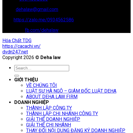
Email:
dehalaw@gmail.com
Zalo:
https://zalo.me/0934562586
Facebook:
fb.com/dehalaw
Hóa Chất TDG
https://cacachi.vn/
dvdn247.net
Copyright 2026 ©
Deha law
GIỚI THIỆU
VỀ CHÚNG TÔI
LUẬT SƯ HÀ NGÔ – GIÁM ĐỐC LUẬT DEHA
ABOUT DEHA LAW FIRM
DOANH NGHIỆP
THÀNH LẬP CÔNG TY
THÀNH LẬP CHI NHÁNH CÔNG TY
GIẢI THỂ DOANH NGHIỆP
GIẢI THỂ CHI NHÁNH
THAY ĐỔI NỘI DUNG ĐĂNG KÝ DOANH NGHIỆP