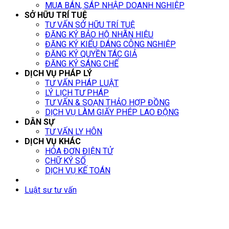
MUA BÁN, SÁP NHẬP DOANH NGHIỆP
SỞ HỮU TRÍ TUỆ
TƯ VẤN SỞ HỮU TRÍ TUỆ
ĐĂNG KÝ BẢO HỘ NHÃN HIỆU
ĐĂNG KÝ KIỂU DÁNG CÔNG NGHIỆP
ĐĂNG KÝ QUYỀN TÁC GIẢ
ĐĂNG KÝ SÁNG CHẾ
DỊCH VỤ PHÁP LÝ
TƯ VẤN PHÁP LUẬT
LÝ LỊCH TƯ PHÁP
TƯ VẤN & SOẠN THẢO HỢP ĐỒNG
DỊCH VỤ LÀM GIẤY PHÉP LAO ĐỘNG
DÂN SỰ
TƯ VẤN LY HÔN
DỊCH VỤ KHÁC
HÓA ĐƠN ĐIỆN TỬ
CHỮ KÝ SỐ
DỊCH VỤ KẾ TOÁN
Luật sư tư vấn