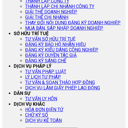
THÀNH LẬP CÔNG TY
THÀNH LẬP CHI NHÁNH CÔNG TY
GIẢI THỂ DOANH NGHIỆP
GIẢI THỂ CHI NHÁNH
THAY ĐỔI NỘI DUNG ĐĂNG KÝ DOANH NGHIỆP
MUA BÁN, SÁP NHẬP DOANH NGHIỆP
SỞ HỮU TRÍ TUỆ
TƯ VẤN SỞ HỮU TRÍ TUỆ
ĐĂNG KÝ BẢO HỘ NHÃN HIỆU
ĐĂNG KÝ KIỂU DÁNG CÔNG NGHIỆP
ĐĂNG KÝ QUYỀN TÁC GIẢ
ĐĂNG KÝ SÁNG CHẾ
DỊCH VỤ PHÁP LÝ
TƯ VẤN PHÁP LUẬT
LÝ LỊCH TƯ PHÁP
TƯ VẤN & SOẠN THẢO HỢP ĐỒNG
DỊCH VỤ LÀM GIẤY PHÉP LAO ĐỘNG
DÂN SỰ
TƯ VẤN LY HÔN
DỊCH VỤ KHÁC
HÓA ĐƠN ĐIỆN TỬ
CHỮ KÝ SỐ
DỊCH VỤ KẾ TOÁN