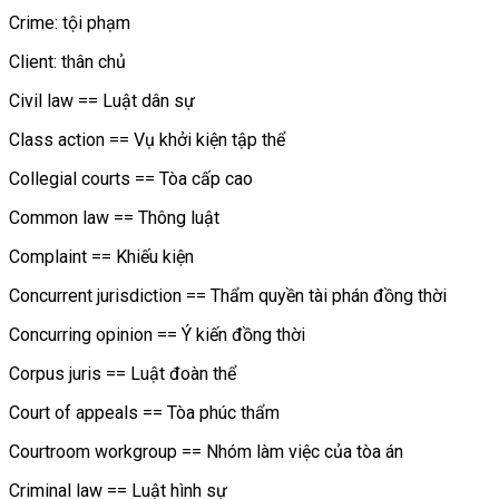
Crime: tội phạm
Client: thân chủ
Civil law == Luật dân sự
Class action == Vụ khởi kiện tập thể
Collegial courts == Tòa cấp cao
Common law == Thông luật
Complaint == Khiếu kiện
Concurrent jurisdiction == Thẩm quyền tài phán đồng thời
Concurring opinion == Ý kiến đồng thời
Corpus juris == Luật đoàn thể
Court of appeals == Tòa phúc thẩm
Courtroom workgroup == Nhóm làm việc của tòa án
Criminal law == Luật hình sự