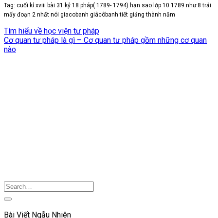
Tag: cuối kỉ xviii bài 31 kỷ 18 pháp( 1789- 1794) hạn sao lớp 10 1789 như 8 trải
mấy đoạn 2 nhất nói giacobanh giâcôbanh tiết giảng thành năm
Tìm hiểu về học viện tư pháp
Cơ quan tư pháp là gì – Cơ quan tư pháp gồm những cơ quan
nào
Bài Viết Ngẫu Nhiên