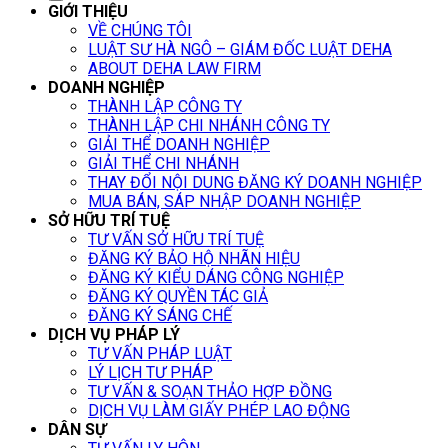
GIỚI THIỆU
VỀ CHÚNG TÔI
LUẬT SƯ HÀ NGÔ – GIÁM ĐỐC LUẬT DEHA
ABOUT DEHA LAW FIRM
DOANH NGHIỆP
THÀNH LẬP CÔNG TY
THÀNH LẬP CHI NHÁNH CÔNG TY
GIẢI THỂ DOANH NGHIỆP
GIẢI THỂ CHI NHÁNH
THAY ĐỔI NỘI DUNG ĐĂNG KÝ DOANH NGHIỆP
MUA BÁN, SÁP NHẬP DOANH NGHIỆP
SỞ HỮU TRÍ TUỆ
TƯ VẤN SỞ HỮU TRÍ TUỆ
ĐĂNG KÝ BẢO HỘ NHÃN HIỆU
ĐĂNG KÝ KIỂU DÁNG CÔNG NGHIỆP
ĐĂNG KÝ QUYỀN TÁC GIẢ
ĐĂNG KÝ SÁNG CHẾ
DỊCH VỤ PHÁP LÝ
TƯ VẤN PHÁP LUẬT
LÝ LỊCH TƯ PHÁP
TƯ VẤN & SOẠN THẢO HỢP ĐỒNG
DỊCH VỤ LÀM GIẤY PHÉP LAO ĐỘNG
DÂN SỰ