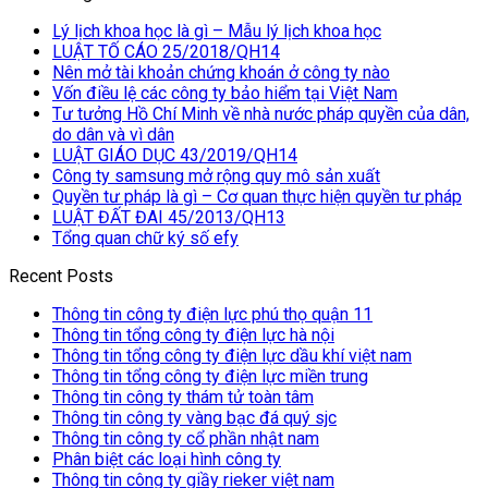
Lý lịch khoa học là gì – Mẫu lý lịch khoa học
LUẬT TỐ CÁO 25/2018/QH14
Nên mở tài khoản chứng khoán ở công ty nào
Vốn điều lệ các công ty bảo hiểm tại Việt Nam
Tư tưởng Hồ Chí Minh về nhà nước pháp quyền của dân,
do dân và vì dân
LUẬT GIÁO DỤC 43/2019/QH14
Công ty samsung mở rộng quy mô sản xuất
Quyền tư pháp là gì – Cơ quan thực hiện quyền tư pháp
LUẬT ĐẤT ĐAI 45/2013/QH13
Tổng quan chữ ký số efy
Recent Posts
Thông tin công ty điện lực phú thọ quận 11
Thông tin tổng công ty điện lực hà nội
Thông tin tổng công ty điện lực dầu khí việt nam
Thông tin tổng công ty điện lực miền trung
Thông tin công ty thám tử toàn tâm
Thông tin công ty vàng bạc đá quý sjc
Thông tin công ty cổ phần nhật nam
Phân biệt các loại hình công ty
Thông tin công ty giầy rieker việt nam