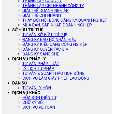
THÀNH LẬP CÔNG TY
THÀNH LẬP CHI NHÁNH CÔNG TY
GIẢI THỂ DOANH NGHIỆP
GIẢI THỂ CHI NHÁNH
THAY ĐỔI NỘI DUNG ĐĂNG KÝ DOANH NGHIỆP
MUA BÁN, SÁP NHẬP DOANH NGHIỆP
SỞ HỮU TRÍ TUỆ
TƯ VẤN SỞ HỮU TRÍ TUỆ
ĐĂNG KÝ BẢO HỘ NHÃN HIỆU
ĐĂNG KÝ KIỂU DÁNG CÔNG NGHIỆP
ĐĂNG KÝ QUYỀN TÁC GIẢ
ĐĂNG KÝ SÁNG CHẾ
DỊCH VỤ PHÁP LÝ
TƯ VẤN PHÁP LUẬT
LÝ LỊCH TƯ PHÁP
TƯ VẤN & SOẠN THẢO HỢP ĐỒNG
DỊCH VỤ LÀM GIẤY PHÉP LAO ĐỘNG
DÂN SỰ
TƯ VẤN LY HÔN
DỊCH VỤ KHÁC
HÓA ĐƠN ĐIỆN TỬ
CHỮ KÝ SỐ
DỊCH VỤ KẾ TOÁN