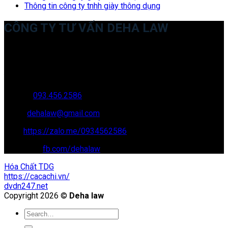
Thông tin công ty tnhh giày thông dụng
CÔNG TY TƯ VẤN DEHA LAW
Trụ sở: 35 Bình Sơn, Chúc Sơn, Chương Mỹ, Hà Nội
Văn phòng giao dịch: 16 Trung Yên 9A, KĐT Nam Trung Yên,
Yên Hòa, Cầu GIấy, Hà Nội
Hotline:
093.456.2586
Email:
dehalaw@gmail.com
Zalo:
https://zalo.me/0934562586
Facebook:
fb.com/dehalaw
Hóa Chất TDG
https://cacachi.vn/
dvdn247.net
Copyright 2026 ©
Deha law