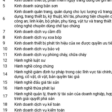
4
Kinh doanh thiết bị, phần mềm ngụy trang dùng để ghi âm, 
5
Kinh doanh súng bắn sơn
Kinh doanh quân trang, quân dụng cho lực lượng vũ trang
dụng, trang thiết bị, kỹ thuật, khí tài, phương tiện chuyên
6
công an; linh kiện, bộ phận, phụ tùng, vật tư và trang thiế
công nghệ chuyên dùng chế tạo chúng
7
Kinh doanh dịch vụ cầm đồ
8
Kinh doanh dịch vụ xoa bóp
9
Kinh doanh thiết bị phát tín hiệu của xe được quyền ưu ti
10
Kinh doanh dịch vụ bảo vệ
11
Kinh doanh dịch vụ phòng cháy, chữa cháy
12
Hành nghề luật sư
13
Hành nghề công chứng
Hành nghề giám định tư pháp trong các lĩnh vực tài chính
14
dựng, cổ vật, di vật, bản quyền tác giả
15
Hành nghề đấu giá tài sản
16
Hành nghề thừa phát lại
Hành nghề quản lý, thanh lý tài sản của doanh nghiệp, hợ
17
trình giải quyết phá sản
18
Kinh doanh dịch vụ kế toán
19
Kinh doanh dịch vụ kiểm toán