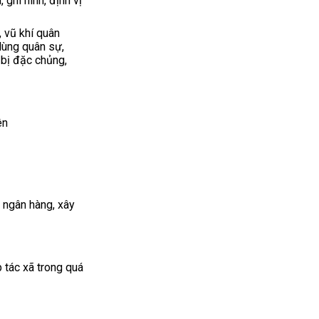
ghi hình, định vị
, vũ khí quân
 dùng quân sự,
t bị đặc chủng,
ên
, ngân hàng, xây
p tác xã trong quá