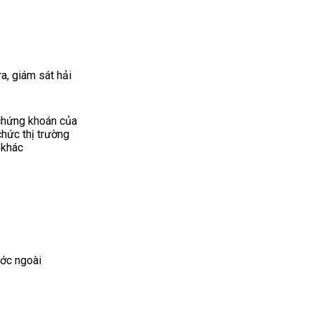
ra, giám sát hải
 chứng khoán của
chức thị trường
 khác
ước ngoài