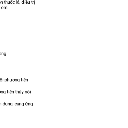
 thuốc lá, điều trị
ẻ em
hông
ồi phương tiện
ng tiện thủy nội
ển dụng, cung ứng