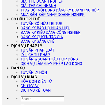
GIẢI THỂ DOANH NGHIỆP
GIẢI THỂ CHI NHÁNH
THAY ĐỔI NỘI DUNG ĐĂNG KÝ DOANH NGHIỆP
MUA BÁN, SÁP NHẬP DOANH NGHIỆP
SỞ HỮU TRÍ TUỆ
TƯ VẤN SỞ HỮU TRÍ TUỆ
ĐĂNG KÝ BẢO HỘ NHÃN HIỆU
ĐĂNG KÝ KIỂU DÁNG CÔNG NGHIỆP
ĐĂNG KÝ QUYỀN TÁC GIẢ
ĐĂNG KÝ SÁNG CHẾ
DỊCH VỤ PHÁP LÝ
TƯ VẤN PHÁP LUẬT
LÝ LỊCH TƯ PHÁP
TƯ VẤN & SOẠN THẢO HỢP ĐỒNG
DỊCH VỤ LÀM GIẤY PHÉP LAO ĐỘNG
DÂN SỰ
TƯ VẤN LY HÔN
DỊCH VỤ KHÁC
HÓA ĐƠN ĐIỆN TỬ
CHỮ KÝ SỐ
DỊCH VỤ KẾ TOÁN