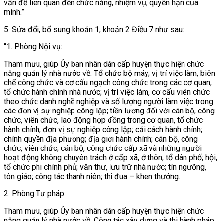
vấn đề liên quan đến chức năng, nhiệm vụ, quyền hạn của
mình.”
5. Sửa đổi, bổ sung
khoản 1, khoản 2 Điều 7 như sau:
“1. Phòng Nội vụ:
Tham mưu, giúp Ủy ban nhân dân cấp huyện thực hiện chức
năng quản lý nhà nước về: Tổ chức bộ máy; vị trí việc làm, biên
chế công chức và cơ cấu ngạch công chức trong các cơ quan,
tổ chức hành chính nhà nước; vị trí việc làm, cơ cấu viên chức
theo chức danh nghề nghiệp và số lượng người làm việc trong
các đơn vị sự nghiệp công lập; tiền lương đối với cán bộ, công
chức, viên chức, lao động hợp đồng trong cơ quan, tổ chức
hành chính, đơn vị sự nghiệp công lập; cải cách hành chính;
chính quyền địa phương; địa giới hành chính; cán bộ, công
chức, viên chức; cán bộ, công chức cấp xã và những người
hoạt động không chuyên trách ở cấp xã, ở thôn, tổ dân phố; hội,
tổ chức phi chính phủ; văn thư, lưu trữ nhà nước; tín ngưỡng,
tôn giáo; công tác thanh niên; thi đua – khen thưởng.
2. Phòng Tư pháp:
Tham mưu, giúp Ủy ban nhân dân cấp huyện thực hiện chức
năng quản lý nhà nước về: Công tác xây dựng và thi hành pháp