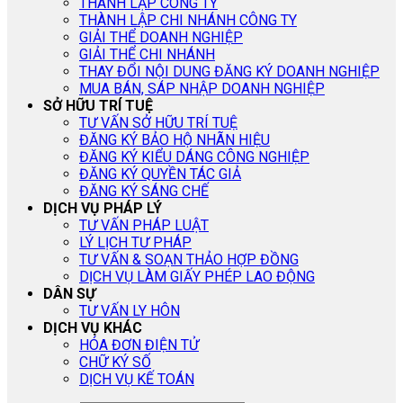
THÀNH LẬP CÔNG TY
THÀNH LẬP CHI NHÁNH CÔNG TY
GIẢI THỂ DOANH NGHIỆP
GIẢI THỂ CHI NHÁNH
THAY ĐỔI NỘI DUNG ĐĂNG KÝ DOANH NGHIỆP
MUA BÁN, SÁP NHẬP DOANH NGHIỆP
SỞ HỮU TRÍ TUỆ
TƯ VẤN SỞ HỮU TRÍ TUỆ
ĐĂNG KÝ BẢO HỘ NHÃN HIỆU
ĐĂNG KÝ KIỂU DÁNG CÔNG NGHIỆP
ĐĂNG KÝ QUYỀN TÁC GIẢ
ĐĂNG KÝ SÁNG CHẾ
DỊCH VỤ PHÁP LÝ
TƯ VẤN PHÁP LUẬT
LÝ LỊCH TƯ PHÁP
TƯ VẤN & SOẠN THẢO HỢP ĐỒNG
DỊCH VỤ LÀM GIẤY PHÉP LAO ĐỘNG
DÂN SỰ
TƯ VẤN LY HÔN
DỊCH VỤ KHÁC
HÓA ĐƠN ĐIỆN TỬ
CHỮ KÝ SỐ
DỊCH VỤ KẾ TOÁN