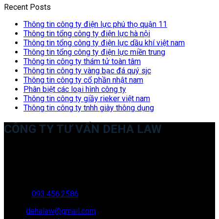
Recent Posts
Thông tin công ty điện lực phú thọ quận 11
Thông tin tổng công ty điện lực hà nội
Thông tin tổng công ty điện lực dầu khí việt nam
Thông tin tổng công ty điện lực miền trung
Thông tin công ty thám tử toàn tâm
Thông tin công ty vàng bạc đá quý sjc
Thông tin công ty cổ phần nhật nam
Phân biệt các loại hình công ty
Thông tin công ty giầy rieker việt nam
Thông tin công ty tnhh giày thông dụng
CÔNG TY TƯ VẤN DEHA LAW
Trụ sở: 35 Bình Sơn, Chúc Sơn, Chương Mỹ, Hà Nội
Văn phòng giao dịch: 16 Trung Yên 9A, KĐT Nam Trung Yên,
Yên Hòa, Cầu GIấy, Hà Nội
Hotline:
093.456.2586
Email:
dehalaw@gmail.com