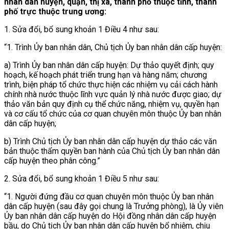
nhân dân huyện, quận, thị xã, thành phố thuộc tỉnh, thành
phố trực thuộc trung ương:
1. Sửa đổi, bổ sung
khoản 1 Điều 4 như sau:
“1. Trình Ủy ban nhân dân, Chủ tịch Ủy ban nhân dân cấp huyện:
a) Trình Ủy ban nhân dân cấp huyện: Dự thảo quyết định; quy
hoạch, kế hoạch phát triển trung hạn và hàng năm; chương
trình, biện pháp tổ chức thực hiện các nhiệm vụ cải cách hành
chính nhà nước thuộc lĩnh vực quản lý nhà nước được giao; dự
thảo văn bản quy định cụ thể chức năng, nhiệm vụ, quyền hạn
và cơ cấu tổ chức của cơ quan chuyên môn thuộc Ủy ban nhân
dân cấp huyện;
b) Trình Chủ tịch Ủy ban nhân dân cấp huyện dự thảo các văn
bản thuộc thẩm quyền ban hành của Chủ tịch Ủy ban nhân dân
cấp huyện theo phân công.”
2. Sửa đổi, bổ sung
khoản 1 Điều 5 như sau:
“1. Người đứng đầu cơ quan chuyên môn thuộc Ủy ban nhân
dân cấp huyện (sau đây gọi chung là Trưởng phòng), là Ủy viên
Ủy ban nhân dân cấp huyện do Hội đồng nhân dân cấp huyện
bầu, do Chủ tịch Ủy ban nhân dân cấp huyện bổ nhiệm, chịu