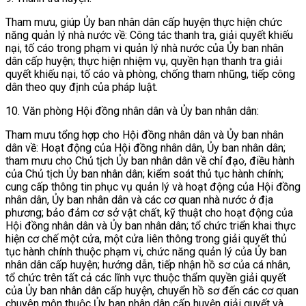
Tham mưu, giúp Ủy ban nhân dân cấp huyện thực hiện chức
năng quản lý nhà nước về: Công tác thanh tra, giải quyết khiếu
nại, tố cáo trong phạm vi quản lý nhà nước của Ủy ban nhân
dân cấp huyện; thực hiện nhiệm vụ, quyền hạn thanh tra giải
quyết khiếu nại, tố cáo và phòng, chống tham nhũng, tiếp công
dân theo quy định của pháp luật.
10. Văn phòng Hội đồng nhân dân và Ủy ban nhân dân:
Tham mưu tổng hợp cho Hội đồng nhân dân và Ủy ban nhân
dân về: Hoạt động của Hội đồng nhân dân, Ủy ban nhân dân;
tham mưu cho Chủ tịch Ủy ban nhân dân về chỉ đạo, điều hành
của Chủ tịch Ủy ban nhân dân; kiểm soát thủ tục hành chính;
cung cấp thông tin phục vụ quản lý và hoạt động của Hội đồng
nhân dân, Ủy ban nhân dân và các cơ quan nhà nước ở địa
phương; bảo đảm cơ sở vật chất, kỹ thuật cho hoạt động của
Hội đồng nhân dân và Ủy ban nhân dân; tổ chức triển khai thực
hiện cơ chế một cửa, một cửa liên thông trong giải quyết thủ
tục hành chính thuộc phạm vi, chức năng quản lý của Ủy ban
nhân dân cấp huyện; hướng dẫn, tiếp nhận hồ sơ của cá nhân,
tổ chức trên tất cả các lĩnh vực thuộc thẩm quyền giải quyết
của Ủy ban nhân dân cấp huyện, chuyển hồ sơ đến các cơ quan
chuyên môn thuộc Ủy ban nhân dân cấp huyện giải quyết và