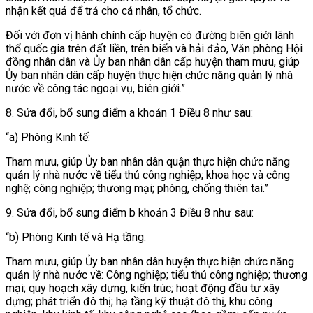
nhận kết quả để trả cho cá nhân, tổ chức.
Đối với đơn vị hành chính cấp huyện có đường biên giới lãnh
thổ quốc gia trên đất liền, trên biển và hải đảo, Văn phòng Hội
đồng nhân dân và Ủy ban nhân dân cấp huyện tham mưu, giúp
Ủy ban nhân dân cấp huyện thực hiện chức năng quản lý nhà
nước về công tác ngoại vụ, biên giới.”
8. Sửa đổi, bổ sung
điểm a khoản 1 Điều 8 như sau:
“a) Phòng Kinh tế:
Tham mưu, giúp Ủy ban nhân dân quận thực hiện chức năng
quản lý nhà nước về tiểu thủ công nghiệp; khoa học và công
nghệ; công nghiệp; thương mại; phòng, chống thiên tai.”
9. Sửa đổi, bổ sung
điểm b khoản 3 Điều 8 như sau:
“b) Phòng Kinh tế và Hạ tầng:
Tham mưu, giúp Ủy ban nhân dân huyện thực hiện chức năng
quản lý nhà nước về: Công nghiệp; tiểu thủ công nghiệp; thương
mại; quy hoạch xây dựng, kiến trúc; hoạt động đầu tư xây
dựng; phát triển đô thị; hạ tầng kỹ thuật đô thị, khu công