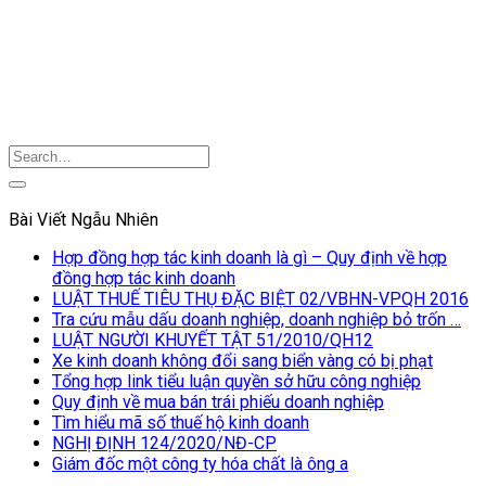
Bài Viết Ngẫu Nhiên
Hợp đồng hợp tác kinh doanh là gì – Quy định về hợp
đồng hợp tác kinh doanh
LUẬT THUẾ TIÊU THỤ ĐẶC BIỆT 02/VBHN-VPQH 2016
Tra cứu mẫu dấu doanh nghiệp, doanh nghiệp bỏ trốn …
LUẬT NGƯỜI KHUYẾT TẬT 51/2010/QH12
Xe kinh doanh không đổi sang biển vàng có bị phạt
Tổng hợp link tiểu luận quyền sở hữu công nghiệp
Quy định về mua bán trái phiếu doanh nghiệp
Tìm hiểu mã số thuế hộ kinh doanh
NGHỊ ĐỊNH 124/2020/NĐ-CP
Giám đốc một công ty hóa chất là ông a