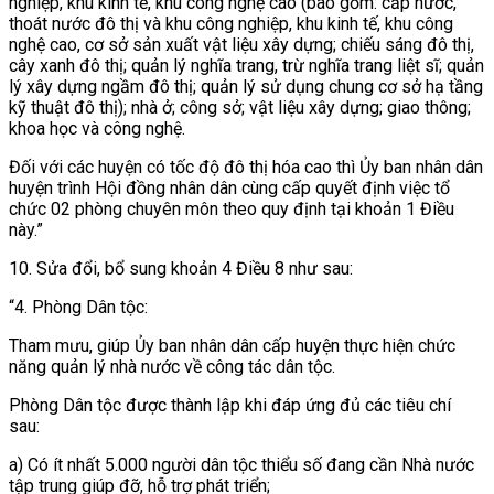
nghiệp, khu kinh tế, khu công nghệ cao (bao gồm: cấp nước,
thoát nước đô thị và khu công nghiệp, khu kinh tế, khu công
nghệ cao, cơ sở sản xuất vật liệu xây dựng; chiếu sáng đô thị,
cây xanh đô thị; quản lý nghĩa trang, trừ nghĩa trang liệt sĩ; quản
lý xây dựng ngầm đô thị; quản lý sử dụng chung cơ sở hạ tầng
kỹ thuật đô thị); nhà ở; công sở; vật liệu xây dựng; giao thông;
khoa học và công nghệ.
Đối với các huyện có tốc độ đô thị hóa cao thì Ủy ban nhân dân
huyện trình Hội đồng nhân dân cùng cấp quyết định việc tổ
chức 02 phòng chuyên môn theo quy định tại khoản 1 Điều
này.”
10. Sửa đổi, bổ sung
khoản 4 Điều 8 như sau:
“4. Phòng Dân tộc:
Tham mưu, giúp Ủy ban nhân dân cấp huyện thực hiện chức
năng quản lý nhà nước về công tác dân tộc.
Phòng Dân tộc được thành lập khi đáp ứng đủ các tiêu chí
sau:
a) Có ít nhất 5.000 người dân tộc thiểu số đang cần Nhà nước
tập trung giúp đỡ, hỗ trợ phát triển;