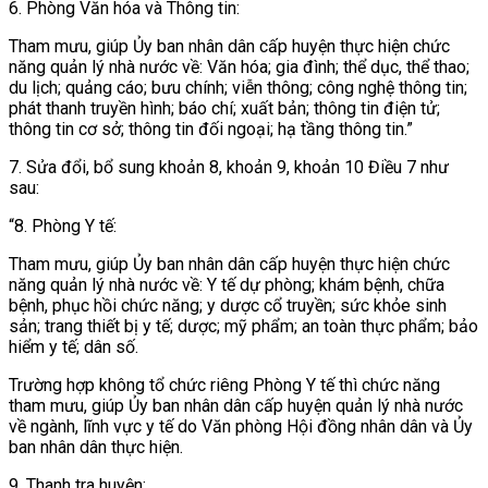
6. Phòng Văn hóa và Thông tin:
Tham mưu, giúp Ủy ban nhân dân cấp huyện thực hiện chức
năng quản lý nhà nước về: Văn hóa; gia đình; thể dục, thể thao;
du lịch; quảng cáo; bưu chính; viễn thông; công nghệ thông tin;
phát thanh truyền hình; báo chí; xuất bản; thông tin điện tử;
thông tin cơ sở; thông tin đối ngoại; hạ tầng thông tin.”
7. Sửa đổi, bổ sung
khoản 8, khoản 9, khoản 10 Điều 7 như
sau:
“8. Phòng Y tế:
Tham mưu, giúp Ủy ban nhân dân cấp huyện thực hiện chức
năng quản lý nhà nước về: Y tế dự phòng; khám bệnh, chữa
bệnh, phục hồi chức năng; y dược cổ truyền; sức khỏe sinh
sản; trang thiết bị y tế; dược; mỹ phẩm; an toàn thực phẩm; bảo
hiểm y tế; dân số.
Trường hợp không tổ chức riêng Phòng Y tế thì chức năng
tham mưu, giúp Ủy ban nhân dân cấp huyện quản lý nhà nước
về ngành, lĩnh vực y tế do Văn phòng Hội đồng nhân dân và Ủy
ban nhân dân thực hiện.
9. Thanh tra huyện: