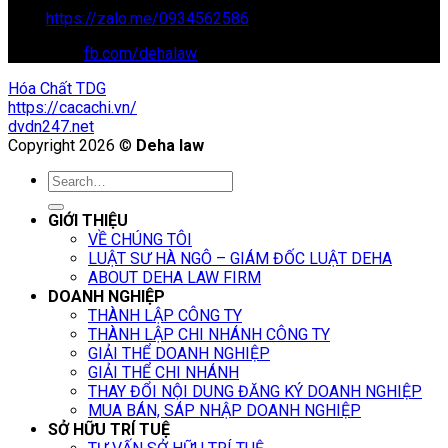
Zalo:
https://zalo.me/0934562586
Facebook:
fb.com/dehalaw
Hóa Chất TDG
https://cacachi.vn/
dvdn247.net
Copyright 2026 ©
Deha law
GIỚI THIỆU
VỀ CHÚNG TÔI
LUẬT SƯ HÀ NGÔ – GIÁM ĐỐC LUẬT DEHA
ABOUT DEHA LAW FIRM
DOANH NGHIỆP
THÀNH LẬP CÔNG TY
THÀNH LẬP CHI NHÁNH CÔNG TY
GIẢI THỂ DOANH NGHIỆP
GIẢI THỂ CHI NHÁNH
THAY ĐỔI NỘI DUNG ĐĂNG KÝ DOANH NGHIỆP
MUA BÁN, SÁP NHẬP DOANH NGHIỆP
SỞ HỮU TRÍ TUỆ