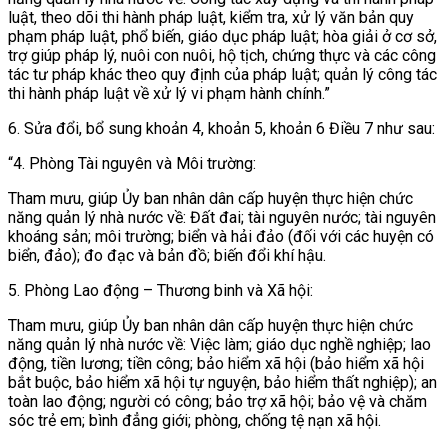
luật, theo dõi thi hành pháp luật, kiểm tra, xử lý văn bản quy
phạm pháp luật, phổ biến, giáo dục pháp luật; hòa giải ở cơ sở,
trợ giúp pháp lý, nuôi con nuôi, hộ tịch, chứng thực và các công
tác tư pháp khác theo quy định của pháp luật; quản lý công tác
thi hành pháp luật về xử lý vi phạm hành chính.”
6. Sửa đổi, bổ sung
khoản 4, khoản 5, khoản 6 Điều 7 như sau:
“4. Phòng Tài nguyên và Môi trường:
Tham mưu, giúp Ủy ban nhân dân cấp huyện thực hiện chức
năng quản lý nhà nước về: Đất đai; tài nguyên nước; tài nguyên
khoáng sản; môi trường; biển và hải đảo (đối với các huyện có
biển, đảo); đo đạc và bản đồ; biến đổi khí hậu.
5. Phòng Lao động – Thương binh và Xã hội:
Tham mưu, giúp Ủy ban nhân dân cấp huyện thực hiện chức
năng quản lý nhà nước về: Việc làm; giáo dục nghề nghiệp; lao
động, tiền lương; tiền công; bảo hiểm xã hội (bảo hiểm xã hội
bắt buộc, bảo hiểm xã hội tự nguyện, bảo hiểm thất nghiệp); an
toàn lao động; người có công; bảo trợ xã hội; bảo vệ và chăm
sóc trẻ em; bình đẳng giới; phòng, chống tệ nạn xã hội.