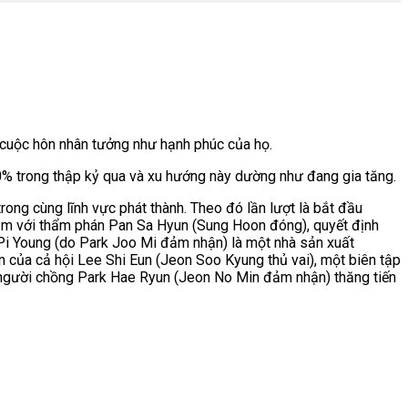
g cuộc hôn nhân tưởng như hạnh phúc của họ.
0% trong thập kỷ qua và xu hướng này dường như đang gia tăng.
ong cùng lĩnh vực phát thành. Theo đó lần lượt là bắt đầu
 năm với thẩm phán Pan Sa Hyun (Sung Hoon đóng), quyết định
a Pi Young (do Park Joo Mi đảm nhận) là một nhà sản xuất
n của cả hội Lee Shi Eun (Jeon Soo Kyung thủ vai), một biên tập
ỡ người chồng Park Hae Ryun (Jeon No Min đảm nhận) thăng tiến