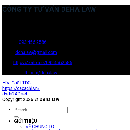
CÔNG TY TƯ VẤN DEHA LAW
Trụ sở: 35 Bình Sơn, Chúc Sơn, Chương Mỹ, Hà Nội
Văn phòng giao dịch: 16 Trung Yên 9A, KĐT Nam Trung Yên, Yên 
Hotline:
093.456.2586
Email:
dehalaw@gmail.com
Zalo:
https://zalo.me/0934562586
Facebook:
fb.com/dehalaw
Hóa Chất TDG
https://cacachi.vn/
dvdn247.net
Copyright 2026 ©
Deha law
GIỚI THIỆU
VỀ CHÚNG TÔI