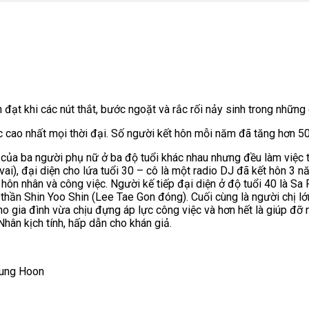
 đạt khi các nút thắt, bước ngoặt và rắc rối nảy sinh trong nhữn
c cao nhất mọi thời đại. Số người kết hôn mỗi năm đã tăng hơn 5
của ba người phụ nữ ở ba độ tuổi khác nhau nhưng đều làm việc tr
ai), đại diện cho lứa tuổi 30 – cô là một radio DJ đã kết hôn 3
hôn nhân và công việc. Người kế tiếp đại diện ở độ tuổi 40 là S
thần Shin Yoo Shin (Lee Tae Gon đóng). Cuối cùng là người chị lớ
ho gia đình vừa chịu đựng áp lực công việc và hơn hết là giúp đ
hân kịch tính, hấp dẫn cho khán giả.
eung Hoon