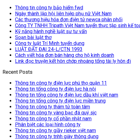
Thông tin công ty bảo hiểm fwd
Ngày thành lập hội liên hiệp phụ nữ Việt Nam
Các thương hiệu hóa đơn điện tử newca phân phối
Công TY TNHH Tripath Việt Nam tuyển thực tập sinh kế toá
Kỹ năng hành nghề luật sư tư vấn
Soạn bài luật thơ
Công ty luật Trí Minh tuyển dụng
LUẬT ĐẤT ĐAI 24-L/CTN 1993
Cách viết hóa đơn bán hàng cho hộ kinh doanh
Link đọc truyện kết hôn chớp nhoáng tổng tài ly hôn đi
Recent Posts
Thông tin công ty điện lực phú thọ quận 11
Thông tin tổng công ty điện lực hà nội
Thông tin tổng công ty điện lực dầu khí việt nam
Thông tin tổng công ty điện lực miền trung
Thông tin công ty thám tử toàn tâm
Thông tin công ty vàng bạc đá quý sjc
Thông tin công ty cổ phần nhật nam
Phân biệt các loại hình công ty
Thông tin công ty giầy rieker việt nam
Thông tin công ty tnhh giày thông dụng