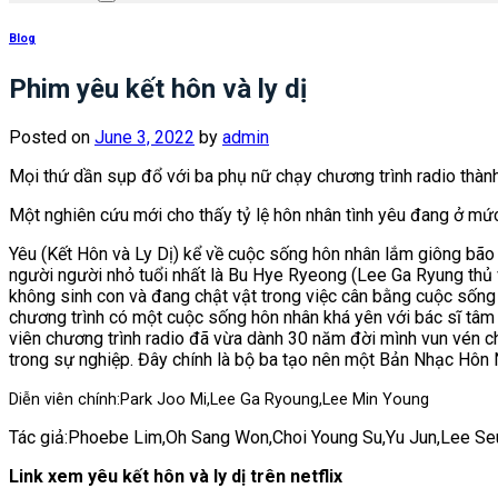
Blog
Phim yêu kết hôn và ly dị
Posted on
June 3, 2022
by
admin
Mọi thứ dần sụp đổ với ba phụ nữ chạy chương trình radio thành
Một nghiên cứu mới cho thấy tỷ lệ hôn nhân tình yêu đang ở mứ
Yêu (Kết Hôn và Ly Dị) kể về cuộc sống hôn nhân lắm giông bão 
người người nhỏ tuổi nhất là Bu Hye Ryeong (Lee Ga Ryung thủ v
không sinh con và đang chật vật trong việc cân bằng cuộc sống 
chương trình có một cuộc sống hôn nhân khá yên với bác sĩ tâm 
viên chương trình radio đã vừa dành 30 năm đời mình vun vén c
trong sự nghiệp. Đây chính là bộ ba tạo nên một Bản Nhạc Hôn N
Diễn viên chính:
Park Joo Mi,Lee Ga Ryoung,Lee Min Young
Tác giả:
Phoebe Lim,Oh Sang Won,Choi Young Su,Yu Jun,Lee S
Link xem yêu kết hôn và ly dị trên netflix