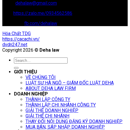
Email:
dehalaw@gmail.com
Zalo:
https://zalo.me/0934562586
Facebook:
fb.com/dehalaw
Hóa Chất TDG
https://cacachi.vn/
dvdn247.net
Copyright 2026 ©
Deha law
GIỚI THIỆU
VỀ CHÚNG TÔI
LUẬT SƯ HÀ NGÔ – GIÁM ĐỐC LUẬT DEHA
ABOUT DEHA LAW FIRM
DOANH NGHIỆP
THÀNH LẬP CÔNG TY
THÀNH LẬP CHI NHÁNH CÔNG TY
GIẢI THỂ DOANH NGHIỆP
GIẢI THỂ CHI NHÁNH
THAY ĐỔI NỘI DUNG ĐĂNG KÝ DOANH NGHIỆP
MUA BÁN, SÁP NHẬP DOANH NGHIỆP