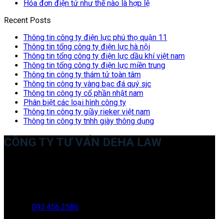
Hóa đơn điện tử như thế nào là hợp lệ
Recent Posts
Thông tin công ty điện lực phú thọ quận 11
Thông tin tổng công ty điện lực hà nội
Thông tin tổng công ty điện lực dầu khí việt nam
Thông tin tổng công ty điện lực miền trung
Thông tin công ty thám tử toàn tâm
Thông tin công ty vàng bạc đá quý sjc
Thông tin công ty cổ phần nhật nam
Phân biệt các loại hình công ty
Thông tin công ty giầy rieker việt nam
Thông tin công ty tnhh giày thông dụng
CÔNG TY TƯ VẤN DEHA LAW
Trụ sở: 35 Bình Sơn, Chúc Sơn, Chương Mỹ, Hà Nội
Văn phòng giao dịch: 16 Trung Yên 9A, KĐT Nam Trung Yên,
Yên Hòa, Cầu GIấy, Hà Nội
Hotline:
093.456.2586