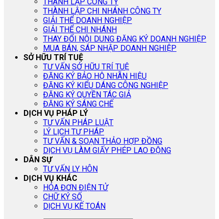
THÀNH LẬP CÔNG TY
THÀNH LẬP CHI NHÁNH CÔNG TY
GIẢI THỂ DOANH NGHIỆP
GIẢI THỂ CHI NHÁNH
THAY ĐỔI NỘI DUNG ĐĂNG KÝ DOANH NGHIỆP
MUA BÁN, SÁP NHẬP DOANH NGHIỆP
SỞ HỮU TRÍ TUỆ
TƯ VẤN SỞ HỮU TRÍ TUỆ
ĐĂNG KÝ BẢO HỘ NHÃN HIỆU
ĐĂNG KÝ KIỂU DÁNG CÔNG NGHIỆP
ĐĂNG KÝ QUYỀN TÁC GIẢ
ĐĂNG KÝ SÁNG CHẾ
DỊCH VỤ PHÁP LÝ
TƯ VẤN PHÁP LUẬT
LÝ LỊCH TƯ PHÁP
TƯ VẤN & SOẠN THẢO HỢP ĐỒNG
DỊCH VỤ LÀM GIẤY PHÉP LAO ĐỘNG
DÂN SỰ
TƯ VẤN LY HÔN
DỊCH VỤ KHÁC
HÓA ĐƠN ĐIỆN TỬ
CHỮ KÝ SỐ
DỊCH VỤ KẾ TOÁN