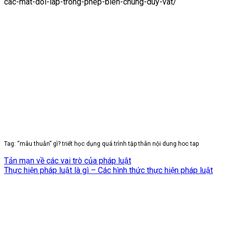
cac-mat-doi-lap-trong-phep-bien-chung-duy-vat/
Tag: “mâu thuẫn” gì? triết học dụng quá trình tập thân nội dung hoc tap
Tản mạn về các vai trò của pháp luật
Thực hiện pháp luật là gì – Các hình thức thực hiện pháp luật