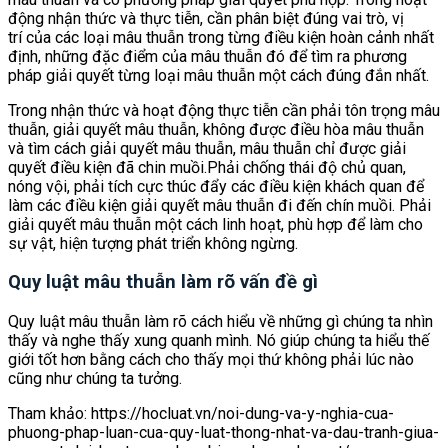
động nhận thức và thực tiễn, cần phân biệt đúng vai trò, vị
trí của các loại mâu thuẫn trong từng điều kiện hoàn cảnh nhất
định, những đặc điểm của mâu thuẫn đó để tìm ra phương
pháp giải quyết từng loại mâu thuẫn một cách đúng đắn nhất.
Trong nhận thức và hoạt động thực tiễn cần phải tôn trọng mâu
thuẫn, giải quyết mâu thuẫn, không được điều hòa mâu thuẫn
và tìm cách giải quyết mâu thuẫn, mâu thuẫn chỉ được giải
quyết điều kiện đã chin muồi.Phải chống thái độ chủ quan,
nóng vội, phải tích cực thúc đẩy các điều kiện khách quan để
làm các điều kiện giải quyết mâu thuẫn đi đến chín muồi. Phải
giải quyết mâu thuẫn một cách linh hoạt, phù hợp để làm cho
sự vật, hiện tượng phát triển không ngừng.
Quy luật mâu thuẫn làm rõ vấn đề gì
Quy luật mâu thuẫn làm rõ cách hiểu về những gì chúng ta nhìn
thấy và nghe thấy xung quanh mình. Nó giúp chúng ta hiểu thế
giới tốt hơn bằng cách cho thấy mọi thứ không phải lúc nào
cũng như chúng ta tưởng.
Tham khảo: https://hocluat.vn/noi-dung-va-y-nghia-cua-
phuong-phap-luan-cua-quy-luat-thong-nhat-va-dau-tranh-giua-