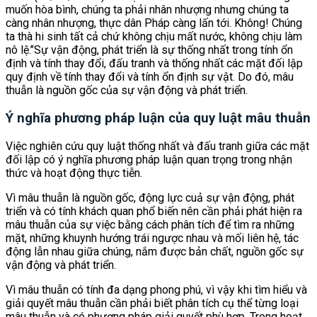
muốn hòa bình, chúng ta phải nhân nhượng nhưng chúng ta
càng nhân nhượng, thực dân Pháp càng lấn tới. Không! Chúng
ta thà hi sinh tất cả chứ không chịu mất nước, không chịu làm
nô lệ.’’Sự vận động, phát triển là sự thống nhất trong tính ổn
định và tính thay đổi, đấu tranh và thống nhất các mặt đối lập
quy định về tính thay đổi và tính ổn định sự vật. Do đó, mâu
thuẫn là nguồn gốc của sự vận động và phát triển.
Ý nghĩa phương pháp luận của quy luật mâu thuẫn
Việc nghiên cứu quy luật thống nhất và đấu tranh giữa các mặt
đối lập có ý nghĩa phương pháp luận quan trọng trong nhận
thức và hoạt động thực tiễn.
Vì mâu thuẫn là nguồn gốc, động lực cuả sự vận động, phát
triển và có tính khách quan phổ biến nên cần phải phát hiện ra
mâu thuẫn của sự việc bằng cách phân tích để tìm ra những
mặt, những khuynh hướng trái ngược nhau và mối liên hệ, tác
động lẫn nhau giữa chúng, nắm được bản chất, nguồn gốc sự
vận động và phát triển.
Vì mâu thuẫn có tính đa dạng phong phú, vì vậy khi tìm hiểu và
giải quyết mâu thuẫn cần phải biết phân tích cụ thể từng loại
mâu thuẫn và có phương pháp giải quyết phù hợp. Trong hoạt