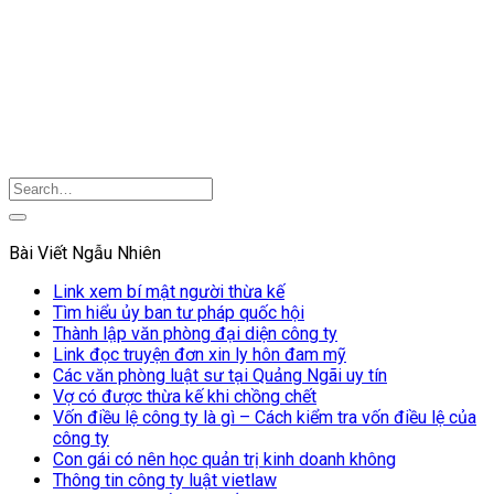
Bài Viết Ngẫu Nhiên
Link xem bí mật người thừa kế
Tìm hiểu ủy ban tư pháp quốc hội
Thành lập văn phòng đại diện công ty
Link đọc truyện đơn xin ly hôn đam mỹ
Các văn phòng luật sư tại Quảng Ngãi uy tín
Vợ có được thừa kế khi chồng chết
Vốn điều lệ công ty là gì – Cách kiểm tra vốn điều lệ của
công ty
Con gái có nên học quản trị kinh doanh không
Thông tin công ty luật vietlaw