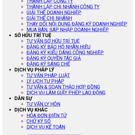
THÀNH LẬP CÔNG TY
THÀNH LẬP CHI NHÁNH CÔNG TY
GIẢI THỂ DOANH NGHIỆP
GIẢI THỂ CHI NHÁNH
THAY ĐỔI NỘI DUNG ĐĂNG KÝ DOANH NGHIỆP
MUA BÁN, SÁP NHẬP DOANH NGHIỆP
SỞ HỮU TRÍ TUỆ
TƯ VẤN SỞ HỮU TRÍ TUỆ
ĐĂNG KÝ BẢO HỘ NHÃN HIỆU
ĐĂNG KÝ KIỂU DÁNG CÔNG NGHIỆP
ĐĂNG KÝ QUYỀN TÁC GIẢ
ĐĂNG KÝ SÁNG CHẾ
DỊCH VỤ PHÁP LÝ
TƯ VẤN PHÁP LUẬT
LÝ LỊCH TƯ PHÁP
TƯ VẤN & SOẠN THẢO HỢP ĐỒNG
DỊCH VỤ LÀM GIẤY PHÉP LAO ĐỘNG
DÂN SỰ
TƯ VẤN LY HÔN
DỊCH VỤ KHÁC
HÓA ĐƠN ĐIỆN TỬ
CHỮ KÝ SỐ
DỊCH VỤ KẾ TOÁN