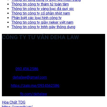
Thông tin công ty thám tử toàn tâm
Thông tin công ty vàng bạc đá quý sjc
Thông tin công ty cổ phần nhật nam
Phân biệt các loại hình công ty
Thông tin công ty giầy rieker việt nam
Thông tin công ty tnhh giày thông dụng
CÔNG TY TƯ VẤN DEHA LAW
Trụ sở: 35 Bình Sơn, Chúc Sơn, Chương Mỹ, Hà Nội
Văn phòng giao dịch: 16 Trung Yên 9A, KĐT Nam Trung Yên,
Yên Hòa, Cầu GIấy, Hà Nội
Hotline:
093.456.2586
Email:
dehalaw@gmail.com
Zalo:
https://zalo.me/0934562586
Facebook:
fb.com/dehalaw
Hóa Chất TDG
https://cacachi.vn/