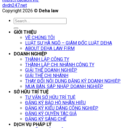
dvdn247.net
Copyright 2026 ©
Deha law
GIỚI THIỆU
VỀ CHÚNG TÔI
LUẬT SƯ HÀ NGÔ – GIÁM ĐỐC LUẬT DEHA
ABOUT DEHA LAW FIRM
DOANH NGHIỆP
THÀNH LẬP CÔNG TY
THÀNH LẬP CHI NHÁNH CÔNG TY
GIẢI THỂ DOANH NGHIỆP
GIẢI THỂ CHI NHÁNH
THAY ĐỔI NỘI DUNG ĐĂNG KÝ DOANH NGHIỆP
MUA BÁN, SÁP NHẬP DOANH NGHIỆP
SỞ HỮU TRÍ TUỆ
TƯ VẤN SỞ HỮU TRÍ TUỆ
ĐĂNG KÝ BẢO HỘ NHÃN HIỆU
ĐĂNG KÝ KIỂU DÁNG CÔNG NGHIỆP
ĐĂNG KÝ QUYỀN TÁC GIẢ
ĐĂNG KÝ SÁNG CHẾ
DỊCH VỤ PHÁP LÝ