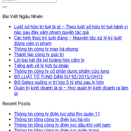
Bài Viết Ngẫu Nhiên
Luật sở hữu trí tuệ là gì – Theo luật sở hữu trí tuệ hành vi
nào sau đây xâm phạm quyền tác giả
Các hình thức kỷ luật đảng – Nguyên tắc xử lý kỷ luật
đảng viên vi phạm
Thông tin công ty may hà phong
Thành lập công ty giải trí
Lời bài hát đà lạt hoàng hôn cẩm ly
Tiếng anh về lý lịch tư pháp
Thông tin công ty cổ phần dược phẩm cửu long
BỘ LUẬT TỐ TỤNG DÂN SỰ 92/2015/QH13
Bill Gates xuống vị trí top 5 tỷ phú sau ly hôn
Quản trị kinh doanh là gì – Học quản trị kinh doanh ra làm
gì
Recent Posts
Thông tin công ty điện lực phú thọ quận 11
Thông tin tổng công ty điện lực hà nội
Thông tin tổng công ty điện lực dầu khí việt nam
Thông tin tổng công ty điện lực miền trung