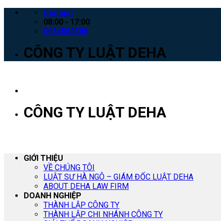
Skip
Contact
to
08:00 - 17:00
content
0934562586
CÔNG TY LUẬT DEHA
CÔNG TY LUẬT DEHA
GIỚI THIỆU
VỀ CHÚNG TÔI
LUẬT SƯ HÀ NGÔ – GIÁM ĐỐC LUẬT DEHA
ABOUT DEHA LAW FIRM
DOANH NGHIỆP
THÀNH LẬP CÔNG TY
THÀNH LẬP CHI NHÁNH CÔNG TY