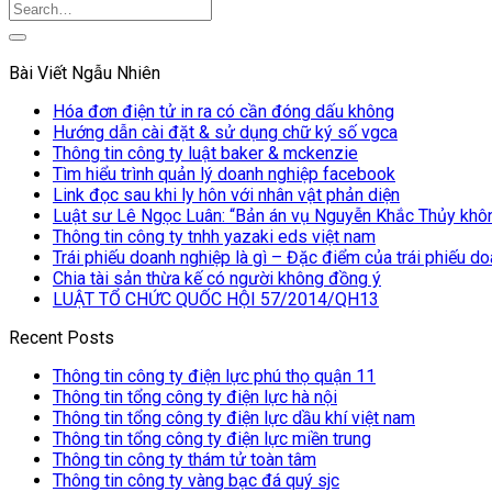
Bài Viết Ngẫu Nhiên
Hóa đơn điện tử in ra có cần đóng dấu không
Hướng dẫn cài đặt & sử dụng chữ ký số vgca
Thông tin công ty luật baker & mckenzie
Tìm hiểu trình quản lý doanh nghiệp facebook
Link đọc sau khi ly hôn với nhân vật phản diện
Luật sư Lê Ngọc Luân: “Bản án vụ Nguyễn Khắc Thủy không
Thông tin công ty tnhh yazaki eds việt nam
Trái phiếu doanh nghiệp là gì – Đặc điểm của trái phiếu d
Chia tài sản thừa kế có người không đồng ý
LUẬT TỔ CHỨC QUỐC HỘI 57/2014/QH13
Recent Posts
Thông tin công ty điện lực phú thọ quận 11
Thông tin tổng công ty điện lực hà nội
Thông tin tổng công ty điện lực dầu khí việt nam
Thông tin tổng công ty điện lực miền trung
Thông tin công ty thám tử toàn tâm
Thông tin công ty vàng bạc đá quý sjc