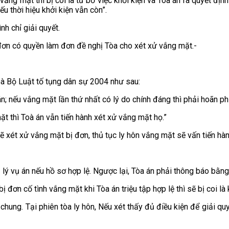
ắng mặt thì bị coi là từ bỏ việc khởi kiện và Toà án ra quyết định
ếu thời hiệu khởi kiện vẫn còn”.
nh chỉ giải quyết.
 đơn có quyền làm đơn đề nghị Tòa cho xét xử vắng mặt.-
oà Bộ Luật tố tụng dân sự 2004 như sau:
án; nếu vắng mặt lần thứ nhất có lý do chính đáng thì phải hoãn ph
ặt thì Toà án vẫn tiến hành xét xử vắng mặt họ.”
ẽ xét xử vắng mặt bị đơn, thủ tục ly hôn vắng mặt sẽ vấn tiến hà
lý vụ án nếu hồ sơ hợp lệ. Ngược lại, Tòa án phải thông báo bằng 
 bị đơn cố tình vắng mặt khi Tòa án triệu tập hợp lệ thì sẽ bị coi 
 chung. Tại phiên tòa ly hôn, Nếu xét thấy đủ điều kiện để giải q