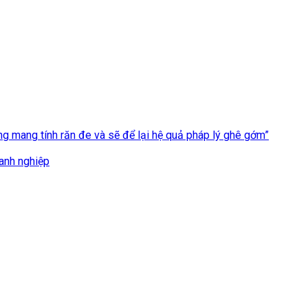
 mang tính răn đe và sẽ để lại hệ quả pháp lý ghê gớm”
oanh nghiệp