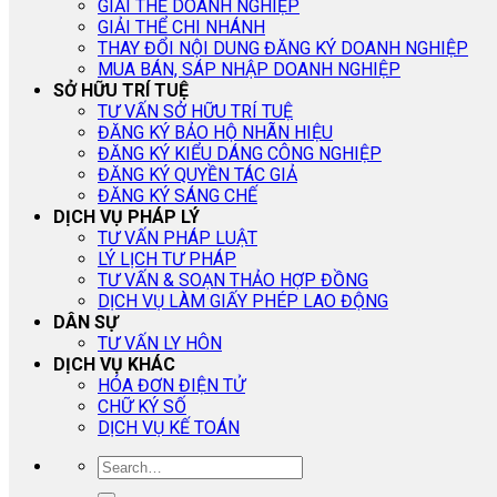
GIẢI THỂ DOANH NGHIỆP
GIẢI THỂ CHI NHÁNH
THAY ĐỔI NỘI DUNG ĐĂNG KÝ DOANH NGHIỆP
MUA BÁN, SÁP NHẬP DOANH NGHIỆP
SỞ HỮU TRÍ TUỆ
TƯ VẤN SỞ HỮU TRÍ TUỆ
ĐĂNG KÝ BẢO HỘ NHÃN HIỆU
ĐĂNG KÝ KIỂU DÁNG CÔNG NGHIỆP
ĐĂNG KÝ QUYỀN TÁC GIẢ
ĐĂNG KÝ SÁNG CHẾ
DỊCH VỤ PHÁP LÝ
TƯ VẤN PHÁP LUẬT
LÝ LỊCH TƯ PHÁP
TƯ VẤN & SOẠN THẢO HỢP ĐỒNG
DỊCH VỤ LÀM GIẤY PHÉP LAO ĐỘNG
DÂN SỰ
TƯ VẤN LY HÔN
DỊCH VỤ KHÁC
HÓA ĐƠN ĐIỆN TỬ
CHỮ KÝ SỐ
DỊCH VỤ KẾ TOÁN