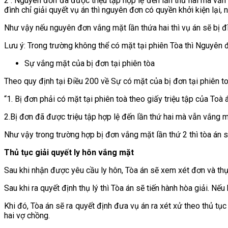
2 . Nguyên đơn đã được triệu tập hợp lệ đến lần thứ hai mà vẫn v
đình chỉ giải quyết vụ án thì nguyên đơn có quyền khởi kiện lại, n
Như vậy nếu nguyên đơn vắng mặt lần thứa hai thì vụ án sẽ bị đì
Lưu ý: Trong trường không thể có mặt tại phiên Tòa thì Nguyên
Sự vắng mặt của bị đơn tại phiên tòa
Theo quy định tại Điều 200 về Sự có mặt của bị đơn tại phiên t
“1. Bị đơn phải có mặt tại phiên toà theo giấy triệu tập của Toà 
2.Bị đơn đã được triệu tập hợp lệ đến lần thứ hai mà vẫn vắng m
Như vậy trong trường hợp bị đơn vắng mặt lần thứ 2 thì tòa án s
Thủ tục giải quyết ly hôn vắng mặt
Sau khi nhận được yêu cầu ly hôn, Tòa án sẽ xem xét đơn và thụ 
Sau khi ra quyết định thụ lý thì Tòa án sẽ tiến hành hòa giải. Nếu
Khi đó, Tòa án sẽ ra quyết định đưa vụ án ra xét xử theo thủ tục
hai vợ chồng.