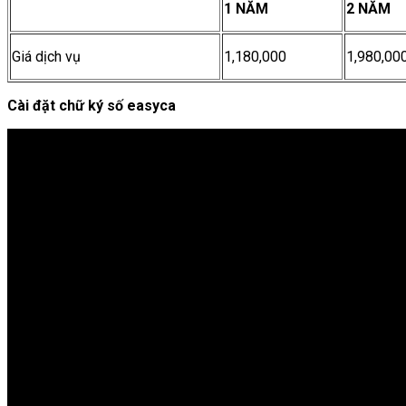
1 NĂM
2 NĂM
Giá dịch vụ
1,180,000
1,980,00
Cài đặt chữ ký số easyca