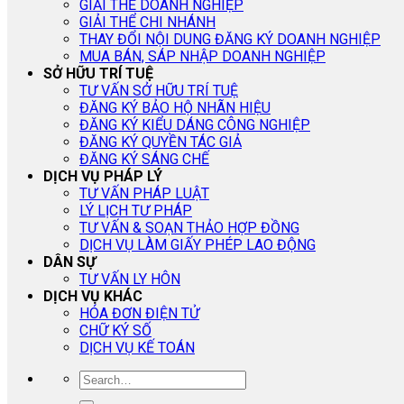
GIẢI THỂ DOANH NGHIỆP
GIẢI THỂ CHI NHÁNH
THAY ĐỔI NỘI DUNG ĐĂNG KÝ DOANH NGHIỆP
MUA BÁN, SÁP NHẬP DOANH NGHIỆP
SỞ HỮU TRÍ TUỆ
TƯ VẤN SỞ HỮU TRÍ TUỆ
ĐĂNG KÝ BẢO HỘ NHÃN HIỆU
ĐĂNG KÝ KIỂU DÁNG CÔNG NGHIỆP
ĐĂNG KÝ QUYỀN TÁC GIẢ
ĐĂNG KÝ SÁNG CHẾ
DỊCH VỤ PHÁP LÝ
TƯ VẤN PHÁP LUẬT
LÝ LỊCH TƯ PHÁP
TƯ VẤN & SOẠN THẢO HỢP ĐỒNG
DỊCH VỤ LÀM GIẤY PHÉP LAO ĐỘNG
DÂN SỰ
TƯ VẤN LY HÔN
DỊCH VỤ KHÁC
HÓA ĐƠN ĐIỆN TỬ
CHỮ KÝ SỐ
DỊCH VỤ KẾ TOÁN