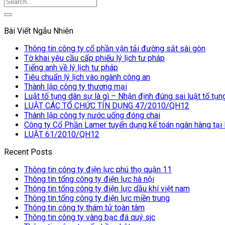
Bài Viết Ngẫu Nhiên
Thông tin công ty cổ phần vận tải đường sắt sài gòn
Tờ khai yêu cầu cấp phiếu lý lịch tư pháp
Tiếng anh về lý lịch tư pháp
Tiêu chuẩn lý lịch vào ngành công an
Thành lập công ty thương mại
Luật tố tụng dân sự là gì – Nhận định đúng sai luật tố tụ
LUẬT CÁC TỔ CHỨC TÍN DỤNG 47/2010/QH12
Thành lập công ty nước uống đóng chai
Công ty Cổ Phần Lamer tuyển dụng kế toán ngân hàng tại
LUẬT 61/2010/QH12
Recent Posts
Thông tin công ty điện lực phú thọ quận 11
Thông tin tổng công ty điện lực hà nội
Thông tin tổng công ty điện lực dầu khí việt nam
Thông tin tổng công ty điện lực miền trung
Thông tin công ty thám tử toàn tâm
Thông tin công ty vàng bạc đá quý sjc