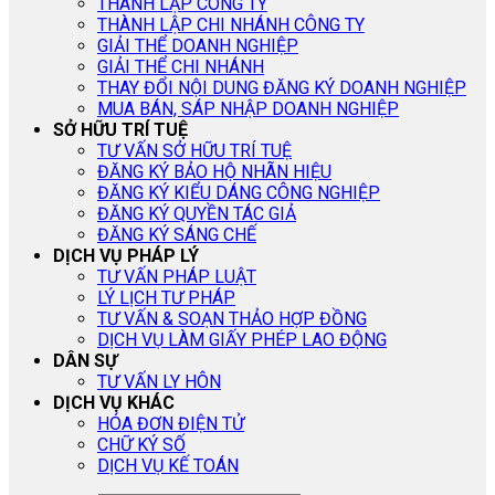
THÀNH LẬP CÔNG TY
THÀNH LẬP CHI NHÁNH CÔNG TY
GIẢI THỂ DOANH NGHIỆP
GIẢI THỂ CHI NHÁNH
THAY ĐỔI NỘI DUNG ĐĂNG KÝ DOANH NGHIỆP
MUA BÁN, SÁP NHẬP DOANH NGHIỆP
SỞ HỮU TRÍ TUỆ
TƯ VẤN SỞ HỮU TRÍ TUỆ
ĐĂNG KÝ BẢO HỘ NHÃN HIỆU
ĐĂNG KÝ KIỂU DÁNG CÔNG NGHIỆP
ĐĂNG KÝ QUYỀN TÁC GIẢ
ĐĂNG KÝ SÁNG CHẾ
DỊCH VỤ PHÁP LÝ
TƯ VẤN PHÁP LUẬT
LÝ LỊCH TƯ PHÁP
TƯ VẤN & SOẠN THẢO HỢP ĐỒNG
DỊCH VỤ LÀM GIẤY PHÉP LAO ĐỘNG
DÂN SỰ
TƯ VẤN LY HÔN
DỊCH VỤ KHÁC
HÓA ĐƠN ĐIỆN TỬ
CHỮ KÝ SỐ
DỊCH VỤ KẾ TOÁN