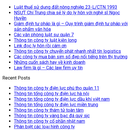
Luật thuế sử dụng đất nông nghiệp 23-L/CTN 1993
NSƯT Chí Trung chia sẻ lý do ly hôn với nghệ sĩ Ngọc
Huyền
Giám định tư pháp là gì – Quy trình giám định tư pháp với
sản phẩm văn hóa
Các văn phòng luật sư quận 7
Thông tin công ty luật kiên long
Link đọc ly hôn rồi cám ơn
Thông tin công ty chuyển phát nhanh nhất tín logistics
Các công ty mua bán sim số đẹp nổi tiếng trên thị trường
Những cuốn sách hay về kinh doanh
Law firm là gì – Các law firm uy tín
Recent Posts
Thông tin công ty điện lực phú thọ quận 11
Thông tin tổng công ty điện lực hà nội
Thông tin tổng công ty điện lực dầu khí việt nam
Thông tin tổng công ty điện lực miền trung
Thông tin công ty thám tử toàn tâm
Thông tin công ty vàng bạc đá quý sjc
Thông tin công ty cổ phần nhật nam
Phân biệt các loại hình công ty