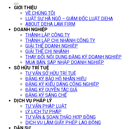
GIỚI THIỆU
VỀ CHÚNG TÔI
LUẬT SƯ HÀ NGÔ – GIÁM ĐỐC LUẬT DEHA
ABOUT DEHA LAW FIRM
DOANH NGHIỆP
THÀNH LẬP CÔNG TY
THÀNH LẬP CHI NHÁNH CÔNG TY
GIẢI THỂ DOANH NGHIỆP
GIẢI THỂ CHI NHÁNH
THAY ĐỔI NỘI DUNG ĐĂNG KÝ DOANH NGHIỆP
MUA BÁN, SÁP NHẬP DOANH NGHIỆP
SỞ HỮU TRÍ TUỆ
TƯ VẤN SỞ HỮU TRÍ TUỆ
ĐĂNG KÝ BẢO HỘ NHÃN HIỆU
ĐĂNG KÝ KIỂU DÁNG CÔNG NGHIỆP
ĐĂNG KÝ QUYỀN TÁC GIẢ
ĐĂNG KÝ SÁNG CHẾ
DỊCH VỤ PHÁP LÝ
TƯ VẤN PHÁP LUẬT
LÝ LỊCH TƯ PHÁP
TƯ VẤN & SOẠN THẢO HỢP ĐỒNG
DỊCH VỤ LÀM GIẤY PHÉP LAO ĐỘNG
DÂN SỰ