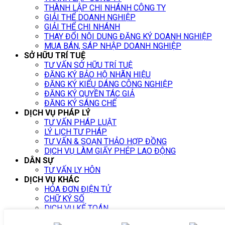
THÀNH LẬP CHI NHÁNH CÔNG TY
GIẢI THỂ DOANH NGHIỆP
GIẢI THỂ CHI NHÁNH
THAY ĐỔI NỘI DUNG ĐĂNG KÝ DOANH NGHIỆP
MUA BÁN, SÁP NHẬP DOANH NGHIỆP
SỞ HỮU TRÍ TUỆ
TƯ VẤN SỞ HỮU TRÍ TUỆ
ĐĂNG KÝ BẢO HỘ NHÃN HIỆU
ĐĂNG KÝ KIỂU DÁNG CÔNG NGHIỆP
ĐĂNG KÝ QUYỀN TÁC GIẢ
ĐĂNG KÝ SÁNG CHẾ
DỊCH VỤ PHÁP LÝ
TƯ VẤN PHÁP LUẬT
LÝ LỊCH TƯ PHÁP
TƯ VẤN & SOẠN THẢO HỢP ĐỒNG
DỊCH VỤ LÀM GIẤY PHÉP LAO ĐỘNG
DÂN SỰ
TƯ VẤN LY HÔN
DỊCH VỤ KHÁC
HÓA ĐƠN ĐIỆN TỬ
CHỮ KÝ SỐ
DỊCH VỤ KẾ TOÁN