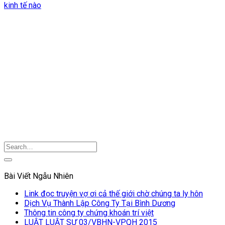
kinh tế nào
Bài Viết Ngẫu Nhiên
Link đọc truyện vợ ơi cả thế giới chờ chúng ta ly hôn
Dịch Vụ Thành Lập Công Ty Tại Bình Dương
Thông tin công ty chứng khoán trí việt
LUẬT LUẬT SƯ 03/VBHN-VPQH 2015