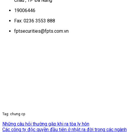
Châu , TP Đà Nẵng
19006446
Fax: 0236 3553 888
fptsecurities@fpts.com.vn
Tag: chưng cp
Những câu hỏi thường gặp khi ra tòa ly hôn
Các công ty độc quyền đầu tiên ở nhật ra đời trong các ngành