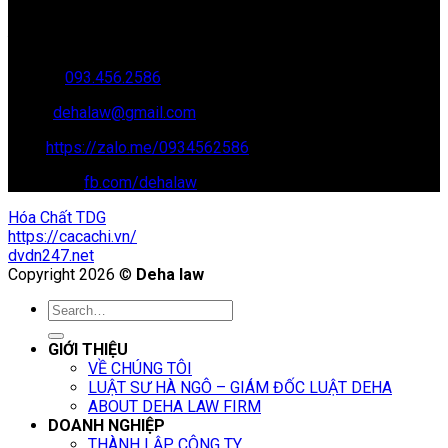
Văn phòng giao dịch: 16 Trung Yên 9A, KĐT Nam Trung Yên,
Yên Hòa, Cầu GIấy, Hà Nội
Hotline:
093.456.2586
Email:
dehalaw@gmail.com
Zalo:
https://zalo.me/0934562586
Facebook:
fb.com/dehalaw
Hóa Chất TDG
https://cacachi.vn/
dvdn247.net
Copyright 2026 ©
Deha law
GIỚI THIỆU
VỀ CHÚNG TÔI
LUẬT SƯ HÀ NGÔ – GIÁM ĐỐC LUẬT DEHA
ABOUT DEHA LAW FIRM
DOANH NGHIỆP
THÀNH LẬP CÔNG TY