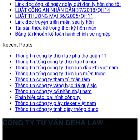
Link đọc ông xã ngày ngày gửi đơn ly hôn cho tôi
LUẬT CÔNG AN NHÂN DÂN 37/2018/QH14
LUẬT THƯƠNG MẠI 36/2005/QH11
Link đọc truyện triền miên sau ly hôn
Tài sản thừa kế trong thời kỳ hôn nhân
Bảng tài khoản kế toán hành chính sự nghiệp
Recent Posts
Thông tin công ty điện lực phú thọ quận 11
Thông tin tổng công ty điện lực hà nội
Thông tin tổng công ty điện lực dầu khí việt nam
Thông tin tổng công ty điện lực miền trung
Thông tin công ty thám tử toàn tâm
Thông tin công ty vàng bạc đá quý sjc
Thông tin công ty cổ phần nhật nam
Phân biệt các loại hình công ty
Thông tin công ty giầy rieker việt nam
Thông tin công ty tnhh giày thông dụng
CÔNG TY TƯ VẤN DEHA LAW
Trụ sở: 35 Bình Sơn, Chúc Sơn, Chương Mỹ, Hà Nội