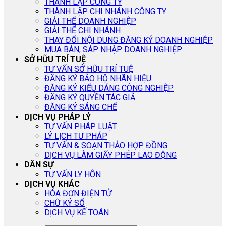
THÀNH LẬP CÔNG TY
THÀNH LẬP CHI NHÁNH CÔNG TY
GIẢI THỂ DOANH NGHIỆP
GIẢI THỂ CHI NHÁNH
THAY ĐỔI NỘI DUNG ĐĂNG KÝ DOANH NGHIỆP
MUA BÁN, SÁP NHẬP DOANH NGHIỆP
SỞ HỮU TRÍ TUỆ
TƯ VẤN SỞ HỮU TRÍ TUỆ
ĐĂNG KÝ BẢO HỘ NHÃN HIỆU
ĐĂNG KÝ KIỂU DÁNG CÔNG NGHIỆP
ĐĂNG KÝ QUYỀN TÁC GIẢ
ĐĂNG KÝ SÁNG CHẾ
DỊCH VỤ PHÁP LÝ
TƯ VẤN PHÁP LUẬT
LÝ LỊCH TƯ PHÁP
TƯ VẤN & SOẠN THẢO HỢP ĐỒNG
DỊCH VỤ LÀM GIẤY PHÉP LAO ĐỘNG
DÂN SỰ
TƯ VẤN LY HÔN
DỊCH VỤ KHÁC
HÓA ĐƠN ĐIỆN TỬ
CHỮ KÝ SỐ
DỊCH VỤ KẾ TOÁN