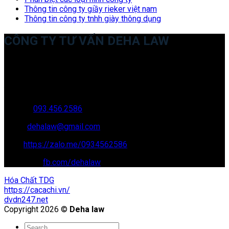
Thông tin công ty giầy rieker việt nam
Thông tin công ty tnhh giày thông dụng
CÔNG TY TƯ VẤN DEHA LAW
Trụ sở: 35 Bình Sơn, Chúc Sơn, Chương Mỹ, Hà Nội
Văn phòng giao dịch: 16 Trung Yên 9A, KĐT Nam Trung Yên,
Yên Hòa, Cầu GIấy, Hà Nội
Hotline:
093.456.2586
Email:
dehalaw@gmail.com
Zalo:
https://zalo.me/0934562586
Facebook:
fb.com/dehalaw
Hóa Chất TDG
https://cacachi.vn/
dvdn247.net
Copyright 2026 ©
Deha law