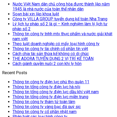
Nước Việt Nam dân chủ cộng hòa được thành lập năm
1945 là nhà nước của toàn thể nhân dân
Soạn bài xin lập khoa luật
Công ty VILLA GROUP tuyển dụng kế toán Nha Trang
Lý lịch tư pháp số 2 là gì – Kinh nghiệm làm lý lịch tư
pháp số 2
Thông tin công ty tnhh mtv thực phẩm và nước giải khát
nam việt
Theo luật doanh nghiệp có mấy loại hình công ty
Thông tin công ty tài chính cổ phần tín việt
Cách chia tài sản thừa kế không có di chúc
THE ADORA TUYỂN DỤNG 2 VỊ TRÍ KẾ TOÁN
Cách giành quyền nuôi 2 con khi ly hôn
Recent Posts
Thông tin công ty điện lực phú thọ quận 11
Thông tin tổng công ty điện lực hà nội
Thông tin tổng công ty điện lực dầu khí việt nam
Thông tin tổng công ty điện lực miền trung
Thông tin công ty thám tử toàn tâm
Thông tin công ty vàng bạc đá quý sjc
Thông tin công ty cổ phần nhật nam
Phân biệt các loại hình công ty