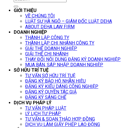
GIỚI THIỆU
VỀ CHÚNG TÔI
LUẬT SƯ HÀ NGÔ – GIÁM ĐỐC LUẬT DEHA
ABOUT DEHA LAW FIRM
DOANH NGHIỆP
THÀNH LẬP CÔNG TY
THÀNH LẬP CHI NHÁNH CÔNG TY
GIẢI THỂ DOANH NGHIỆP
GIẢI THỂ CHI NHÁNH
THAY ĐỔI NỘI DUNG ĐĂNG KÝ DOANH NGHIỆP
MUA BÁN, SÁP NHẬP DOANH NGHIỆP
SỞ HỮU TRÍ TUỆ
TƯ VẤN SỞ HỮU TRÍ TUỆ
ĐĂNG KÝ BẢO HỘ NHÃN HIỆU
ĐĂNG KÝ KIỂU DÁNG CÔNG NGHIỆP
ĐĂNG KÝ QUYỀN TÁC GIẢ
ĐĂNG KÝ SÁNG CHẾ
DỊCH VỤ PHÁP LÝ
TƯ VẤN PHÁP LUẬT
LÝ LỊCH TƯ PHÁP
TƯ VẤN & SOẠN THẢO HỢP ĐỒNG
DỊCH VỤ LÀM GIẤY PHÉP LAO ĐỘNG