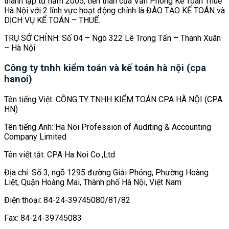
thành lập từ năm 2005, tiền thân của Văn Phòng Kế Toán Thuế
Hà Nội với 2 lĩnh vực hoạt động chính là ĐÀO TẠO KẾ TOÁN và
DỊCH VỤ KẾ TOÁN – THUẾ.
TRỤ SỞ CHÍNH: Số 04 – Ngõ 322 Lê Trọng Tấn – Thanh Xuân
– Hà Nội
Công ty tnhh kiểm toán và kế toán hà nội (cpa
hanoi)
Tên tiếng Việt: CÔNG TY TNHH KIỂM TOÁN CPA HÀ NỘI (CPA
HN)
Tên tiếng Anh: Ha Noi Profession of Auditing & Accounting
Company Limited
Tên viết tắt: CPA Ha Noi Co.,Ltd
Địa chỉ: Số 3, ngõ 1295 đường Giải Phóng, Phường Hoàng
Liệt, Quận Hoàng Mai, Thành phố Hà Nội, Việt Nam
Điện thoại: 84-24-39745080/81/82
Fax: 84-24-39745083