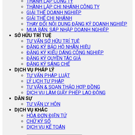
THÀNH LẬP CÔNG TY
THÀNH LẬP CHI NHÁNH CÔNG TY
GIẢI THỂ DOANH NGHIỆP
GIẢI THỂ CHI NHÁNH
THAY ĐỔI NỘI DUNG ĐĂNG KÝ DOANH NGHIỆP
MUA BÁN, SÁP NHẬP DOANH NGHIỆP
SỞ HỮU TRÍ TUỆ
TƯ VẤN SỞ HỮU TRÍ TUỆ
ĐĂNG KÝ BẢO HỘ NHÃN HIỆU
ĐĂNG KÝ KIỂU DÁNG CÔNG NGHIỆP
ĐĂNG KÝ QUYỀN TÁC GIẢ
ĐĂNG KÝ SÁNG CHẾ
DỊCH VỤ PHÁP LÝ
TƯ VẤN PHÁP LUẬT
LÝ LỊCH TƯ PHÁP
TƯ VẤN & SOẠN THẢO HỢP ĐỒNG
DỊCH VỤ LÀM GIẤY PHÉP LAO ĐỘNG
DÂN SỰ
TƯ VẤN LY HÔN
DỊCH VỤ KHÁC
HÓA ĐƠN ĐIỆN TỬ
CHỮ KÝ SỐ
DỊCH VỤ KẾ TOÁN