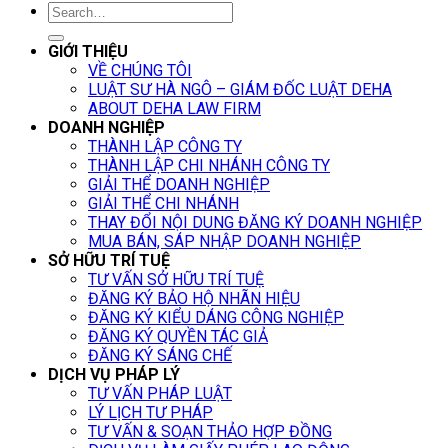
GIỚI THIỆU
VỀ CHÚNG TÔI
LUẬT SƯ HÀ NGÔ – GIÁM ĐỐC LUẬT DEHA
ABOUT DEHA LAW FIRM
DOANH NGHIỆP
THÀNH LẬP CÔNG TY
THÀNH LẬP CHI NHÁNH CÔNG TY
GIẢI THỂ DOANH NGHIỆP
GIẢI THỂ CHI NHÁNH
THAY ĐỔI NỘI DUNG ĐĂNG KÝ DOANH NGHIỆP
MUA BÁN, SÁP NHẬP DOANH NGHIỆP
SỞ HỮU TRÍ TUỆ
TƯ VẤN SỞ HỮU TRÍ TUỆ
ĐĂNG KÝ BẢO HỘ NHÃN HIỆU
ĐĂNG KÝ KIỂU DÁNG CÔNG NGHIỆP
ĐĂNG KÝ QUYỀN TÁC GIẢ
ĐĂNG KÝ SÁNG CHẾ
DỊCH VỤ PHÁP LÝ
TƯ VẤN PHÁP LUẬT
LÝ LỊCH TƯ PHÁP
TƯ VẤN & SOẠN THẢO HỢP ĐỒNG