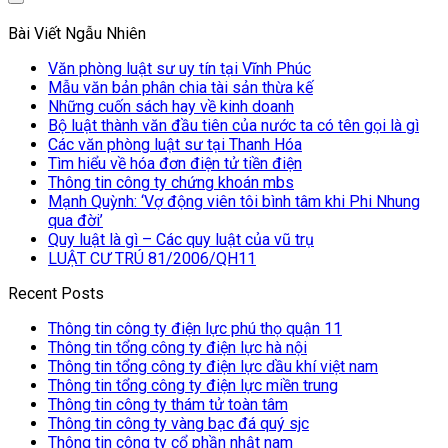
Bài Viết Ngẫu Nhiên
Văn phòng luật sư uy tín tại Vĩnh Phúc
Mẫu văn bản phân chia tài sản thừa kế
Những cuốn sách hay về kinh doanh
Bộ luật thành văn đầu tiên của nước ta có tên gọi là gì
Các văn phòng luật sư tại Thanh Hóa
Tìm hiểu về hóa đơn điện tử tiền điện
Thông tin công ty chứng khoán mbs
Mạnh Quỳnh: ‘Vợ động viên tôi bình tâm khi Phi Nhung
qua đời’
Quy luật là gì – Các quy luật của vũ trụ
LUẬT CƯ TRÚ 81/2006/QH11
Recent Posts
Thông tin công ty điện lực phú thọ quận 11
Thông tin tổng công ty điện lực hà nội
Thông tin tổng công ty điện lực dầu khí việt nam
Thông tin tổng công ty điện lực miền trung
Thông tin công ty thám tử toàn tâm
Thông tin công ty vàng bạc đá quý sjc
Thông tin công ty cổ phần nhật nam