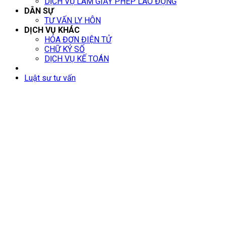
DỊCH VỤ LÀM GIẤY PHÉP LAO ĐỘNG
DÂN SỰ
TƯ VẤN LY HÔN
DỊCH VỤ KHÁC
HÓA ĐƠN ĐIỆN TỬ
CHỮ KÝ SỐ
DỊCH VỤ KẾ TOÁN
Luật sư tư vấn