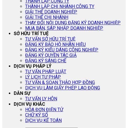
THÀNH LẬP CÔNG TY
THÀNH LẬP CHI NHÁNH CÔNG TY
GIẢI THỂ DOANH NGHIỆP
GIẢI THỂ CHI NHÁNH
THAY ĐỔI NỘI DUNG ĐĂNG KÝ DOANH NGHIỆP
MUA BÁN, SÁP NHẬP DOANH NGHIỆP
SỞ HỮU TRÍ TUỆ
TƯ VẤN SỞ HỮU TRÍ TUỆ
ĐĂNG KÝ BẢO HỘ NHÃN HIỆU
ĐĂNG KÝ KIỂU DÁNG CÔNG NGHIỆP
ĐĂNG KÝ QUYỀN TÁC GIẢ
ĐĂNG KÝ SÁNG CHẾ
DỊCH VỤ PHÁP LÝ
TƯ VẤN PHÁP LUẬT
LÝ LỊCH TƯ PHÁP
TƯ VẤN & SOẠN THẢO HỢP ĐỒNG
DỊCH VỤ LÀM GIẤY PHÉP LAO ĐỘNG
DÂN SỰ
TƯ VẤN LY HÔN
DỊCH VỤ KHÁC
HÓA ĐƠN ĐIỆN TỬ
CHỮ KÝ SỐ
DỊCH VỤ KẾ TOÁN