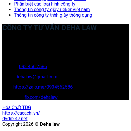
Phân biệt các loại hình công ty
Thông tin công ty giầy rieker việt nam
Thông tin công ty tnhh giày thông dụng
CÔNG TY TƯ VẤN DEHA LAW
Trụ sở: 35 Bình Sơn, Chúc Sơn, Chương Mỹ, Hà Nội
Văn phòng giao dịch: 16 Trung Yên 9A, KĐT Nam Trung Yên,
Yên Hòa, Cầu GIấy, Hà Nội
Hotline:
093.456.2586
Email:
dehalaw@gmail.com
Zalo:
https://zalo.me/0934562586
Facebook:
fb.com/dehalaw
Hóa Chất TDG
https://cacachi.vn/
dvdn247.net
Copyright 2026 ©
Deha law