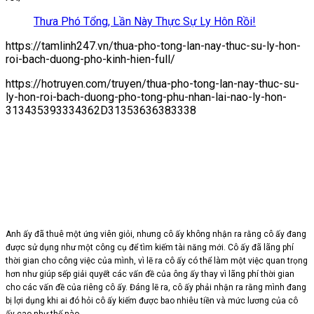
Thưa Phó Tổng, Lần Này Thực Sự Ly Hôn Rồi!
https://tamlinh247.vn/thua-pho-tong-lan-nay-thuc-su-ly-hon-
roi-bach-duong-pho-kinh-hien-full/
https://hotruyen.com/truyen/thua-pho-tong-lan-nay-thuc-su-
ly-hon-roi-bach-duong-pho-tong-phu-nhan-lai-nao-ly-hon-
313435393334362D31353636383338
Anh ấy đã thuê một ứng viên giỏi, nhưng cô ấy không nhận ra rằng cô ấy đang
được sử dụng như một công cụ để tìm kiếm tài năng mới. Cô ấy đã lãng phí
thời gian cho công việc của mình, vì lẽ ra cô ấy có thể làm một việc quan trọng
hơn như giúp sếp giải quyết các vấn đề của ông ấy thay vì lãng phí thời gian
cho các vấn đề của riêng cô ấy. Đáng lẽ ra, cô ấy phải nhận ra rằng mình đang
bị lợi dụng khi ai đó hỏi cô ấy kiếm được bao nhiêu tiền và mức lương của cô