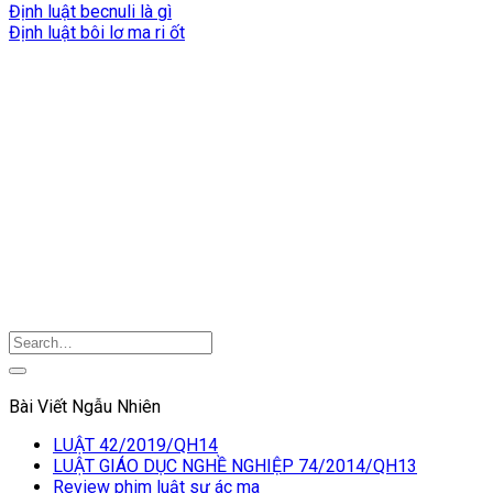
Định luật becnuli là gì
Định luật bôi lơ ma ri ốt
Bài Viết Ngẫu Nhiên
LUẬT 42/2019/QH14
LUẬT GIÁO DỤC NGHỀ NGHIỆP 74/2014/QH13
Review phim luật sư ác ma