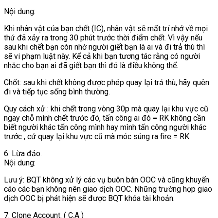
Nội dung:
Khi nhân vật của bạn chết (IC), nhân vật sẽ mất trí nhớ về mọi
thứ đã xảy ra trong 30 phút trước thời điểm chết. Vì vậy nếu
sau khi chết bạn còn nhớ người giết bạn là ai và đi trả thù thì
sẽ vi phạm luật này. Kể cả khi bạn tương tác rằng có người
nhắc cho bạn ai đã giết bạn thì đó là điều không thể.
Chốt: sau khi chết không được phép quay lại trả thù, hãy quên
đi và tiếp tục sống bình thường.
Quy cách xử : khi chết trong vòng 30p mà quay lại khu vực cũ
ngay chỗ mình chết trước đó, tấn công ai đó = RK không cần
biết người khác tấn công mình hay mình tấn công người khác
trước , cứ quay lại khu vực cũ mà móc súng ra fire = RK
6. Lừa đảo.
Nội dung:
Lưu ý: BQT không xử lý các vụ buôn bán OOC và cũng khuyến
cáo các bạn không nên giao dịch OOC. Những trường hợp giao
dịch OOC bị phát hiện sẽ được BQT khóa tài khoản.
7. Clone Account. ( C.A )