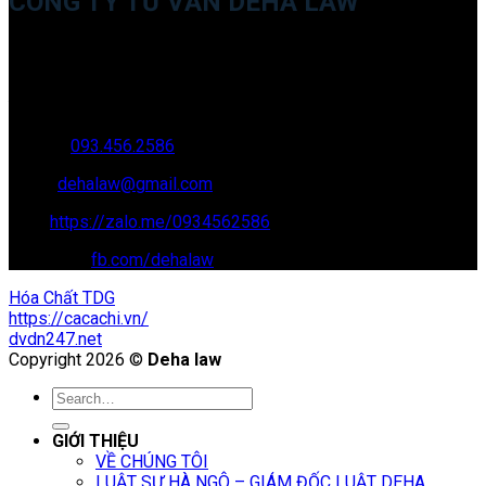
CÔNG TY TƯ VẤN DEHA LAW
Trụ sở: 35 Bình Sơn, Chúc Sơn, Chương Mỹ, Hà Nội
Văn phòng giao dịch: 16 Trung Yên 9A, KĐT Nam Trung Yên,
Yên Hòa, Cầu GIấy, Hà Nội
Hotline:
093.456.2586
Email:
dehalaw@gmail.com
Zalo:
https://zalo.me/0934562586
Facebook:
fb.com/dehalaw
Hóa Chất TDG
https://cacachi.vn/
dvdn247.net
Copyright 2026 ©
Deha law
GIỚI THIỆU
VỀ CHÚNG TÔI
LUẬT SƯ HÀ NGÔ – GIÁM ĐỐC LUẬT DEHA