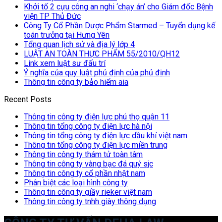
Khởi tố 2 cựu công an nghi ‘chạy án’ cho Giám đốc Bệnh
viện TP Thủ Đức
Công Ty Cổ Phần Dược Phẩm Starmed – Tuyển dụng kế
toán trưởng tại Hưng Yên
Tổng quan lịch sử và địa lý lớp 4
LUẬT AN TOÀN THỰC PHẨM 55/2010/QH12
Link xem luật sư đấu trí
Ý nghĩa của quy luật phủ định của phủ định
Thông tin công ty bảo hiểm aia
Recent Posts
Thông tin công ty điện lực phú thọ quận 11
Thông tin tổng công ty điện lực hà nội
Thông tin tổng công ty điện lực dầu khí việt nam
Thông tin tổng công ty điện lực miền trung
Thông tin công ty thám tử toàn tâm
Thông tin công ty vàng bạc đá quý sjc
Thông tin công ty cổ phần nhật nam
Phân biệt các loại hình công ty
Thông tin công ty giầy rieker việt nam
Thông tin công ty tnhh giày thông dụng