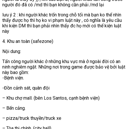
người đó đã có /md thì bạn không cần phải /md lại
lưu ý 2 : khi người khác trốn trong chỗ tối mà bạn ko thể nhìn
thấy được họ thì họ ko vi phạm luật này , có nghĩa là yêu cầu
khi kiện DM thì bạn phải nhìn thấy đc họ mới có thể kiện luật
này
4. Khu an toàn (safezone)
Nội dung:
Tấn công người khác ở những khu vực mà ở ngoài đời có an
ninh nghiêm ngặt. Những nơi trong game được bảo vệ bởi luật
này bao gồm:
-Bệnh viện.
-Đồn cảnh sát, quân đội
– Khu chợ mall. (bên Los Santos, cạnh bệnh viện)
– Bến cảng.
– pizza/truck thuyền/truck xe
– Tòa thị chính. (city hall)