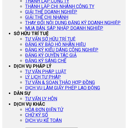
THÀNH LẬP CÔNG TY
THÀNH LẬP CHI NHÁNH CÔNG TY
GIẢI THỂ DOANH NGHIỆP
GIẢI THỂ CHI NHÁNH
THAY ĐỔI NỘI DUNG ĐĂNG KÝ DOANH NGHIỆP
MUA BÁN, SÁP NHẬP DOANH NGHIỆP
SỞ HỮU TRÍ TUỆ
TƯ VẤN SỞ HỮU TRÍ TUỆ
ĐĂNG KÝ BẢO HỘ NHÃN HIỆU
ĐĂNG KÝ KIỂU DÁNG CÔNG NGHIỆP
ĐĂNG KÝ QUYỀN TÁC GIẢ
ĐĂNG KÝ SÁNG CHẾ
DỊCH VỤ PHÁP LÝ
TƯ VẤN PHÁP LUẬT
LÝ LỊCH TƯ PHÁP
TƯ VẤN & SOẠN THẢO HỢP ĐỒNG
DỊCH VỤ LÀM GIẤY PHÉP LAO ĐỘNG
DÂN SỰ
TƯ VẤN LY HÔN
DỊCH VỤ KHÁC
HÓA ĐƠN ĐIỆN TỬ
CHỮ KÝ SỐ
DỊCH VỤ KẾ TOÁN