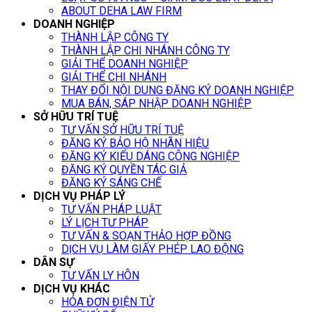
ABOUT DEHA LAW FIRM
DOANH NGHIỆP
THÀNH LẬP CÔNG TY
THÀNH LẬP CHI NHÁNH CÔNG TY
GIẢI THỂ DOANH NGHIỆP
GIẢI THỂ CHI NHÁNH
THAY ĐỔI NỘI DUNG ĐĂNG KÝ DOANH NGHIỆP
MUA BÁN, SÁP NHẬP DOANH NGHIỆP
SỞ HỮU TRÍ TUỆ
TƯ VẤN SỞ HỮU TRÍ TUỆ
ĐĂNG KÝ BẢO HỘ NHÃN HIỆU
ĐĂNG KÝ KIỂU DÁNG CÔNG NGHIỆP
ĐĂNG KÝ QUYỀN TÁC GIẢ
ĐĂNG KÝ SÁNG CHẾ
DỊCH VỤ PHÁP LÝ
TƯ VẤN PHÁP LUẬT
LÝ LỊCH TƯ PHÁP
TƯ VẤN & SOẠN THẢO HỢP ĐỒNG
DỊCH VỤ LÀM GIẤY PHÉP LAO ĐỘNG
DÂN SỰ
TƯ VẤN LY HÔN
DỊCH VỤ KHÁC
HÓA ĐƠN ĐIỆN TỬ