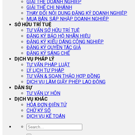
GIẢI THỂ DOANH NGHIỆP
GIẢI THỂ CHI NHÁNH
THAY ĐỔI NỘI DUNG ĐĂNG KÝ DOANH NGHIỆP
MUA BÁN, SÁP NHẬP DOANH NGHIỆP
SỞ HỮU TRÍ TUỆ
TƯ VẤN SỞ HỮU TRÍ TUỆ
ĐĂNG KÝ BẢO HỘ NHÃN HIỆU
ĐĂNG KÝ KIỂU DÁNG CÔNG NGHIỆP
ĐĂNG KÝ QUYỀN TÁC GIẢ
ĐĂNG KÝ SÁNG CHẾ
DỊCH VỤ PHÁP LÝ
TƯ VẤN PHÁP LUẬT
LÝ LỊCH TƯ PHÁP
TƯ VẤN & SOẠN THẢO HỢP ĐỒNG
DỊCH VỤ LÀM GIẤY PHÉP LAO ĐỘNG
DÂN SỰ
TƯ VẤN LY HÔN
DỊCH VỤ KHÁC
HÓA ĐƠN ĐIỆN TỬ
CHỮ KÝ SỐ
DỊCH VỤ KẾ TOÁN