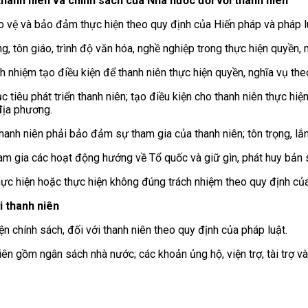
thanh niên và chính sách của Nhà nước đối với thanh niên
ảo vệ và bảo đảm thực hiện theo quy định của Hiến pháp và pháp l
ng, tôn giáo, trình độ văn hóa, nghề nghiệp trong thực hiện quyền, 
ch nhiệm tạo điều kiện để thanh niên thực hiện quyền, nghĩa vụ th
iêu phát triển thanh niên; tạo điều kiện cho thanh niên thực hiện
địa phương.
hanh niên phải bảo đảm sự tham gia của thanh niên; tôn trọng, lắ
ham gia các hoạt động hướng về Tổ quốc và giữ gìn, phát huy bản 
thực hiện hoặc thực hiện không đúng trách nhiệm theo quy định của
i thanh niên
 chính sách, đối với thanh niên theo quy định của pháp luật.
iên gồm ngân sách nhà nước; các khoản ủng hộ, viện trợ, tài trợ 