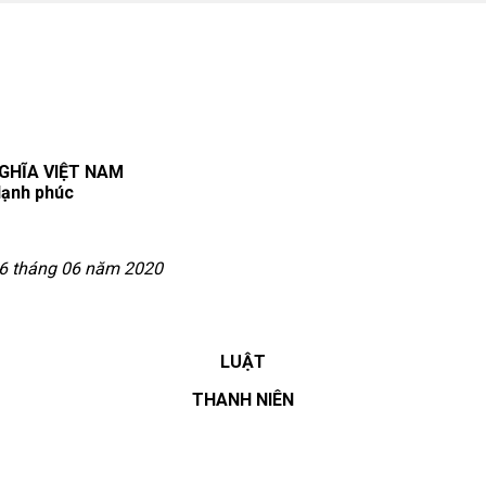
GHĨA VIỆT NAM
Hạnh ph
ú
c
6
tháng
06
năm
2020
LUẬT
THANH NIÊN