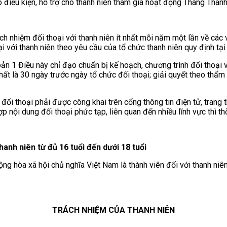
 điều kiện, hỗ trợ cho thanh niên tham gia hoạt động Tháng Thanh
ch nhiệm đối thoại với thanh niên ít nhất mỗi năm một lần về các
i với thanh niên theo yêu cầu của tổ chức thanh niên quy định tại
oản 1 Điều này chỉ đạo chuẩn bị kế hoạch, chương trình đối thoại v
nhất là 30 ngày trước ngày tổ chức đối thoại; giải quyết theo thẩ
 đối thoại phải được công khai trên cổng thông tin điện tử, trang 
ợp nội dung đối thoại phức tạp, liên quan đến nhiều lĩnh vực thì th
hanh niên từ đủ 16 tuổi đến dưới 18 tuổi
 hòa xã hội chủ nghĩa Việt Nam là thành viên đối với thanh niên 
TRÁCH NHIỆM CỦA THANH NIÊN