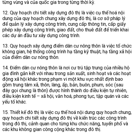
từng vùng và của quốc gia trong từng thời kỳ.
12. Quy hoạch chi tiết xây dựng đô thị là việc cụ thể hoá nội
dung của quy hoạch chung xây dựng đô thị, là cơ sở pháp lý
để quản lý xây dựng công trình, cung cấp thông tin, cấp giấy
phép xây dựng công trình, giao đất, cho thuê đất để triển khai
các dự án đầu tư xây dựng công trình.
13. Quy hoạch xây dựng điểm dân c­ư nông thôn là việc tổ chức
không gian, hệ thống công trình hạ tầng kỹ thuật, hạ tầng xã hội
của điểm dân cư nông thôn.
14. Điểm dân cư nông thôn là nơi cư trú tập trung của nhiều hộ
gia đình gắn kết với nhau trong sản xuất, sinh hoạt và các hoạt
động xã hội khác trong phạm vi một khu vực nhất định bao
gồm trung tâm xã, thôn, làng, ấp, bản, buôn, phum, sóc (sau
đây gọi chung là thôn) được hình thành do điều kiện tự nhiên,
điều kiện kinh tế – xã hội, văn hoá, phong tục, tập quán và các
yếu tố khác.
15. Thiết kế đô thị là việc cụ thể hoá nội dung quy hoạch chung,
quy hoạch chi tiết xây dựng đô thị về kiến trúc các công trình
trong đô thị, cảnh quan cho từng khu chức năng, tuyến phố và
các khu không gian công cộng khác trong đô thị.