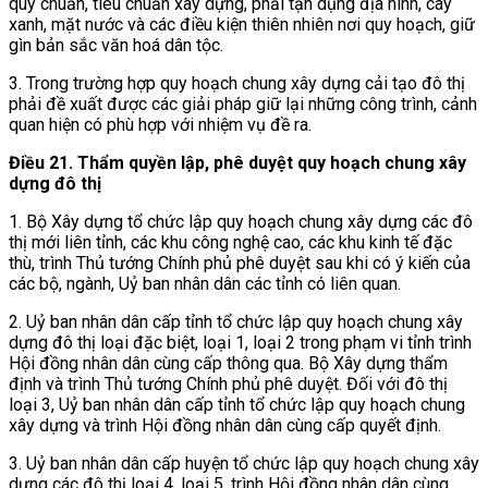
quy chuẩn, tiêu chuẩn xây dựng, phải tận dụng địa hình, cây
xanh, mặt nước và các điều kiện thiên nhiên nơi quy hoạch, giữ
gìn bản sắc văn hoá dân tộc.
3. Trong trường hợp quy hoạch chung xây dựng cải tạo đô thị
phải đề xuất được các giải pháp giữ lại những công trình, cảnh
quan hiện có phù hợp với nhiệm vụ đề ra.
Điều 21.
Thẩm quyền lập, phê duyệt quy hoạch chung xây
dựng đô thị
1. Bộ Xây dựng tổ chức lập quy hoạch chung xây dựng các đô
thị mới liên tỉnh, các khu công nghệ cao, các khu kinh tế đặc
thù, trình Thủ tướng Chính phủ phê duyệt sau khi có ý kiến của
các bộ, ngành, Uỷ ban nhân dân các tỉnh có liên quan.
2. Uỷ ban nhân dân cấp tỉnh tổ chức lập quy hoạch chung xây
dựng đô thị loại đặc biệt, loại 1, loại 2 trong phạm vi tỉnh trình
Hội đồng nhân dân cùng cấp thông qua. Bộ Xây dựng thẩm
định và trình Thủ tướng Chính phủ phê duyệt. Đối với đô thị
loại 3, Uỷ ban nhân dân cấp tỉnh tổ chức lập quy hoạch chung
xây dựng và trình Hội đồng nhân dân cùng cấp quyết định.
3. Uỷ ban nhân dân cấp huyện tổ chức lập quy hoạch chung xây
dựng các đô thị loại 4, loại 5, trình Hội đồng nhân dân cùng