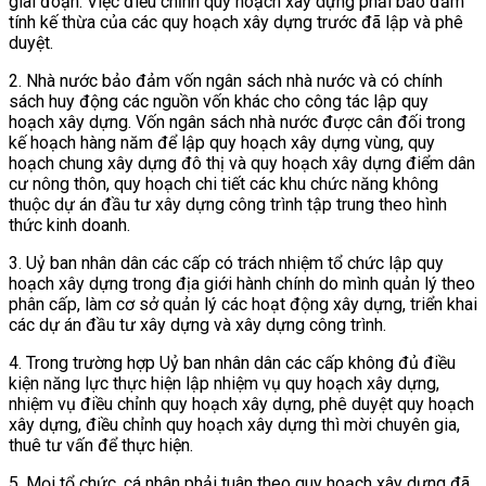
giai đoạn. Việc điều chỉnh quy hoạch xây dựng phải bảo đảm
tính kế thừa của các quy hoạch xây dựng trước đã lập và phê
duyệt.
2. Nhà nước bảo đảm vốn ngân sách nhà nước và có chính
sách huy động các nguồn vốn khác cho công tác lập quy
hoạch xây dựng. Vốn ngân sách nhà nước được cân đối trong
kế hoạch hàng năm để lập quy hoạch xây dựng vùng, quy
hoạch chung xây dựng đô thị và quy hoạch xây dựng điểm dân
cư nông thôn, quy hoạch chi tiết các khu chức năng không
thuộc dự án đầu tư xây dựng công trình tập trung theo hình
thức kinh doanh.
3. Uỷ ban nhân dân các cấp có trách nhiệm tổ chức lập quy
hoạch xây dựng trong địa giới hành chính do mình quản lý theo
phân cấp, làm cơ sở quản lý các hoạt động xây dựng, triển khai
các dự án đầu tư xây dựng và xây dựng công trình.
4. Trong trường hợp Uỷ ban nhân dân các cấp không đủ điều
kiện năng lực thực hiện lập nhiệm vụ quy hoạch xây dựng,
nhiệm vụ điều chỉnh quy hoạch xây dựng, phê duyệt quy hoạch
xây dựng, điều chỉnh quy hoạch xây dựng thì mời chuyên gia,
thuê tư vấn để thực hiện.
5. Mọi tổ chức, cá nhân phải tuân theo quy hoạch xây dựng đã