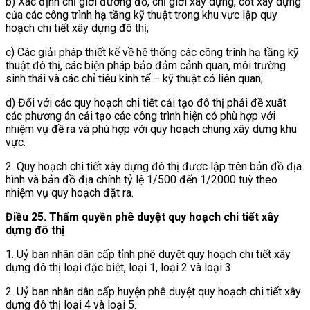
b) Xác định chỉ giới đường đỏ, chỉ giới xây dựng, cốt xây dựng
của các công trình hạ tầng kỹ thuật trong khu vực lập quy
hoạch chi tiết xây dựng đô thị;
c) Các giải pháp thiết kế về hệ thống các công trình hạ tầng kỹ
thuật đô thị, các biện pháp bảo đảm cảnh quan, môi trường
sinh thái và các chỉ tiêu kinh tế – kỹ thuật có liên quan;
d) Đối với các quy hoạch chi tiết cải tạo đô thị phải đề xuất
các phương án cải tạo các công trình hiện có phù hợp với
nhiệm vụ đề ra và phù hợp với quy hoạch chung xây dựng khu
vực.
2. Quy hoạch chi tiết xây dựng đô thị được lập trên bản đồ địa
hình và bản đồ địa chính tỷ lệ 1/500 đến 1/2000 tuỳ theo
nhiệm vụ quy hoạch đặt ra.
Điều 25.
Thẩm quyền phê duyệt quy hoạch chi tiết xây
dựng đô thị
1. Uỷ ban nhân dân cấp tỉnh phê duyệt quy hoạch chi tiết xây
dựng đô thị loại đặc biệt, loại 1, loại 2 và loại 3.
2. Uỷ ban nhân dân cấp huyện phê duyệt quy hoạch chi tiết xây
dựng đô thị loại 4 và loại 5.