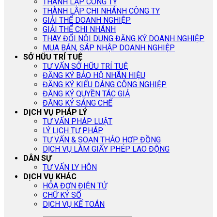
THÀNH LẬP CÔNG TY
THÀNH LẬP CHI NHÁNH CÔNG TY
GIẢI THỂ DOANH NGHIỆP
GIẢI THỂ CHI NHÁNH
THAY ĐỔI NỘI DUNG ĐĂNG KÝ DOANH NGHIỆP
MUA BÁN, SÁP NHẬP DOANH NGHIỆP
SỞ HỮU TRÍ TUỆ
TƯ VẤN SỞ HỮU TRÍ TUỆ
ĐĂNG KÝ BẢO HỘ NHÃN HIỆU
ĐĂNG KÝ KIỂU DÁNG CÔNG NGHIỆP
ĐĂNG KÝ QUYỀN TÁC GIẢ
ĐĂNG KÝ SÁNG CHẾ
DỊCH VỤ PHÁP LÝ
TƯ VẤN PHÁP LUẬT
LÝ LỊCH TƯ PHÁP
TƯ VẤN & SOẠN THẢO HỢP ĐỒNG
DỊCH VỤ LÀM GIẤY PHÉP LAO ĐỘNG
DÂN SỰ
TƯ VẤN LY HÔN
DỊCH VỤ KHÁC
HÓA ĐƠN ĐIỆN TỬ
CHỮ KÝ SỐ
DỊCH VỤ KẾ TOÁN