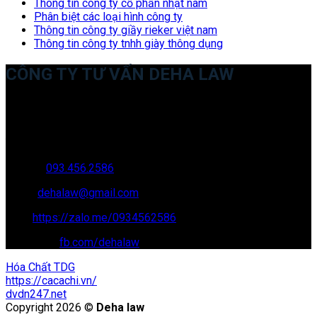
Thông tin công ty cổ phần nhật nam
Phân biệt các loại hình công ty
Thông tin công ty giầy rieker việt nam
Thông tin công ty tnhh giày thông dụng
CÔNG TY TƯ VẤN DEHA LAW
Trụ sở: 35 Bình Sơn, Chúc Sơn, Chương Mỹ, Hà Nội
Văn phòng giao dịch: 16 Trung Yên 9A, KĐT Nam Trung Yên,
Yên Hòa, Cầu GIấy, Hà Nội
Hotline:
093.456.2586
Email:
dehalaw@gmail.com
Zalo:
https://zalo.me/0934562586
Facebook:
fb.com/dehalaw
Hóa Chất TDG
https://cacachi.vn/
dvdn247.net
Copyright 2026 ©
Deha law