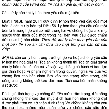
chính đáng của vợ và con thì Tòa án giải quyết việc ly hôn”.
Căn cứ ly hôn khi ly hôn theo yêu cầu một bên
Luật HN&GĐ năm 2014 quy định ly hôn theo yêu cầu của một
bên là căn cứ ly hôn tại Điều 56. Ly hôn theo yêu cầu của một
bên là trường hợp chỉ có một trong hai vợ chồng, hoặc cha, mẹ,
người thân thích của một trong hai bên yêu cầu được chấm
dứt quan hệ hôn nhân.
Theo đó, khi ly hôn theo yêu cầu của
một bên thì Tòa án cần dựa vào một trong ba căn cứ sau
đây:
Một là,
căn cứ ly hôn trong trường hợp vợ hoặc chồng yêu cầu
ly hôn mà hòa giải tại Tòa án không thành thì Tòa án giải quyết
cho ly hôn nếu có căn cứ về việc vợ, chồng có hành vi bạo lực
gia đình hoặc vi phạm nghiêm trọng quyền, nghĩa vụ của vợ,
chồng làm cho hôn nhân lâm vào tình trạng trầm trọng, đời
sống chung không thể kéo dài, mục đích của hôn nhân không
đạt được.
Đánh giá tình trạng vợ chồng đã đến mức trầm trọng, đời sống
chung không thể kéo dài, mục đích hôn hôn nhân không đạt
được phải trên cơ sở nhận định rằng: Vợ chồng không còn yêu
thương nhau; những mâu thuẫn giữa vợ, chồng sâu sắc đến