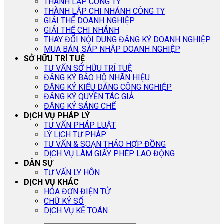
THÀNH LẬP CÔNG TY
THÀNH LẬP CHI NHÁNH CÔNG TY
GIẢI THỂ DOANH NGHIỆP
GIẢI THỂ CHI NHÁNH
THAY ĐỔI NỘI DUNG ĐĂNG KÝ DOANH NGHIỆP
MUA BÁN, SÁP NHẬP DOANH NGHIỆP
SỞ HỮU TRÍ TUỆ
TƯ VẤN SỞ HỮU TRÍ TUỆ
ĐĂNG KÝ BẢO HỘ NHÃN HIỆU
ĐĂNG KÝ KIỂU DÁNG CÔNG NGHIỆP
ĐĂNG KÝ QUYỀN TÁC GIẢ
ĐĂNG KÝ SÁNG CHẾ
DỊCH VỤ PHÁP LÝ
TƯ VẤN PHÁP LUẬT
LÝ LỊCH TƯ PHÁP
TƯ VẤN & SOẠN THẢO HỢP ĐỒNG
DỊCH VỤ LÀM GIẤY PHÉP LAO ĐỘNG
DÂN SỰ
TƯ VẤN LY HÔN
DỊCH VỤ KHÁC
HÓA ĐƠN ĐIỆN TỬ
CHỮ KÝ SỐ
DỊCH VỤ KẾ TOÁN