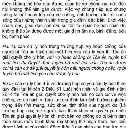
mức không thể hòa giải được; quan hệ vợ chồng rạn nứt đến
nỗi không thể hàn gắn được; việc vợ chồng tiếp tục chung
sống là bất hạnh lớn của vợ chồng, ảnh hưởng xấu tới cuộc
sống của những thành viên trong gia đình, đặc biệt là tới việc
chăm sóc, giáo dục con cái; sự tồn tại quan hệ hôn nhân đó
không thể xây dựng được một gia đình ấm no, bình đẳng, tiến
bộ, hạnh phúc.
Hai là,
căn cứ ly hôn trong trường hợp vợ hoặc chồng của
người bị Tòa án tuyên bố mất tích yêu cầu ly hôn thì Tòa án
giải quyết cho ly hôn.
Khi vợ hoặc chồng bị Tòa án tuyên bố
mất tích thì Quyết định tuyên bố mất tích của Tòa án được
coi là căn cứ để giải quyết ly hôn nếu người chồng hoặc vợ bị
tuyên bố mất tích yêu cầu được ly hôn
Ba là,
căn cứ ly hôn đối với trường hợp có yêu cầu ly hôn theo
quy định tại khoản 2 Điều 51 Luật hôn nhân và gia đình năm
2014 thì Tòa án giải quyết cho ly hôn nếu có căn cứ về việc
chồng, vợ có hành vi bạo lực gia đình làm ảnh hưởng nghiêm
trọng đến tính mạng, sức khỏe, tinh thần của người kia (Là
trường hợp cha, mẹ, người thân thích khác có quyền yêu cầu
Tòa án giải quyết ly hôn khi một bên vợ, chồng do bị bệnh tâm
thần hoặc mắc bệnh khác mà không thể nhận thức, làm chủ
được hành vi của mình, đồng thời là nạn nhân của bạo lực gia