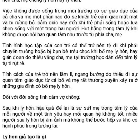
Việc không được sống trong môi trường có sự giáo dục của
cả cha và mẹ một phần nào đó sẽ khiến trẻ cảm giác mất mát
và bị ruồng bỏ; cảm giác này đến khi trẻ phải sống hoặc lựa
chọn sống với một trong hai người. Hụt hẫng trong tâm lý khi
không được hỏi han quan tâm như trước từ phía cha, mẹ.
Tình hình học tập của con trẻ có thể trở nên tệ đi khi phải
chuyển trường hoặc bị bạn bè trêu chọc khi bố mẹ ly hôn, hay
gián đoạn do thiếu vắng cha, mẹ tại trường học dẫn đến tâm lý
tự ti rụt rè.
Tính cách của trẻ trở nên lầm lì, ngang bướng do thiếu đi sự
quan tâm giáo dục từ cả bố và mẹ rất thương xuyên xảy ra ở
những gia đình có bố mẹ ly hôn.
Đối với đời sống tình cảm vợ chồng:
Sau khi ly hôn, hậu quả để lại là sự sứt mẹ trong tâm lý của
mỗi người về một tình yêu hay mối quan hệ không tốt, nhiều
người sau ly hôn bị ám ảnh mà không thể bước tiếp và khó có
hạnh phúc trong tương lai.
Ly hôn giả tạo là gì