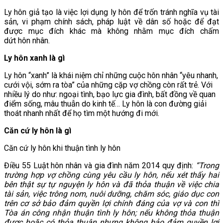
Ly hôn giả tạo là việc lợi dụng ly hôn để trốn tránh nghĩa vụ tài
sản, vi phạm chính sách, pháp luật về dân số hoặc để đạt
được mục đích khác mà không nhằm mục đích chấm
dứt hôn nhân.
Ly hôn xanh là gì
Ly hôn “xanh” là khái niệm chỉ những cuộc hôn nhân “yêu nhanh,
cưới vội, sớm ra tòa” của những cặp vợ chồng còn rất trẻ. Với
nhiều lý do như: ngoại tình, bạo lực gia đình, bất đồng về quan
điểm sống, mâu thuẫn do kinh tế… Ly hôn là con đường giải
thoát nhanh nhất để họ tìm một hướng đi mới.
Căn cứ ly hôn là gì
Căn cứ ly hôn khi thuận tình ly hôn
Điều 55 Luật hôn nhân và gia đình năm 2014 quy định:
“Trong
trường hợp vợ chồng cùng yêu cầu ly hôn, nếu xét thấy hai
bên thật sự tự nguyện ly hôn và đã thỏa thuận về việc chia
tài sản, việc trông nom, nuôi dưỡng, chăm sóc, giáo dục con
trên cơ sở bảo đảm quyền lợi chính đáng của vợ và con thì
Tòa án công nhận thuận tình ly hôn; nếu không thỏa thuận
được hoặc có thỏa thuận nhưng không bảo đảm quyền lợi