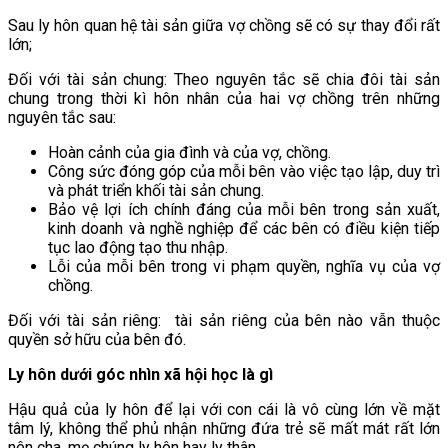
Sau ly hôn quan hệ tài sản giữa vợ chồng sẽ có sự thay đổi rất
lớn;
Đối với tài sản chung: Theo nguyên tắc sẽ chia đôi tài sản
chung trong thời kì hôn nhân của hai vợ chồng trên những
nguyên tắc sau:
Hoàn cảnh của gia đình và của vợ, chồng.
Công sức đóng góp của mỗi bên vào việc tạo lập, duy trì
và phát triển khối tài sản chung.
Bảo vệ lợi ích chính đáng của mỗi bên trong sản xuất,
kinh doanh và nghề nghiệp để các bên có điều kiện tiếp
tục lao động tạo thu nhập.
Lỗi của mỗi bên trong vi phạm quyền, nghĩa vụ của vợ
chồng.
Đối với tài sản riêng: tài sản riêng của bên nào vẫn thuộc
quyền sở hữu của bên đó.
Ly hôn dưới góc nhìn xã hội học là gì
Hậu quả của ly hôn để lại với con cái là vô cùng lớn về mặt
tâm lý, không thể phủ nhận những đứa trẻ sẽ mất mát rất lớn
nên cha, mẹ chúng ly hôn hay ly thân.