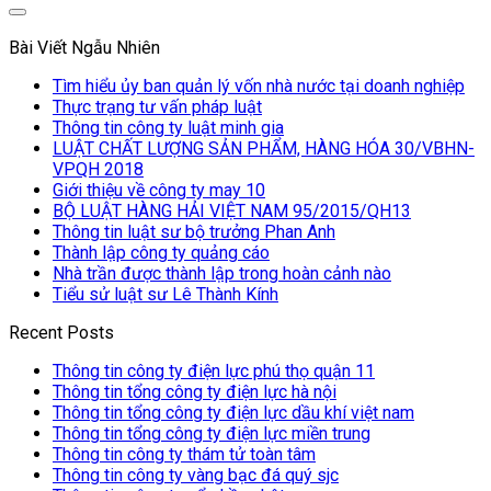
Bài Viết Ngẫu Nhiên
Tìm hiểu ủy ban quản lý vốn nhà nước tại doanh nghiệp
Thực trạng tư vấn pháp luật
Thông tin công ty luật minh gia
LUẬT CHẤT LƯỢNG SẢN PHẨM, HÀNG HÓA 30/VBHN-
VPQH 2018
Giới thiệu về công ty may 10
BỘ LUẬT HÀNG HẢI VIỆT NAM 95/2015/QH13
Thông tin luật sư bộ trưởng Phan Anh
Thành lập công ty quảng cáo
Nhà trần được thành lập trong hoàn cảnh nào
Tiểu sử luật sư Lê Thành Kính
Recent Posts
Thông tin công ty điện lực phú thọ quận 11
Thông tin tổng công ty điện lực hà nội
Thông tin tổng công ty điện lực dầu khí việt nam
Thông tin tổng công ty điện lực miền trung
Thông tin công ty thám tử toàn tâm
Thông tin công ty vàng bạc đá quý sjc