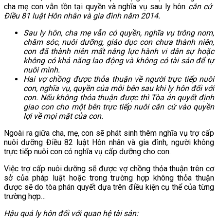
cha mẹ con vẫn tồn tại quyền và nghĩa vụ sau ly hôn
căn cứ
Điều 81 luật Hôn nhân và gia đình năm 2014.
Sau ly hôn, cha mẹ vẫn có quyền, nghĩa vụ trông nom,
chăm sóc, nuôi dưỡng, giáo dục con chưa thành niên,
con đã thành niên mất năng lực hành vi dân sự hoặc
không có khả năng lao động và không có tài sản để tự
nuôi mình.
Hai vợ chồng được thỏa thuận về người trực tiếp nuôi
con, nghĩa vụ, quyền của mỗi bên sau khi ly hôn đối với
con. Nếu không thỏa thuận được thì Tòa án quyết định
giao con cho một bên trực tiếp nuôi căn cứ vào quyền
lợi về mọi mặt của con.
Ngoài ra giữa cha, mẹ, con sẽ phát sinh thêm nghĩa vụ trợ cấp
nuôi dưỡng Điều 82 luật Hôn nhân và gia đình, người không
trực tiếp nuôi con có nghĩa vụ cấp dưỡng cho con.
Việc trợ cấp nuôi dưỡng sẽ được vợ chồng thỏa thuận trên cơ
sở của pháp luật hoặc trong trường hợp không thỏa thuận
được sẽ do tòa phán quyết dựa trên điều kiện cụ thể của từng
trường hợp…
Hậu quả ly hôn đối với quan hệ tài sản: