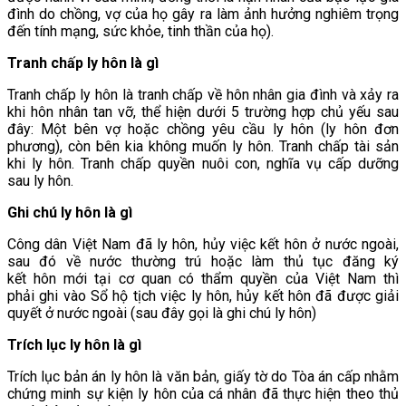
đình do chồng, vợ của họ gây ra làm ảnh hưởng nghiêm trọng
đến tính mạng, sức khỏe, tinh thần của họ).
Tranh chấp ly hôn là gì
Tranh chấp ly hôn là tranh chấp về hôn nhân gia đình và xảy ra
khi hôn nhân tan vỡ, thể hiện dưới 5 trường hợp chủ yếu sau
đây: Một bên vợ hoặc chồng yêu cầu ly hôn (ly hôn đơn
phương), còn bên kia không muốn ly hôn. Tranh chấp tài sản
khi ly hôn. Tranh chấp quyền nuôi con, nghĩa vụ cấp dưỡng
sau ly hôn.
Ghi chú ly hôn là gì
Công dân Việt Nam đã ly hôn, hủy việc kết hôn ở nước ngoài,
sau đó về nước thường trú hoặc làm thủ tục đăng ký
kết hôn mới tại cơ quan có thẩm quyền của Việt Nam thì
phải ghi vào Sổ hộ tịch việc ly hôn, hủy kết hôn đã được giải
quyết ở nước ngoài (sau đây gọi là ghi chú ly hôn)
Trích lục ly hôn là gì
Trích lục bản án ly hôn là văn bản, giấy tờ do Tòa án cấp nhằm
chứng minh sự kiện ly hôn của cá nhân đã thực hiện theo thủ