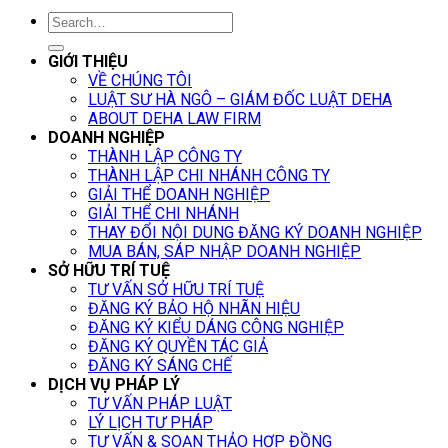
GIỚI THIỆU
VỀ CHÚNG TÔI
LUẬT SƯ HÀ NGÔ – GIÁM ĐỐC LUẬT DEHA
ABOUT DEHA LAW FIRM
DOANH NGHIỆP
THÀNH LẬP CÔNG TY
THÀNH LẬP CHI NHÁNH CÔNG TY
GIẢI THỂ DOANH NGHIỆP
GIẢI THỂ CHI NHÁNH
THAY ĐỔI NỘI DUNG ĐĂNG KÝ DOANH NGHIỆP
MUA BÁN, SÁP NHẬP DOANH NGHIỆP
SỞ HỮU TRÍ TUỆ
TƯ VẤN SỞ HỮU TRÍ TUỆ
ĐĂNG KÝ BẢO HỘ NHÃN HIỆU
ĐĂNG KÝ KIỂU DÁNG CÔNG NGHIỆP
ĐĂNG KÝ QUYỀN TÁC GIẢ
ĐĂNG KÝ SÁNG CHẾ
DỊCH VỤ PHÁP LÝ
TƯ VẤN PHÁP LUẬT
LÝ LỊCH TƯ PHÁP
TƯ VẤN & SOẠN THẢO HỢP ĐỒNG