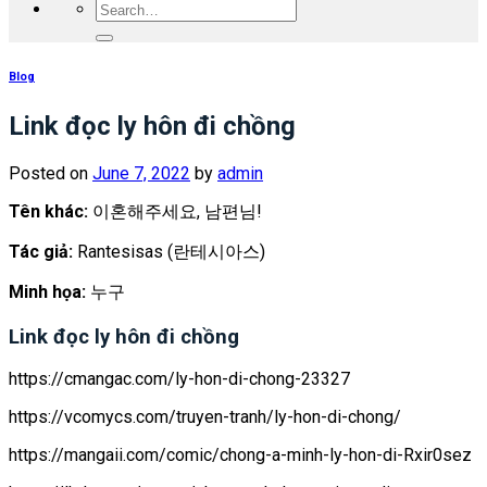
Blog
Link đọc ly hôn đi chồng
Posted on
June 7, 2022
by
admin
Tên khác:
이혼해주세요, 남편님!
Tác giả:
Rantesisas (란테시아스)
Minh họa:
누구
Link đọc ly hôn đi chồng
https://cmangac.com/ly-hon-di-chong-23327
https://vcomycs.com/truyen-tranh/ly-hon-di-chong/
https://mangaii.com/comic/chong-a-minh-ly-hon-di-Rxir0sez