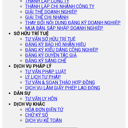
THÀNH LẬP CÔNG TY
THÀNH LẬP CHI NHÁNH CÔNG TY
GIẢI THỂ DOANH NGHIỆP
GIẢI THỂ CHI NHÁNH
THAY ĐỔI NỘI DUNG ĐĂNG KÝ DOANH NGHIỆP
MUA BÁN, SÁP NHẬP DOANH NGHIỆP
SỞ HỮU TRÍ TUỆ
TƯ VẤN SỞ HỮU TRÍ TUỆ
ĐĂNG KÝ BẢO HỘ NHÃN HIỆU
ĐĂNG KÝ KIỂU DÁNG CÔNG NGHIỆP
ĐĂNG KÝ QUYỀN TÁC GIẢ
ĐĂNG KÝ SÁNG CHẾ
DỊCH VỤ PHÁP LÝ
TƯ VẤN PHÁP LUẬT
LÝ LỊCH TƯ PHÁP
TƯ VẤN & SOẠN THẢO HỢP ĐỒNG
DỊCH VỤ LÀM GIẤY PHÉP LAO ĐỘNG
DÂN SỰ
TƯ VẤN LY HÔN
DỊCH VỤ KHÁC
HÓA ĐƠN ĐIỆN TỬ
CHỮ KÝ SỐ
DỊCH VỤ KẾ TOÁN