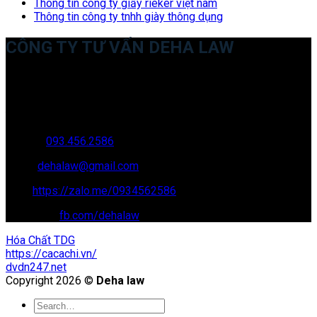
Thông tin công ty giầy rieker việt nam
Thông tin công ty tnhh giày thông dụng
CÔNG TY TƯ VẤN DEHA LAW
Trụ sở: 35 Bình Sơn, Chúc Sơn, Chương Mỹ, Hà Nội
Văn phòng giao dịch: 16 Trung Yên 9A, KĐT Nam Trung Yên,
Yên Hòa, Cầu GIấy, Hà Nội
Hotline:
093.456.2586
Email:
dehalaw@gmail.com
Zalo:
https://zalo.me/0934562586
Facebook:
fb.com/dehalaw
Hóa Chất TDG
https://cacachi.vn/
dvdn247.net
Copyright 2026 ©
Deha law