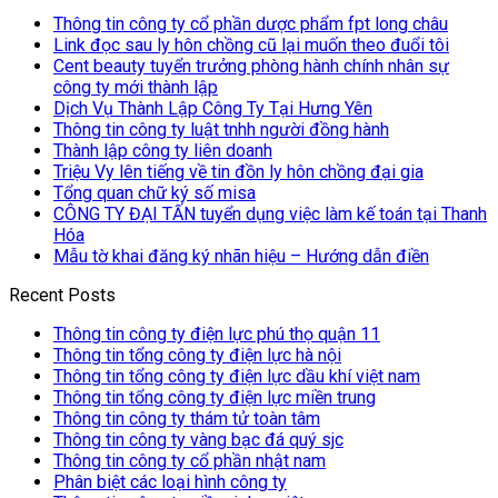
Thông tin công ty cổ phần dược phẩm fpt long châu
Link đọc sau ly hôn chồng cũ lại muốn theo đuổi tôi
Cent beauty tuyển trưởng phòng hành chính nhân sự
công ty mới thành lập
Dịch Vụ Thành Lập Công Ty Tại Hưng Yên
Thông tin công ty luật tnhh người đồng hành
Thành lập công ty liên doanh
Triệu Vy lên tiếng về tin đồn ly hôn chồng đại gia
Tổng quan chữ ký số misa
CÔNG TY ĐẠI TẤN tuyển dụng việc làm kế toán tại Thanh
Hóa
Mẫu tờ khai đăng ký nhãn hiệu – Hướng dẫn điền
Recent Posts
Thông tin công ty điện lực phú thọ quận 11
Thông tin tổng công ty điện lực hà nội
Thông tin tổng công ty điện lực dầu khí việt nam
Thông tin tổng công ty điện lực miền trung
Thông tin công ty thám tử toàn tâm
Thông tin công ty vàng bạc đá quý sjc
Thông tin công ty cổ phần nhật nam
Phân biệt các loại hình công ty