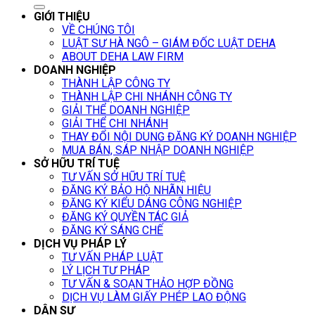
GIỚI THIỆU
VỀ CHÚNG TÔI
LUẬT SƯ HÀ NGÔ – GIÁM ĐỐC LUẬT DEHA
ABOUT DEHA LAW FIRM
DOANH NGHIỆP
THÀNH LẬP CÔNG TY
THÀNH LẬP CHI NHÁNH CÔNG TY
GIẢI THỂ DOANH NGHIỆP
GIẢI THỂ CHI NHÁNH
THAY ĐỔI NỘI DUNG ĐĂNG KÝ DOANH NGHIỆP
MUA BÁN, SÁP NHẬP DOANH NGHIỆP
SỞ HỮU TRÍ TUỆ
TƯ VẤN SỞ HỮU TRÍ TUỆ
ĐĂNG KÝ BẢO HỘ NHÃN HIỆU
ĐĂNG KÝ KIỂU DÁNG CÔNG NGHIỆP
ĐĂNG KÝ QUYỀN TÁC GIẢ
ĐĂNG KÝ SÁNG CHẾ
DỊCH VỤ PHÁP LÝ
TƯ VẤN PHÁP LUẬT
LÝ LỊCH TƯ PHÁP
TƯ VẤN & SOẠN THẢO HỢP ĐỒNG
DỊCH VỤ LÀM GIẤY PHÉP LAO ĐỘNG
DÂN SỰ