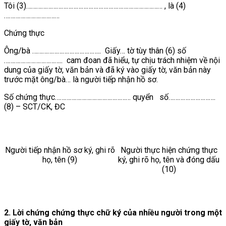
Tôi (3)……………………………………………………………………… , là (4)
……………………………
Chứng thực
Ông/bà ………………………………….. Giấy… tờ tùy thân (6) số
…………………………….. cam đoan đã hiểu, tự chịu trách nhiệm về nội
dung của giấy tờ, văn bản và đã ký vào giấy tờ, văn bản này
trước mặt ông/bà… là người tiếp nhận hồ sơ.
Số chứng thực……………………………………… quyển số……………………….
(8) – SCT/CK, ĐC
Người tiếp nhận hồ sơ ký, ghi rõ
Người thực hiện chứng thực
họ, tên (9)
ký, ghi rõ họ, tên và đóng dấu
(10)
2. Lời chứng chứng thực chữ ký của nhiều người trong một
giấy tờ, văn bản