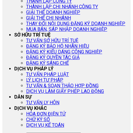
THÀNH LẬP CÔNG TY
THÀNH LẬP CHI NHÁNH CÔNG TY
GIẢI THỂ DOANH NGHIỆP
GIẢI THỂ CHI NHÁNH
THAY ĐỔI NỘI DUNG ĐĂNG KÝ DOANH NGHIỆP
MUA BÁN, SÁP NHẬP DOANH NGHIỆP
SỞ HỮU TRÍ TUỆ
TƯ VẤN SỞ HỮU TRÍ TUỆ
ĐĂNG KÝ BẢO HỘ NHÃN HIỆU
ĐĂNG KÝ KIỂU DÁNG CÔNG NGHIỆP
ĐĂNG KÝ QUYỀN TÁC GIẢ
ĐĂNG KÝ SÁNG CHẾ
DỊCH VỤ PHÁP LÝ
TƯ VẤN PHÁP LUẬT
LÝ LỊCH TƯ PHÁP
TƯ VẤN & SOẠN THẢO HỢP ĐỒNG
DỊCH VỤ LÀM GIẤY PHÉP LAO ĐỘNG
DÂN SỰ
TƯ VẤN LY HÔN
DỊCH VỤ KHÁC
HÓA ĐƠN ĐIỆN TỬ
CHỮ KÝ SỐ
DỊCH VỤ KẾ TOÁN