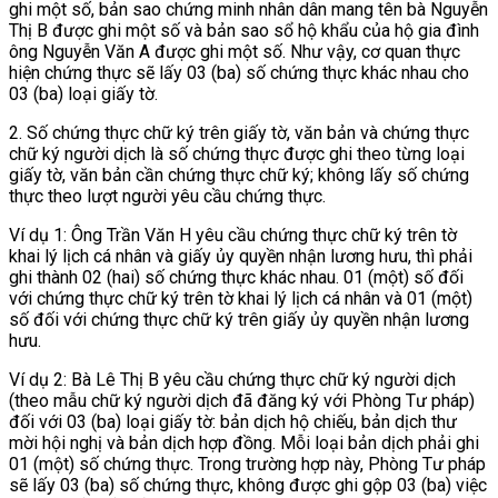
ghi một số, bản sao chứng minh nhân dân mang tên bà Nguyễn
Thị B được ghi một số và bản sao sổ hộ khẩu của hộ gia đình
ông Nguyễn Văn A được ghi một số. Như vậy, cơ quan thực
hiện chứng thực sẽ lấy 03 (ba) số chứng thực khác nhau cho
03 (ba) loại giấy tờ.
2. Số chứng thực chữ ký trên giấy tờ, văn bản và chứng thực
chữ ký người dịch là số chứng thực được ghi theo từng loại
giấy tờ, văn bản cần chứng thực chữ ký; không lấy số chứng
thực theo lượt người yêu cầu chứng thực.
Ví dụ 1: Ông Trần Văn H yêu cầu chứng thực chữ ký trên tờ
khai lý lịch cá nhân và giấy ủy quyền nhận lương hưu, thì phải
ghi thành 02 (hai) số chứng thực khác nhau. 01 (một) số đối
với chứng thực chữ ký trên tờ khai lý lịch cá nhân và 01 (một)
số đối với chứng thực chữ ký trên giấy ủy quyền nhận lương
hưu.
Ví dụ 2: Bà Lê Thị B yêu cầu chứng thực chữ ký người dịch
(theo mẫu chữ ký người dịch đã đăng ký với Phòng Tư pháp)
đối với 03 (ba) loại giấy tờ: bản dịch hộ chiếu, bản dịch thư
mời hội nghị và bản dịch hợp đồng. Mỗi loại bản dịch phải ghi
01 (một) số chứng thực. Trong trường hợp này, Phòng Tư pháp
sẽ lấy 03 (ba) số chứng thực, không được ghi gộp 03 (ba) việc