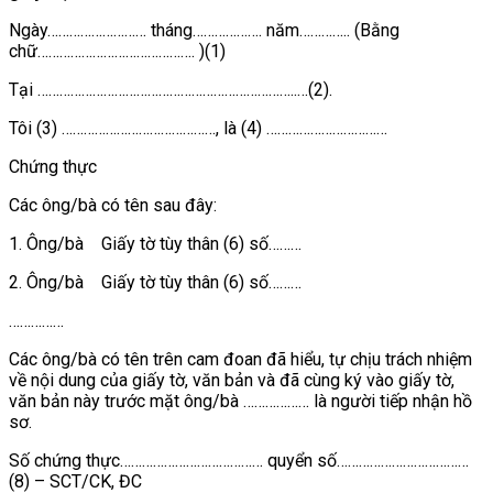
Ngày……………………… tháng………………. năm………….. (Bằng
chữ……………………………………. )(1)
Tại ……………………………………………………………..…(2).
Tôi (3) ……………………………………, là (4) ……………………………
Chứng thực
Các ông/bà có tên sau đây:
1. Ông/bà Giấy tờ tùy thân (6) số………
2. Ông/bà Giấy tờ tùy thân (6) số………
……………
Các ông/bà có tên trên cam đoan đã hiểu, tự chịu trách nhiệm
về nội dung của giấy tờ, văn bản và đã cùng ký vào giấy tờ,
văn bản này trước mặt ông/bà ……………… là người tiếp nhận hồ
sơ.
Số chứng thực………………………………… quyển số………………………………
(8) – SCT/CK, ĐC