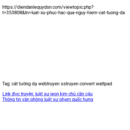
https://diendanlequydon.com/viewtopic.php?
t=353808&tn=luat-su-phuc-hac-qua-nguy-hiem-cat-tuong-da
Tag: cát tường dạ webtruyen sstruyen convert wattpad
Link đọc truyện: luật sư jeon kim chủ cần cậu
Thông tin văn phòng luật sư phạm quốc hưng