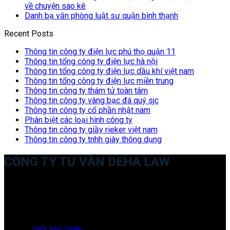
về chuyện sao kê
Danh bạ văn phòng luật sư quận bình thạnh
Recent Posts
Thông tin công ty điện lực phú thọ quận 11
Thông tin tổng công ty điện lực hà nội
Thông tin tổng công ty điện lực dầu khí việt nam
Thông tin tổng công ty điện lực miền trung
Thông tin công ty thám tử toàn tâm
Thông tin công ty vàng bạc đá quý sjc
Thông tin công ty cổ phần nhật nam
Phân biệt các loại hình công ty
Thông tin công ty giầy rieker việt nam
Thông tin công ty tnhh giày thông dụng
CÔNG TY TƯ VẤN DEHA LAW
Trụ sở: 35 Bình Sơn, Chúc Sơn, Chương Mỹ, Hà Nội
Văn phòng giao dịch: 16 Trung Yên 9A, KĐT Nam Trung Yên,
Yên Hòa, Cầu GIấy, Hà Nội
Hotline:
093.456.2586