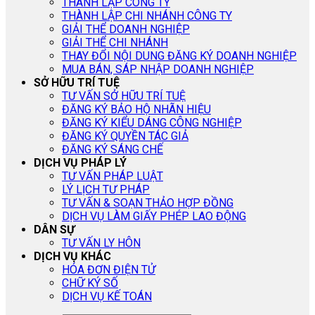
THÀNH LẬP CÔNG TY
THÀNH LẬP CHI NHÁNH CÔNG TY
GIẢI THỂ DOANH NGHIỆP
GIẢI THỂ CHI NHÁNH
THAY ĐỔI NỘI DUNG ĐĂNG KÝ DOANH NGHIỆP
MUA BÁN, SÁP NHẬP DOANH NGHIỆP
SỞ HỮU TRÍ TUỆ
TƯ VẤN SỞ HỮU TRÍ TUỆ
ĐĂNG KÝ BẢO HỘ NHÃN HIỆU
ĐĂNG KÝ KIỂU DÁNG CÔNG NGHIỆP
ĐĂNG KÝ QUYỀN TÁC GIẢ
ĐĂNG KÝ SÁNG CHẾ
DỊCH VỤ PHÁP LÝ
TƯ VẤN PHÁP LUẬT
LÝ LỊCH TƯ PHÁP
TƯ VẤN & SOẠN THẢO HỢP ĐỒNG
DỊCH VỤ LÀM GIẤY PHÉP LAO ĐỘNG
DÂN SỰ
TƯ VẤN LY HÔN
DỊCH VỤ KHÁC
HÓA ĐƠN ĐIỆN TỬ
CHỮ KÝ SỐ
DỊCH VỤ KẾ TOÁN