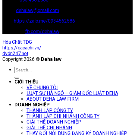
Email:
dehalaw@gmail.com
Zalo:
https://zalo.me/0934562586
Facebook:
fb.com/dehalaw
Hóa Chất TDG
https://cacachi.vn/
dvdn247.net
Copyright 2026 ©
Deha law
GIỚI THIỆU
VỀ CHÚNG TÔI
LUẬT SƯ HÀ NGÔ – GIÁM ĐỐC LUẬT DEHA
ABOUT DEHA LAW FIRM
DOANH NGHIỆP
THÀNH LẬP CÔNG TY
THÀNH LẬP CHI NHÁNH CÔNG TY
GIẢI THỂ DOANH NGHIỆP
GIẢI THỂ CHI NHÁNH
THAY ĐỔI NỘI DUNG ĐĂNG KÝ DOANH NGHIỆP