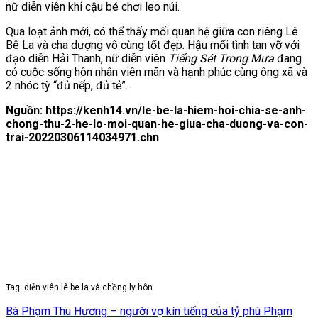
nữ diễn viên khi cậu bé chơi leo núi.
Qua loạt ảnh mới, có thể thấy mối quan hệ giữa con riêng Lê
Bê La và cha dượng vô cùng tốt đẹp. Hậu mối tình tan vỡ với
đạo diễn Hải Thanh, nữ diễn viên
Tiếng Sét Trong Mưa
đang
có cuộc sống hôn nhân viên mãn và hạnh phúc cùng ông xã và
2 nhóc tỳ “đủ nếp, đủ tẻ”.
Nguồn: https://kenh14.vn/le-be-la-hiem-hoi-chia-se-anh-
chong-thu-2-he-lo-moi-quan-he-giua-cha-duong-va-con-
trai-20220306114034971.chn
Tag: diễn viên lê be la và chồng ly hôn
Bà Phạm Thu Hương – người vợ kín tiếng của tỷ phú Phạm