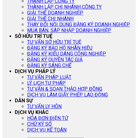
THÀNH LẬP CÔNG TY
THÀNH LẬP CHI NHÁNH CÔNG TY
GIẢI THỂ DOANH NGHIỆP
GIẢI THỂ CHI NHÁNH
THAY ĐỔI NỘI DUNG ĐĂNG KÝ DOANH NGHIỆP
MUA BÁN, SÁP NHẬP DOANH NGHIỆP
SỞ HỮU TRÍ TUỆ
TƯ VẤN SỞ HỮU TRÍ TUỆ
ĐĂNG KÝ BẢO HỘ NHÃN HIỆU
ĐĂNG KÝ KIỂU DÁNG CÔNG NGHIỆP
ĐĂNG KÝ QUYỀN TÁC GIẢ
ĐĂNG KÝ SÁNG CHẾ
DỊCH VỤ PHÁP LÝ
TƯ VẤN PHÁP LUẬT
LÝ LỊCH TƯ PHÁP
TƯ VẤN & SOẠN THẢO HỢP ĐỒNG
DỊCH VỤ LÀM GIẤY PHÉP LAO ĐỘNG
DÂN SỰ
TƯ VẤN LY HÔN
DỊCH VỤ KHÁC
HÓA ĐƠN ĐIỆN TỬ
CHỮ KÝ SỐ
DỊCH VỤ KẾ TOÁN