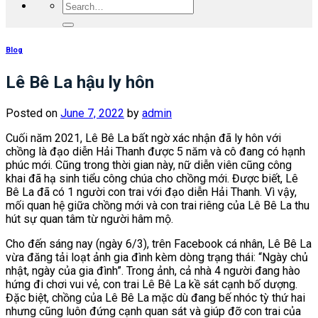
Blog
Lê Bê La hậu ly hôn
Posted on
June 7, 2022
by
admin
Cuối năm 2021, Lê Bê La bất ngờ xác nhận đã ly hôn với
chồng là đạo diễn Hải Thanh được 5 năm và cô đang có hạnh
phúc mới. Cũng trong thời gian này, nữ diễn viên cũng công
khai đã hạ sinh tiểu công chúa cho chồng mới. Được biết, Lê
Bê La đã có 1 người con trai với đạo diễn Hải Thanh. Vì vậy,
mối quan hệ giữa chồng mới và con trai riêng của Lê Bê La thu
hút sự quan tâm từ người hâm mộ.
Cho đến sáng nay (ngày 6/3), trên Facebook cá nhân, Lê Bê La
vừa đăng tải loạt ảnh gia đình kèm dòng trạng thái: “Ngày chủ
nhật, ngày của gia đình”. Trong ảnh, cả nhà 4 người đang hào
hứng đi chơi vui vẻ, con trai Lê Bê La kề sát cạnh bố dượng.
Đặc biệt, chồng của Lê Bê La mặc dù đang bế nhóc tỳ thứ hai
nhưng cũng luôn đứng cạnh quan sát và giúp đỡ con trai của