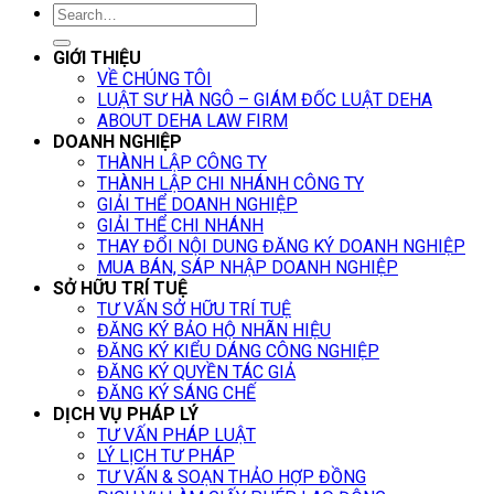
GIỚI THIỆU
VỀ CHÚNG TÔI
LUẬT SƯ HÀ NGÔ – GIÁM ĐỐC LUẬT DEHA
ABOUT DEHA LAW FIRM
DOANH NGHIỆP
THÀNH LẬP CÔNG TY
THÀNH LẬP CHI NHÁNH CÔNG TY
GIẢI THỂ DOANH NGHIỆP
GIẢI THỂ CHI NHÁNH
THAY ĐỔI NỘI DUNG ĐĂNG KÝ DOANH NGHIỆP
MUA BÁN, SÁP NHẬP DOANH NGHIỆP
SỞ HỮU TRÍ TUỆ
TƯ VẤN SỞ HỮU TRÍ TUỆ
ĐĂNG KÝ BẢO HỘ NHÃN HIỆU
ĐĂNG KÝ KIỂU DÁNG CÔNG NGHIỆP
ĐĂNG KÝ QUYỀN TÁC GIẢ
ĐĂNG KÝ SÁNG CHẾ
DỊCH VỤ PHÁP LÝ
TƯ VẤN PHÁP LUẬT
LÝ LỊCH TƯ PHÁP
TƯ VẤN & SOẠN THẢO HỢP ĐỒNG