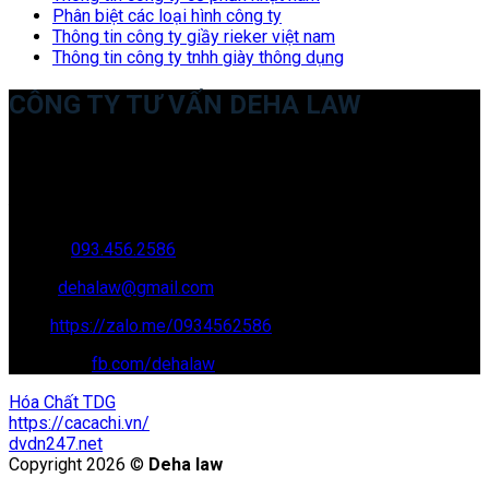
Phân biệt các loại hình công ty
Thông tin công ty giầy rieker việt nam
Thông tin công ty tnhh giày thông dụng
CÔNG TY TƯ VẤN DEHA LAW
Trụ sở: 35 Bình Sơn, Chúc Sơn, Chương Mỹ, Hà Nội
Văn phòng giao dịch: 16 Trung Yên 9A, KĐT Nam Trung Yên,
Yên Hòa, Cầu GIấy, Hà Nội
Hotline:
093.456.2586
Email:
dehalaw@gmail.com
Zalo:
https://zalo.me/0934562586
Facebook:
fb.com/dehalaw
Hóa Chất TDG
https://cacachi.vn/
dvdn247.net
Copyright 2026 ©
Deha law