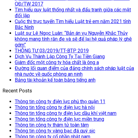
QĐ/TW 2017
Tìm hiểu quy luật thống nhất và đấu tranh giữa các mặt
đối lập
Cuộc thi trực tuyến Tìm hiểu Luật trẻ em năm 2021 tỉnh
Bắc Ninh
Luật sư Lê Ngọc Luân: “Bản án vụ Nguyễn Khắc Thủy
không mang tính răn đe và sẽ để lại hệ quả pháp lý ghê
gớm”
THÔNG TƯ 03/2019/TT-BTP 2019
Dịch Vụ Thành Lập Công Ty Tại Tiền Giang
Giám đốc một công ty hóa chất là ông a
Đường lối quan điểm của đảng chính sách pháp luật của
nhà nước về quốc phòng an ninh
Bảng tài khoản kế toán bằng tiếng anh
Recent Posts
Thông tin công ty điện lực phú thọ quận 11
Thông tin tổng công ty điện lực hà nội
Thông tin tổng công ty điện lực dầu khí việt nam
Thông tin tổng công ty điện lực miền trung
Thông tin công ty thám tử toàn tâm
Thông tin công ty vàng bạc đá quý sjc
Thông tin công ty cổ phần nhật nam