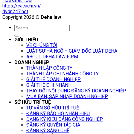
Hóa Chất TDG
https://cacachi.vn/
dvdn247.net
Copyright 2026 ©
Deha law
GIỚI THIỆU
VỀ CHÚNG TÔI
LUẬT SƯ HÀ NGÔ – GIÁM ĐỐC LUẬT DEHA
ABOUT DEHA LAW FIRM
DOANH NGHIỆP
THÀNH LẬP CÔNG TY
THÀNH LẬP CHI NHÁNH CÔNG TY
GIẢI THỂ DOANH NGHIỆP
GIẢI THỂ CHI NHÁNH
THAY ĐỔI NỘI DUNG ĐĂNG KÝ DOANH NGHIỆP
MUA BÁN, SÁP NHẬP DOANH NGHIỆP
SỞ HỮU TRÍ TUỆ
TƯ VẤN SỞ HỮU TRÍ TUỆ
ĐĂNG KÝ BẢO HỘ NHÃN HIỆU
ĐĂNG KÝ KIỂU DÁNG CÔNG NGHIỆP
ĐĂNG KÝ QUYỀN TÁC GIẢ
ĐĂNG KÝ SÁNG CHẾ