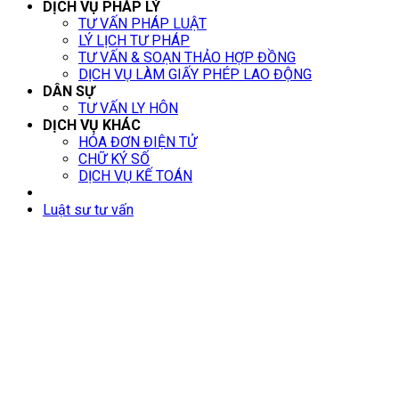
DỊCH VỤ PHÁP LÝ
TƯ VẤN PHÁP LUẬT
LÝ LỊCH TƯ PHÁP
TƯ VẤN & SOẠN THẢO HỢP ĐỒNG
DỊCH VỤ LÀM GIẤY PHÉP LAO ĐỘNG
DÂN SỰ
TƯ VẤN LY HÔN
DỊCH VỤ KHÁC
HÓA ĐƠN ĐIỆN TỬ
CHỮ KÝ SỐ
DỊCH VỤ KẾ TOÁN
Luật sư tư vấn