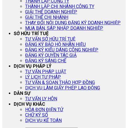
THÀNH LẬP CÔNG TY
THÀNH LẬP CHI NHÁNH CÔNG TY
GIẢI THỂ DOANH NGHIỆP
GIẢI THỂ CHI NHÁNH
THAY ĐỔI NỘI DUNG ĐĂNG KÝ DOANH NGHIỆP
MUA BÁN, SÁP NHẬP DOANH NGHIỆP
SỞ HỮU TRÍ TUỆ
TƯ VẤN SỞ HỮU TRÍ TUỆ
ĐĂNG KÝ BẢO HỘ NHÃN HIỆU
ĐĂNG KÝ KIỂU DÁNG CÔNG NGHIỆP
ĐĂNG KÝ QUYỀN TÁC GIẢ
ĐĂNG KÝ SÁNG CHẾ
DỊCH VỤ PHÁP LÝ
TƯ VẤN PHÁP LUẬT
LÝ LỊCH TƯ PHÁP
TƯ VẤN & SOẠN THẢO HỢP ĐỒNG
DỊCH VỤ LÀM GIẤY PHÉP LAO ĐỘNG
DÂN SỰ
TƯ VẤN LY HÔN
DỊCH VỤ KHÁC
HÓA ĐƠN ĐIỆN TỬ
CHỮ KÝ SỐ
DỊCH VỤ KẾ TOÁN