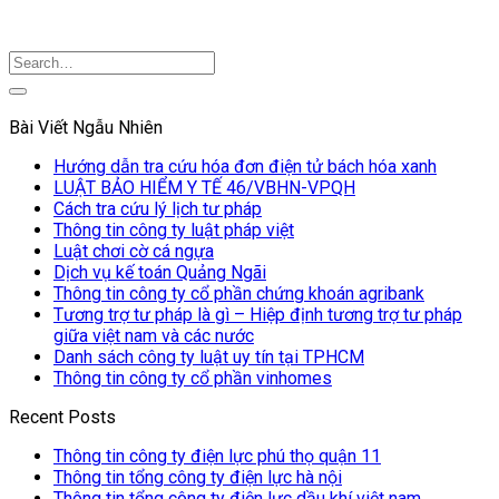
Bài Viết Ngẫu Nhiên
Hướng dẫn tra cứu hóa đơn điện tử bách hóa xanh
LUẬT BẢO HIỂM Y TẾ 46/VBHN-VPQH
Cách tra cứu lý lịch tư pháp
Thông tin công ty luật pháp việt
Luật chơi cờ cá ngựa
Dịch vụ kế toán Quảng Ngãi
Thông tin công ty cổ phần chứng khoán agribank
Tương trợ tư pháp là gì – Hiệp định tương trợ tư pháp
giữa việt nam và các nước
Danh sách công ty luật uy tín tại TPHCM
Thông tin công ty cổ phần vinhomes
Recent Posts
Thông tin công ty điện lực phú thọ quận 11
Thông tin tổng công ty điện lực hà nội
Thông tin tổng công ty điện lực dầu khí việt nam