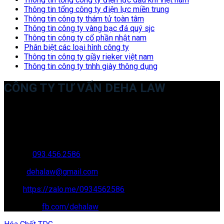
Thông tin tổng công ty điện lực miền trung
Thông tin công ty thám tử toàn tâm
Thông tin công ty vàng bạc đá quý sjc
Thông tin công ty cổ phần nhật nam
Phân biệt các loại hình công ty
Thông tin công ty giầy rieker việt nam
Thông tin công ty tnhh giày thông dụng
CÔNG TY TƯ VẤN DEHA LAW
Trụ sở: 35 Bình Sơn, Chúc Sơn, Chương Mỹ, Hà Nội
Văn phòng giao dịch: 16 Trung Yên 9A, KĐT Nam Trung Yên,
Yên Hòa, Cầu GIấy, Hà Nội
Hotline:
093.456.2586
Email:
dehalaw@gmail.com
Zalo:
https://zalo.me/0934562586
Facebook:
fb.com/dehalaw